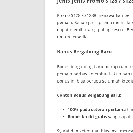
Jenis-Jenis Promo S128 / S12
Promo S128 / S1288 menawarkan berba
pemain. Setiap jenis promo memiliki 
dapat memilih yang paling sesuai. Be
umum tersedia.
Bonus Bergabung Baru
Bonus bergabung baru merupakan ins
pemain berhasil membuat akun baru,
Bonus ini bisa berupa sejumlah kredit
Contoh Bonus Bergabung Baru:
100% pada setoran pertama
hin
Bonus kredit gratis
yang dapat 
Syarat dan ketentuan biasanya menca