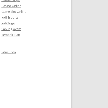
Bandar Togel
Casino Online
Game Slot Online
Judi Esports
Judi Togel
Sabung Ayam
Tembak Ikan
Situs Toto