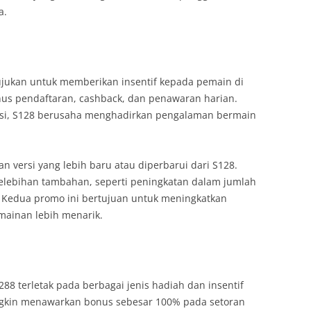
a.
jukan untuk memberikan insentif kepada pemain di
nus pendaftaran, cashback, dan penawaran harian.
i, S128 berusaha menghadirkan pengalaman bermain
 versi yang lebih baru atau diperbarui dari S128.
kelebihan tambahan, seperti peningkatan dalam jumlah
l. Kedua promo ini bertujuan untuk meningkatkan
mainan lebih menarik.
8 terletak pada berbagai jenis hadiah dan insentif
ngkin menawarkan bonus sebesar 100% pada setoran