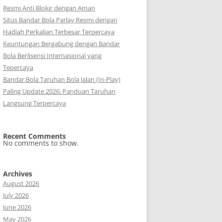
Resmi Anti Blokir dengan Aman
Situs Bandar Bola Parlay Resmi dengan
Hadiah Perkalian Terbesar Terpercaya
Keuntungan Bergabung dengan Bandar
Bola Berlisensi Internasional yang
Tepercaya
Bandar Bola Taruhan Bola Jalan (In-Play)
Paling Update 2026: Panduan Taruhan
Langsung Terpercaya
Recent Comments
No comments to show.
Archives
August 2026
July 2026
June 2026
May 2026