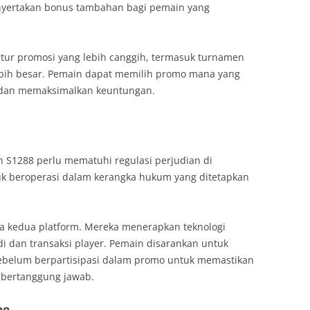
nyertakan bonus tambahan bagi pemain yang
i fitur promosi yang lebih canggih, termasuk turnamen
ebih besar. Pemain dapat memilih promo mana yang
 dan memaksimalkan keuntungan.
n S1288 perlu mematuhi regulasi perjudian di
uk beroperasi dalam kerangka hukum yang ditetapkan
a kedua platform. Mereka menerapkan teknologi
di dan transaksi player. Pemain disarankan untuk
sebelum berpartisipasi dalam promo untuk memastikan
bertanggung jawab.