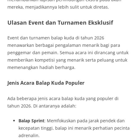
mereka, menjadikannya lebih sulit untuk diretas.
Ulasan Event dan Turnamen Eksklusif
Event dan turnamen balap kuda di tahun 2026
menawarkan berbagai pengalaman menarik bagi para
penggemar dan pemain. Semua acara ini dirancang untuk
memberikan kompetisi yang menarik serta peluang untuk
memenangkan hadiah berharga.
Jenis Acara Balap Kuda Populer
Ada beberapa jenis acara balap kuda yang populer di
tahun 2026. Di antaranya adalah:
Balap Sprint
: Memfokuskan pada jarak pendek dan
kecepatan tinggi, balap ini menarik perhatian pecinta
adrenalin.