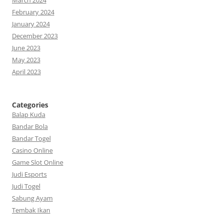
February 2024
January 2024
December 2023
June 2023
May 2023
April 2023
Categories
Balap Kuda
Bandar Bola
Bandar Togel
Casino Online
Game Slot Online
Judi Esports
Judi Togel
Sabung Ayam
Tembak Ikan