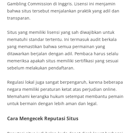
Gambling Commission di Inggris. Lisensi ini menjamin
bahwa situs tersebut menjalankan praktik yang adil dan
transparan.
Situs yang memiliki lisensi yang sah diwajibkan untuk
mematuhi standar tertentu. Ini termasuk audit berkala
yang memastikan bahwa semua permainan yang
ditawarkan berjalan dengan adil. Pembaca harus selalu
memeriksa apakah situs memiliki sertifikasi yang sesuai
sebelum melakukan pendaftaran.
Regulasi lokal juga sangat berpengaruh, karena beberapa
negara memiliki peraturan ketat atas perjudian online.
Memahami kerangka hukum setempat membantu pemain
untuk bermain dengan lebih aman dan legal.
Cara Mengecek Reputasi Situs