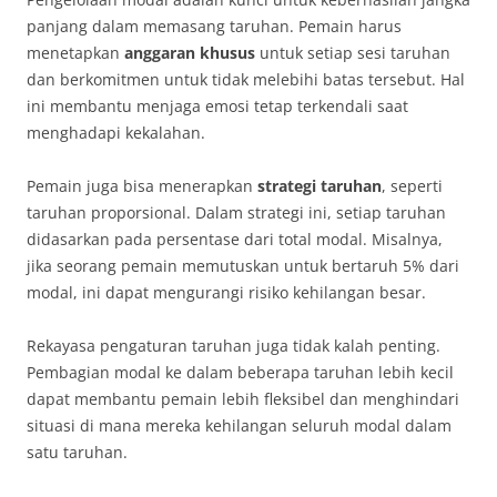
panjang dalam memasang taruhan. Pemain harus
menetapkan
anggaran khusus
untuk setiap sesi taruhan
dan berkomitmen untuk tidak melebihi batas tersebut. Hal
ini membantu menjaga emosi tetap terkendali saat
menghadapi kekalahan.
Pemain juga bisa menerapkan
strategi taruhan
, seperti
taruhan proporsional. Dalam strategi ini, setiap taruhan
didasarkan pada persentase dari total modal. Misalnya,
jika seorang pemain memutuskan untuk bertaruh 5% dari
modal, ini dapat mengurangi risiko kehilangan besar.
Rekayasa pengaturan taruhan juga tidak kalah penting.
Pembagian modal ke dalam beberapa taruhan lebih kecil
dapat membantu pemain lebih fleksibel dan menghindari
situasi di mana mereka kehilangan seluruh modal dalam
satu taruhan.