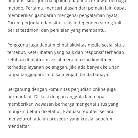
Reputasi situs judi balap kuda dapat dicek lewat berbagai
metode. Pertama, mencari ulasan dari pemain lain dapat
memberikan gambaran mengenai pengalaman nyata.
Forum perjudian dan situs ulas independen sering kali
berisi testimoni dan penilaian yang membantu.
Pengguna juga dapat melihat aktivitas media sosial situs
tersebut. Keterlibatan yang baik dan responsif terhadap
keluhan di platform sosial menunjukkan komitmen
terhadap layanan pelanggan. Jika ada banyak keluhan
tanpa tanggapan, ini bisa menjadi tanda bahaya.
Bergabung dengan komunitas perjudian online juga
bermanfaat. Diskusi dengan anggota lain dapat
memberikan wawasan berharga mengenai situs yang
mungkin belum diketahui. Evaluasi reputasi secara
menyeluruh adalah prosedur yang krusial sebelum
mendaftar.