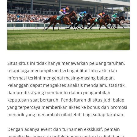
Situs-situs ini tidak hanya menawarkan peluang taruhan,
tetapi juga menampilkan berbagai fitur interaktif dan
informasi terkini mengenai masing-masing balapan.
Pelanggan dapat mengakses analisis mendalam, statistik,
dan prediksi yang membantu dalam pengambilan
keputusan saat bertaruh. Pendaftaran di situs judi balap
yang terpercaya memberikan akses ke bonus dan promosi
menarik yang menambah nilai lebih bagi setiap taruhan.
Dengan adanya event dan turnamen eksklusif, pemain
memiliki kesempatan untuk memenangkan hadiah besar