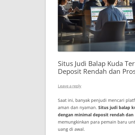
Situs Judi Balap Kuda T
Deposit Rendah dan Pro
Leave a reply
Saat ini, banyak penjudi mencari pl
aman dan nyaman.
Situs judi balap
dengan minimal deposit rendah dan 
memungkinkan para pemain baru unt
uang di awal.