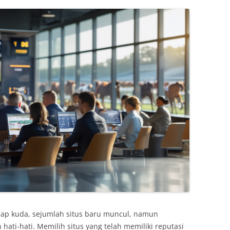
lap kuda, sejumlah situs baru muncul, namun
ati-hati. Memilih situs yang telah memiliki reputasi