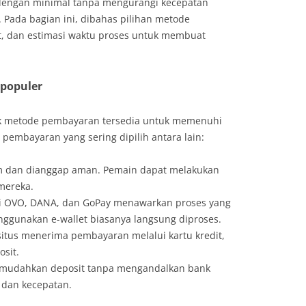
dengan minimal tanpa mengurangi kecepatan
. Pada bagian ini, dibahas pilihan metode
t, dan estimasi waktu proses untuk membuat
rpopuler
ak metode pembayaran tersedia untuk memenuhi
embayaran yang sering dipilih antara lain:
m dan dianggap aman. Pemain dapat melakukan
mereka.
rti OVO, DANA, dan GoPay menawarkan proses yang
ggunakan e-wallet biasanya langsung diproses.
situs menerima pembayaran melalui kartu kredit,
sit.
mudahkan deposit tanpa mengandalkan bank
i dan kecepatan.