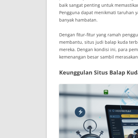
baik sangat penting untuk memastik
Pengguna dapat menikmati taruhan 
banyak hambatan.
Dengan fitur-fitur yang ramah pengg
membantu, situs judi balap kuda te
mereka. Dengan kondisi ini, para pem
kemenangan besar sambil merasakan 
Keunggulan Situs Balap Kud