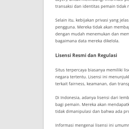
transaksi dan identitas pemain tidak 
Selain itu, kebijakan privasi yang j
pengguna. Mereka tidak akan membagi
dengan mudah menemukan dan mema
bagaimana data mereka dikelola.
Lisensi Resmi dan Regulasi
Situs terpercaya biasanya memiliki lis
negara tertentu. Lisensi ini menunju
terkait fairness, keamanan, dan trans
Di Indonesia, adanya lisensi dari le
bagi pemain. Mereka akan mendapat
tidak dimanipulasi dan bahwa ada pr
Informasi mengenai lisensi ini umum