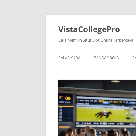
VistaCollegePro
Cara Memilih Situs Slot Online Terpercaya
BALAP KUDA
BANDAR BOLA
B