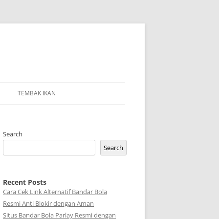
TEMBAK IKAN
Search
Search
Recent Posts
Cara Cek Link Alternatif Bandar Bola
Resmi Anti Blokir dengan Aman
Situs Bandar Bola Parlay Resmi dengan