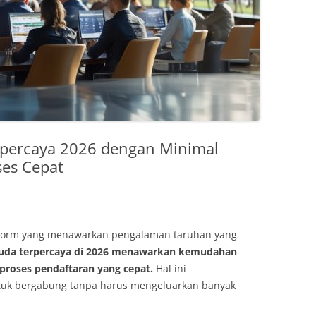
erpercaya 2026 dengan Minimal
ses Cepat
atform yang menawarkan pengalaman taruhan yang
 kuda terpercaya di 2026 menawarkan kemudahan
proses pendaftaran yang cepat.
Hal ini
uk bergabung tanpa harus mengeluarkan banyak