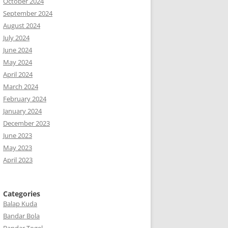
October 2024
September 2024
August 2024
July 2024
June 2024
May 2024
April 2024
March 2024
February 2024
January 2024
December 2023
June 2023
May 2023
April 2023
Categories
Balap Kuda
Bandar Bola