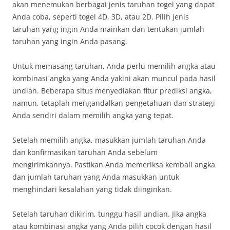
akan menemukan berbagai jenis taruhan togel yang dapat
Anda coba, seperti togel 4D, 3D, atau 2D. Pilih jenis
taruhan yang ingin Anda mainkan dan tentukan jumlah
taruhan yang ingin Anda pasang.
Untuk memasang taruhan, Anda perlu memilih angka atau
kombinasi angka yang Anda yakini akan muncul pada hasil
undian. Beberapa situs menyediakan fitur prediksi angka,
namun, tetaplah mengandalkan pengetahuan dan strategi
Anda sendiri dalam memilih angka yang tepat.
Setelah memilih angka, masukkan jumlah taruhan Anda
dan konfirmasikan taruhan Anda sebelum
mengirimkannya. Pastikan Anda memeriksa kembali angka
dan jumlah taruhan yang Anda masukkan untuk
menghindari kesalahan yang tidak diinginkan.
Setelah taruhan dikirim, tunggu hasil undian. Jika angka
atau kombinasi angka yang Anda pilih cocok dengan hasil