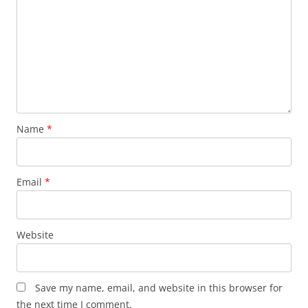
Name
*
Email
*
Website
Save my name, email, and website in this browser for
the next time I comment.