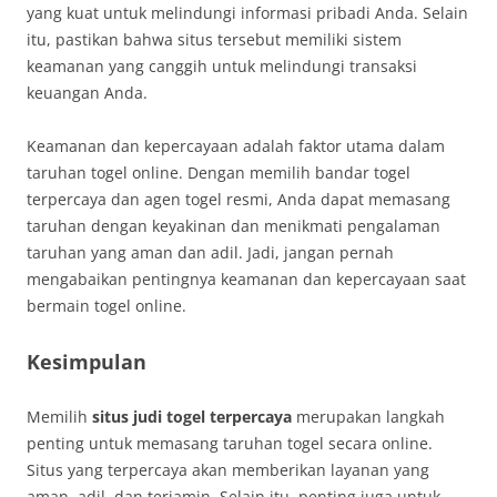
yang kuat untuk melindungi informasi pribadi Anda. Selain
itu, pastikan bahwa situs tersebut memiliki sistem
keamanan yang canggih untuk melindungi transaksi
keuangan Anda.
Keamanan dan kepercayaan adalah faktor utama dalam
taruhan togel online. Dengan memilih bandar togel
terpercaya dan agen togel resmi, Anda dapat memasang
taruhan dengan keyakinan dan menikmati pengalaman
taruhan yang aman dan adil. Jadi, jangan pernah
mengabaikan pentingnya keamanan dan kepercayaan saat
bermain togel online.
Kesimpulan
Memilih
situs judi togel terpercaya
merupakan langkah
penting untuk memasang taruhan togel secara online.
Situs yang terpercaya akan memberikan layanan yang
aman, adil, dan terjamin. Selain itu, penting juga untuk