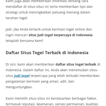
Kami juga akan memberikan informasi tentang cara
mendaftar di situs-situs ini serta memberikan tips dan
strategi untuk meningkatkan peluang menang dalam
taruhan togel.
Jadi, jika Anda tertarik untuk bermain togel online dan
ingin mencari
situs judi togel terpercaya di Indonesia
,
tetaplah bersama kami!
Daftar Situs Togel Terbaik di Indonesia
Di sini, kami akan memberikan
daftar situs togel terbaik
di
Indonesia. Dalam daftar ini, Anda akan menemukan situs-
situs
judi togel
terpercaya yang telah terbukti memberikan
pengalaman bermain yang aman, adil, dan
menguntungkan.
Kami memilih situs-situs ini berdasarkan berbagai faktor,
termasuk reputasi, keamanan, variasi permainan, kualitas