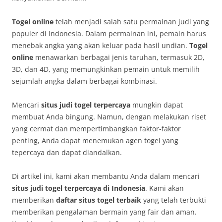
Togel online
telah menjadi salah satu permainan judi yang
populer di Indonesia. Dalam permainan ini, pemain harus
menebak angka yang akan keluar pada hasil undian.
Togel
online
menawarkan berbagai jenis taruhan, termasuk 2D,
3D, dan 4D, yang memungkinkan pemain untuk memilih
sejumlah angka dalam berbagai kombinasi.
Mencari
situs judi togel terpercaya
mungkin dapat
membuat Anda bingung. Namun, dengan melakukan riset
yang cermat dan mempertimbangkan faktor-faktor
penting, Anda dapat menemukan agen togel yang
tepercaya dan dapat diandalkan.
Di artikel ini, kami akan membantu Anda dalam mencari
situs judi togel terpercaya di Indonesia
. Kami akan
memberikan
daftar situs togel terbaik
yang telah terbukti
memberikan pengalaman bermain yang fair dan aman.