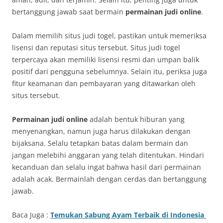
bertanggung jawab saat bermain
permainan judi online
.
Dalam memilih situs judi togel, pastikan untuk memeriksa
lisensi dan reputasi situs tersebut. Situs judi togel
terpercaya akan memiliki lisensi resmi dan umpan balik
positif dari pengguna sebelumnya. Selain itu, periksa juga
fitur keamanan dan pembayaran yang ditawarkan oleh
situs tersebut.
Permainan judi online
adalah bentuk hiburan yang
menyenangkan, namun juga harus dilakukan dengan
bijaksana. Selalu tetapkan batas dalam bermain dan
jangan melebihi anggaran yang telah ditentukan. Hindari
kecanduan dan selalu ingat bahwa hasil dari permainan
adalah acak. Bermainlah dengan cerdas dan bertanggung
jawab.
Baca Juga :
Temukan Sabung Ayam Terbaik di Indonesia