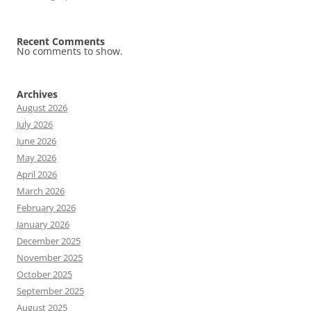
Recent Comments
No comments to show.
Archives
August 2026
July 2026
June 2026
May 2026
April 2026
March 2026
February 2026
January 2026
December 2025
November 2025
October 2025
September 2025
August 2025