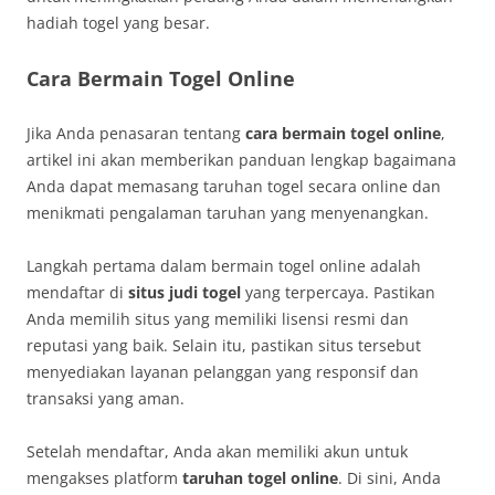
hadiah togel yang besar.
Cara Bermain Togel Online
Jika Anda penasaran tentang
cara bermain togel online
,
artikel ini akan memberikan panduan lengkap bagaimana
Anda dapat memasang taruhan togel secara online dan
menikmati pengalaman taruhan yang menyenangkan.
Langkah pertama dalam bermain togel online adalah
mendaftar di
situs judi togel
yang terpercaya. Pastikan
Anda memilih situs yang memiliki lisensi resmi dan
reputasi yang baik. Selain itu, pastikan situs tersebut
menyediakan layanan pelanggan yang responsif dan
transaksi yang aman.
Setelah mendaftar, Anda akan memiliki akun untuk
mengakses platform
taruhan togel online
. Di sini, Anda