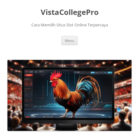
VistaCollegePro
Cara Memilih Situs Slot Online Terpercaya
Skip
Menu
to
content