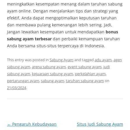
meningkatkan kesempatan menang dalam taruhan sabung
ayam online. Dengan menjalankan tips dan strategi yang
efektif, Anda dapat mengoptimalkan keputusan taruhan
dan membawa pulang kemenangan lebih sering. Jadi,
jangan lewatkan kesempatan untuk mendapatkan
bonus
sabung ayam terbesar
dan perbaiki kemampuan taruhan
Anda bersama situs-situs terpercaya di Indonesia.
This entry was posted in
Sabung Ayam
and tagged
adu ayam
,
agen
sabung ayam
,
arena sabung ayam
,
event sabung ayam
,
judi
sabung ayam
,
kejuaraan sabung ayam
,
perkelahian ayam
,
pertarungan ayam
,
sabung ayam
,
taruhan sabung ayam
on
21/03/2024
.
Post
←
Pengaruh Kebudayaan
Situs Judi Sabung Ayam