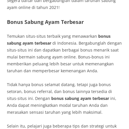
Segera daftar dan bergabunglah dalam taruhan sabung
ayam online di tahun 2021!
Bonus Sabung Ayam Terbesar
Temukan situs-situs terbaik yang menawarkan
bonus
sabung ayam terbesar
di Indonesia. Bergabunglah dengan
situs-situs ini dan dapatkan berbagai bonus menarik saat
mulai bermain sabung ayam online. Bonus-bonus ini
memberikan peluang lebih besar untuk memenangkan
taruhan dan memperbesar kemenangan Anda.
Tidak hanya bonus selamat datang, tetapi juga bonus
setoran, bonus referral, dan bonus lainnya tersedia di
situs-situs ini. Dengan
bonus sabung ayam terbesar
ini,
Anda dapat meningkatkan modal taruhan Anda dan
merasakan sensasi taruhan yang lebih maksimal.
Selain itu, pelajari juga beberapa tips dan strategi untuk