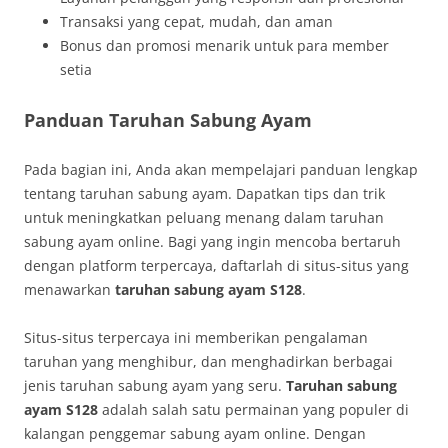
Transaksi yang cepat, mudah, dan aman
Bonus dan promosi menarik untuk para member
setia
Panduan Taruhan Sabung Ayam
Pada bagian ini, Anda akan mempelajari panduan lengkap
tentang taruhan sabung ayam. Dapatkan tips dan trik
untuk meningkatkan peluang menang dalam taruhan
sabung ayam online. Bagi yang ingin mencoba bertaruh
dengan platform terpercaya, daftarlah di situs-situs yang
menawarkan
taruhan sabung ayam S128
.
Situs-situs terpercaya ini memberikan pengalaman
taruhan yang menghibur, dan menghadirkan berbagai
jenis taruhan sabung ayam yang seru.
Taruhan sabung
ayam S128
adalah salah satu permainan yang populer di
kalangan penggemar sabung ayam online. Dengan