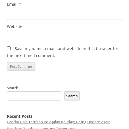
Email
*
Website
Save my name, email, and website in this browser for
the next time I comment.
Search
Search
Recent Posts
Bandar Bola Taruhan Bola Jalan (In-Play) Paling Update 2026:
Panduan Taruhan Langsung Terpercaya