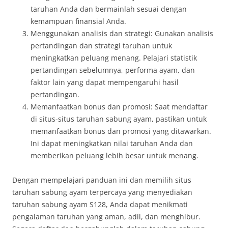
taruhan Anda dan bermainlah sesuai dengan
kemampuan finansial Anda.
Menggunakan analisis dan strategi: Gunakan analisis
pertandingan dan strategi taruhan untuk
meningkatkan peluang menang. Pelajari statistik
pertandingan sebelumnya, performa ayam, dan
faktor lain yang dapat mempengaruhi hasil
pertandingan.
Memanfaatkan bonus dan promosi: Saat mendaftar
di situs-situs taruhan sabung ayam, pastikan untuk
memanfaatkan bonus dan promosi yang ditawarkan.
Ini dapat meningkatkan nilai taruhan Anda dan
memberikan peluang lebih besar untuk menang.
Dengan mempelajari panduan ini dan memilih situs
taruhan sabung ayam terpercaya yang menyediakan
taruhan sabung ayam S128, Anda dapat menikmati
pengalaman taruhan yang aman, adil, dan menghibur.