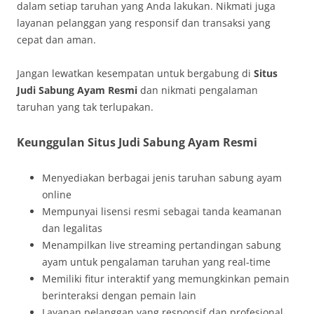
dalam setiap taruhan yang Anda lakukan. Nikmati juga
layanan pelanggan yang responsif dan transaksi yang
cepat dan aman.
Jangan lewatkan kesempatan untuk bergabung di
Situs
Judi Sabung Ayam Resmi
dan nikmati pengalaman
taruhan yang tak terlupakan.
Keunggulan Situs Judi Sabung Ayam Resmi
Menyediakan berbagai jenis taruhan sabung ayam
online
Mempunyai lisensi resmi sebagai tanda keamanan
dan legalitas
Menampilkan live streaming pertandingan sabung
ayam untuk pengalaman taruhan yang real-time
Memiliki fitur interaktif yang memungkinkan pemain
berinteraksi dengan pemain lain
Layanan pelanggan yang responsif dan profesional