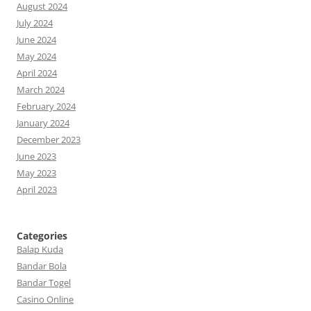
August 2024
July 2024
June 2024
May 2024
April 2024
March 2024
February 2024
January 2024
December 2023
June 2023
May 2023
April 2023
Categories
Balap Kuda
Bandar Bola
Bandar Togel
Casino Online