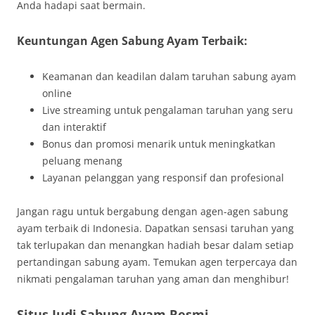
Anda hadapi saat bermain.
Keuntungan Agen Sabung Ayam Terbaik:
Keamanan dan keadilan dalam taruhan sabung ayam
online
Live streaming untuk pengalaman taruhan yang seru
dan interaktif
Bonus dan promosi menarik untuk meningkatkan
peluang menang
Layanan pelanggan yang responsif dan profesional
Jangan ragu untuk bergabung dengan agen-agen sabung
ayam terbaik di Indonesia. Dapatkan sensasi taruhan yang
tak terlupakan dan menangkan hadiah besar dalam setiap
pertandingan sabung ayam. Temukan agen terpercaya dan
nikmati pengalaman taruhan yang aman dan menghibur!
Situs Judi Sabung Ayam Resmi