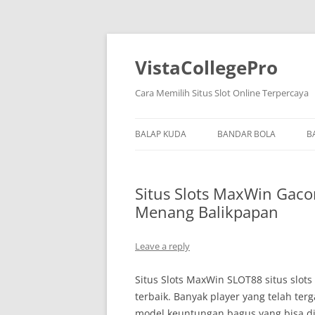
VistaCollegePro
Cara Memilih Situs Slot Online Terpercaya
BALAP KUDA
BANDAR BOLA
B
Situs Slots MaxWin Gaco
Menang Balikpapan
Leave a reply
Situs Slots MaxWin SLOT88 situs slot
terbaik. Banyak player yang telah ter
model keuntungan bagus yang bisa di