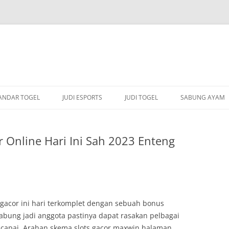
Skip
to
ANDAR TOGEL
JUDI ESPORTS
JUDI TOGEL
SABUNG AYAM
content
r Online Hari Ini Sah 2023 Enteng
s gacor ini hari terkomplet dengan sebuah bonus
gabung jadi anggota pastinya dapat rasakan pelbagai
capai. Arahan skema slots gacor maxwin halaman