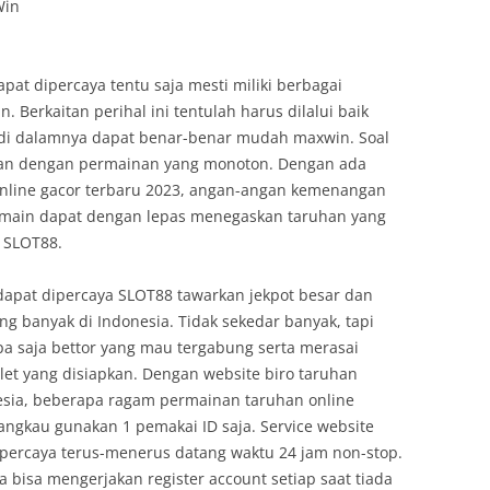
Win
dapat dipercaya tentu saja mesti miliki berbagai
 Berkaitan perihal ini tentulah harus dilalui baik
di dalamnya dapat benar-benar mudah maxwin. Soal
osan dengan permainan yang monoton. Dengan ada
 online gacor terbaru 2023, angan-angan kemenangan
 pemain dapat dengan lepas menegaskan taruhan yang
n SLOT88.
 dapat dipercaya SLOT88 tawarkan jekpot besar dan
ing banyak di Indonesia. Tidak sekedar banyak, tapi
a saja bettor yang mau tergabung serta merasai
et yang disiapkan. Dengan website biro taruhan
nesia, beberapa ragam permainan taruhan online
ijangkau gunakan 1 pemakai ID saja. Service website
dipercaya terus-menerus datang waktu 24 jam non-stop.
a bisa mengerjakan register account setiap saat tiada