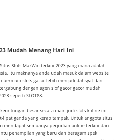
G
023 Mudah Menang Hari Ini
 Situs Slots MaxWin terkini 2023 yang mana adalah
onesia. Itu maknanya anda udah masuk dalam website
n bermain slots gacor lebih menjadi dahsyat dan
tergabung dengan agen slof gacor gacor mudah
2023 seperti SLOT88.
untungan besar secara main judi slots knline ini
-lipat ganda yang kerap tampak. Untuk anggota situs
an mendapat semuanya perjudian online terkini dari
bantu penampilan yang baru dan beragam spek