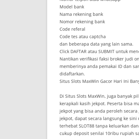
Model bank
Nama rekening bank
Nomor rekening bank
Code referal
Code tes atau captcha
dan beberapa data yang lain sama.
Click DAFTAR atau SUBMIT untuk mene
Nantikan verifikasi faksi broker judi
memberinya anda pemakai ID dan san
didaftarkan.
Situs Slots MaxWin Gacor Hari Ini Ba
Di Situs Slots MaxWin, juga banyak pil
kerapkali kasih jekpot. Peserta bis
jekpot yang bisa anda peroleh seca
jekpot, dapat secara langsung ke si
terhebat SLOT88 tanpa keluarkan dana
cukup deposit senilai 10ribu rupiah 