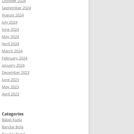
October 2024
September 2024
August 2024
July 2024
June 2024
May 2024
April 2024
March 2024
February 2024
January 2024
December 2023
June 2023
May 2023
April 2023
Categories
Balap Kuda
Bandar Bola