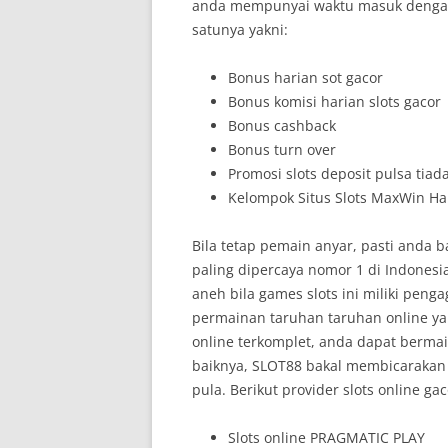
anda mempunyai waktu masuk dengan 
satunya yakni:
Bonus harian sot gacor
Bonus komisi harian slots gacor
Bonus cashback
Bonus turn over
Promosi slots deposit pulsa tia
Kelompok Situs Slots MaxWin Ha
Bila tetap pemain anyar, pasti anda ba
paling dipercaya nomor 1 di Indones
aneh bila games slots ini miliki pen
permainan taruhan taruhan online yan
online terkomplet, anda dapat bermain 
baiknya, SLOT88 bakal membicarakan p
pula. Berikut provider slots online g
Slots online PRAGMATIC PLAY