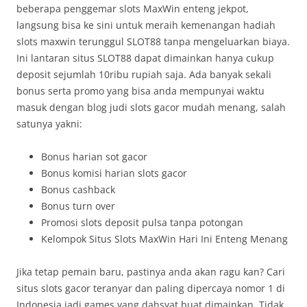
beberapa penggemar slots MaxWin enteng jekpot,
langsung bisa ke sini untuk meraih kemenangan hadiah
slots maxwin terunggul SLOT88 tanpa mengeluarkan biaya.
Ini lantaran situs SLOT88 dapat dimainkan hanya cukup
deposit sejumlah 10ribu rupiah saja. Ada banyak sekali
bonus serta promo yang bisa anda mempunyai waktu
masuk dengan blog judi slots gacor mudah menang, salah
satunya yakni:
Bonus harian sot gacor
Bonus komisi harian slots gacor
Bonus cashback
Bonus turn over
Promosi slots deposit pulsa tanpa potongan
Kelompok Situs Slots MaxWin Hari Ini Enteng Menang
Jika tetap pemain baru, pastinya anda akan ragu kan? Cari
situs slots gacor teranyar dan paling dipercaya nomor 1 di
Indonesia jadi games yang dahsyat buat dimainkan. Tidak