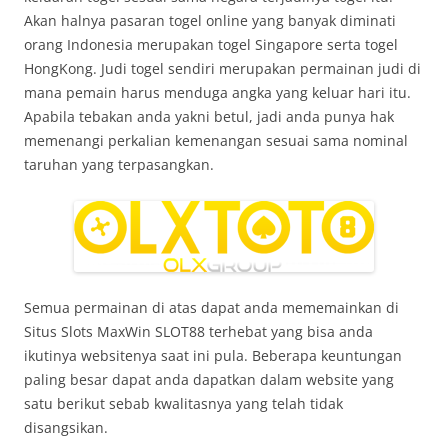
Akan halnya pasaran togel online yang banyak diminati
orang Indonesia merupakan togel Singapore serta togel
HongKong. Judi togel sendiri merupakan permainan judi di
mana pemain harus menduga angka yang keluar hari itu.
Apabila tebakan anda yakni betul, jadi anda punya hak
memenangi perkalian kemenangan sesuai sama nominal
taruhan yang terpasangkan.
Semua permainan di atas dapat anda mememainkan di
Situs Slots MaxWin SLOT88 terhebat yang bisa anda
ikutinya websitenya saat ini pula. Beberapa keuntungan
paling besar dapat anda dapatkan dalam website yang
satu berikut sebab kwalitasnya yang telah tidak
disangsikan.