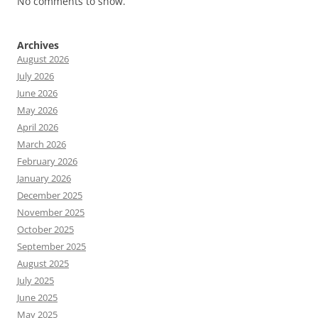
No comments to show.
Archives
August 2026
July 2026
June 2026
May 2026
April 2026
March 2026
February 2026
January 2026
December 2025
November 2025
October 2025
September 2025
August 2025
July 2025
June 2025
May 2025