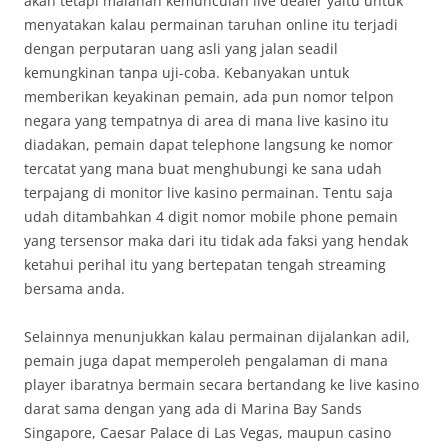
akan tetapi malahan kemunculan live dealer yaitu untuk
menyatakan kalau permainan taruhan online itu terjadi
dengan perputaran uang asli yang jalan seadil
kemungkinan tanpa uji-coba. Kebanyakan untuk
memberikan keyakinan pemain, ada pun nomor telpon
negara yang tempatnya di area di mana live kasino itu
diadakan, pemain dapat telephone langsung ke nomor
tercatat yang mana buat menghubungi ke sana udah
terpajang di monitor live kasino permainan. Tentu saja
udah ditambahkan 4 digit nomor mobile phone pemain
yang tersensor maka dari itu tidak ada faksi yang hendak
ketahui perihal itu yang bertepatan tengah streaming
bersama anda.
Selainnya menunjukkan kalau permainan dijalankan adil,
pemain juga dapat memperoleh pengalaman di mana
player ibaratnya bermain secara bertandang ke live kasino
darat sama dengan yang ada di Marina Bay Sands
Singapore, Caesar Palace di Las Vegas, maupun casino