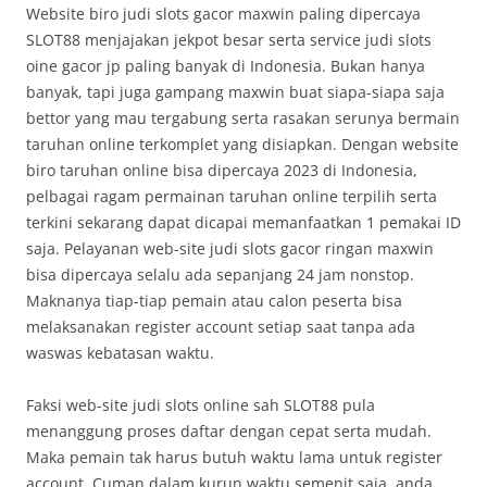
Website biro judi slots gacor maxwin paling dipercaya
SLOT88 menjajakan jekpot besar serta service judi slots
oine gacor jp paling banyak di Indonesia. Bukan hanya
banyak, tapi juga gampang maxwin buat siapa-siapa saja
bettor yang mau tergabung serta rasakan serunya bermain
taruhan online terkomplet yang disiapkan. Dengan website
biro taruhan online bisa dipercaya 2023 di Indonesia,
pelbagai ragam permainan taruhan online terpilih serta
terkini sekarang dapat dicapai memanfaatkan 1 pemakai ID
saja. Pelayanan web-site judi slots gacor ringan maxwin
bisa dipercaya selalu ada sepanjang 24 jam nonstop.
Maknanya tiap-tiap pemain atau calon peserta bisa
melaksanakan register account setiap saat tanpa ada
waswas kebatasan waktu.
Faksi web-site judi slots online sah SLOT88 pula
menanggung proses daftar dengan cepat serta mudah.
Maka pemain tak harus butuh waktu lama untuk register
account. Cuman dalam kurun waktu semenit saja, anda