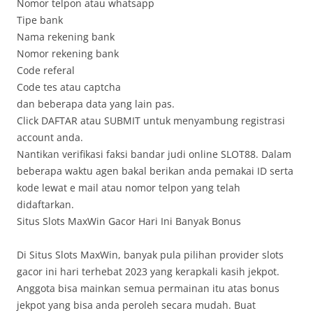
Nomor telpon atau whatsapp
Tipe bank
Nama rekening bank
Nomor rekening bank
Code referal
Code tes atau captcha
dan beberapa data yang lain pas.
Click DAFTAR atau SUBMIT untuk menyambung registrasi
account anda.
Nantikan verifikasi faksi bandar judi online SLOT88. Dalam
beberapa waktu agen bakal berikan anda pemakai ID serta
kode lewat e mail atau nomor telpon yang telah
didaftarkan.
Situs Slots MaxWin Gacor Hari Ini Banyak Bonus
Di Situs Slots MaxWin, banyak pula pilihan provider slots
gacor ini hari terhebat 2023 yang kerapkali kasih jekpot.
Anggota bisa mainkan semua permainan itu atas bonus
jekpot yang bisa anda peroleh secara mudah. Buat