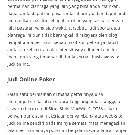
permainan olahraga yang lain yang bisa anda mainkan,
dapat anda dapatkan pasaran taruhannya, dan dapat anda
menjadikan laga itu sebagai taruhan yang sesuai dengan
nilai pasaran yang siap waktu tersebut. Judi sports atau
olahraga ini pun tidak barangkali direkayasa oleh blog
tempat anda bermain, sebab hasil kompetisinya dapat
anda cek kebenaran atau otensitasnya di media online
mana pun yang tersebar di dunia kecuali basis website
judi online.
Judi Online Poker
Salah satu permainan di mana pemainnya bisa
menempatkan taruhan secara langsung antara anggota
sewaktu bermain di Situs Slots MaxWin SLOT88 selaku
penyambung saja. Pekerjaan penyambung atau web-site
judi online sendiri pada intinya semata-mata menegaskan
jalan permainannya poker ini berjalan secara lancar tanpa