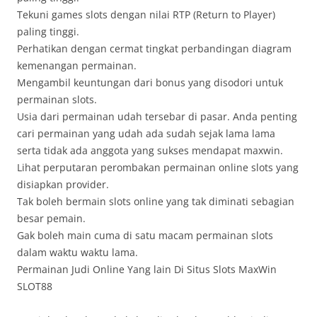
Tekuni games slots dengan nilai RTP (Return to Player)
paling tinggi.
Perhatikan dengan cermat tingkat perbandingan diagram
kemenangan permainan.
Mengambil keuntungan dari bonus yang disodori untuk
permainan slots.
Usia dari permainan udah tersebar di pasar. Anda penting
cari permainan yang udah ada sudah sejak lama lama
serta tidak ada anggota yang sukses mendapat maxwin.
Lihat perputaran perombakan permainan online slots yang
disiapkan provider.
Tak boleh bermain slots online yang tak diminati sebagian
besar pemain.
Gak boleh main cuma di satu macam permainan slots
dalam waktu waktu lama.
Permainan Judi Online Yang lain Di Situs Slots MaxWin
SLOT88