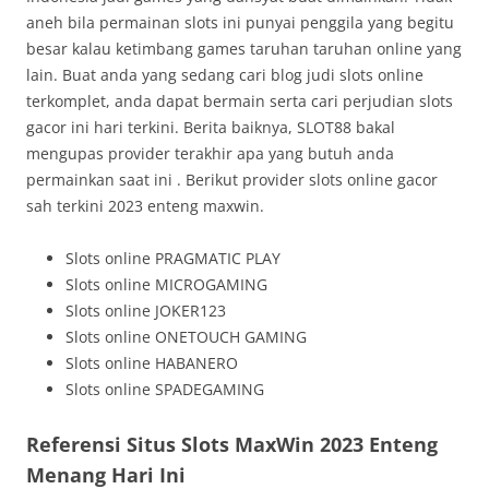
aneh bila permainan slots ini punyai penggila yang begitu
besar kalau ketimbang games taruhan taruhan online yang
lain. Buat anda yang sedang cari blog judi slots online
terkomplet, anda dapat bermain serta cari perjudian slots
gacor ini hari terkini. Berita baiknya, SLOT88 bakal
mengupas provider terakhir apa yang butuh anda
permainkan saat ini . Berikut provider slots online gacor
sah terkini 2023 enteng maxwin.
Slots online PRAGMATIC PLAY
Slots online MICROGAMING
Slots online JOKER123
Slots online ONETOUCH GAMING
Slots online HABANERO
Slots online SPADEGAMING
Referensi Situs Slots MaxWin 2023 Enteng
Menang Hari Ini