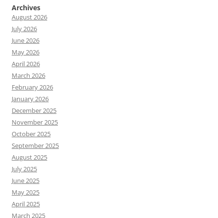
Archives
August 2026
July 2026
June 2026
May 2026
April 2026
March 2026
February 2026
January 2026
December 2025
November 2025
October 2025
September 2025
August 2025
July 2025
June 2025
May 2025
April 2025
March 2025