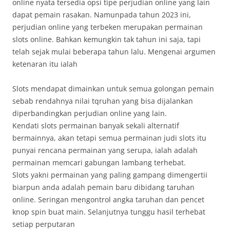
online nyata tersedia opsi tipe perjudian online yang lain
dapat pemain rasakan. Namunpada tahun 2023 ini,
perjudian online yang terbeken merupakan permainan
slots online. Bahkan kemungkin tak tahun ini saja, tapi
telah sejak mulai beberapa tahun lalu. Mengenai argumen
ketenaran itu ialah
Slots mendapat dimainkan untuk semua golongan pemain
sebab rendahnya nilai tqruhan yang bisa dijalankan
diperbandingkan perjudian online yang lain.
Kendati slots permainan banyak sekali alternatif
bermainnya, akan tetapi semua permainan judi slots itu
punyai rencana permainan yang serupa, ialah adalah
permainan memcari gabungan lambang terhebat.
Slots yakni permainan yang paling gampang dimengertii
biarpun anda adalah pemain baru dibidang taruhan
online. Seringan mengontrol angka taruhan dan pencet
knop spin buat main. Selanjutnya tunggu hasil terhebat
setiap perputaran