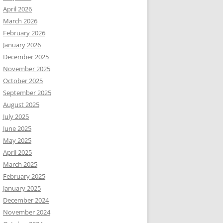
April 2026
March 2026
February 2026
January 2026
December 2025
November 2025
October 2025
September 2025
August 2025
July 2025
June 2025
May 2025
April 2025
March 2025
February 2025
January 2025
December 2024
November 2024