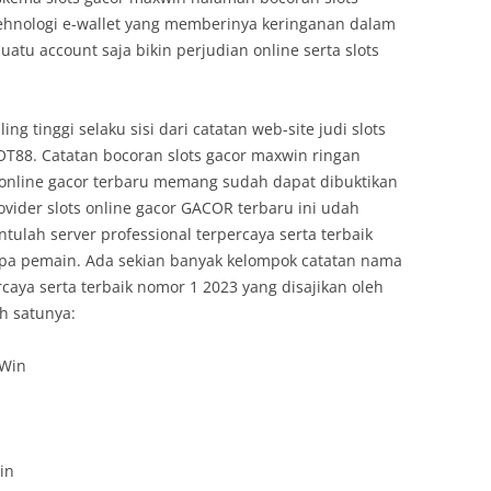
ehnologi e-wallet yang memberinya keringanan dalam
u account saja bikin perjudian online serta slots
aling tinggi selaku sisi dari catatan web-site judi slots
OT88. Catatan bocoran slots gacor maxwin ringan
s online gacor terbaru memang sudah dapat dibuktikan
vider slots online gacor GACOR terbaru ini udah
ntulah server professional terpercaya serta terbaik
a pemain. Ada sekian banyak kelompok catatan nama
rcaya serta terbaik nomor 1 2023 yang disajikan oleh
ah satunya:
xWin
in