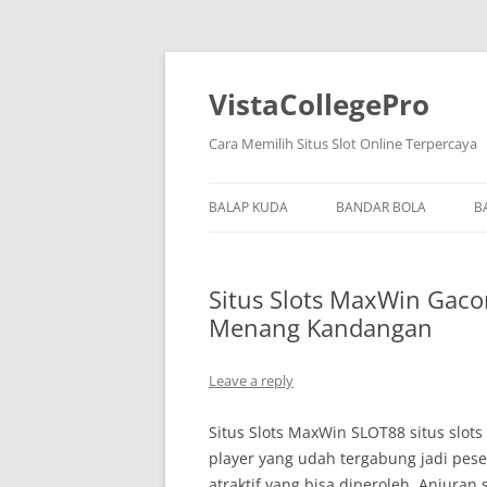
VistaCollegePro
Cara Memilih Situs Slot Online Terpercaya
BALAP KUDA
BANDAR BOLA
B
Situs Slots MaxWin Gaco
Menang Kandangan
Leave a reply
Situs Slots MaxWin SLOT88 situs slots
player yang udah tergabung jadi pes
atraktif yang bisa diperoleh. Anjura