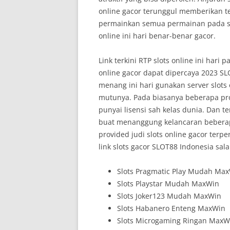
online gacor terunggul memberikan t
permainkan semua permainan pada suat
online ini hari benar-benar gacor.
Link terkini RTP slots online ini hari p
online gacor dapat dipercaya 2023 SL
menang ini hari gunakan server slot
mutunya. Pada biasanya beberapa pro
punyai lisensi sah kelas dunia. Dan te
buat menanggung kelancaran beberap
provided judi slots online gacor terpe
link slots gacor SLOT88 Indonesia sal
Slots Pragmatic Play Mudah Ma
Slots Playstar Mudah MaxWin
Slots Joker123 Mudah MaxWin
Slots Habanero Enteng MaxWin
Slots Microgaming Ringan MaxW