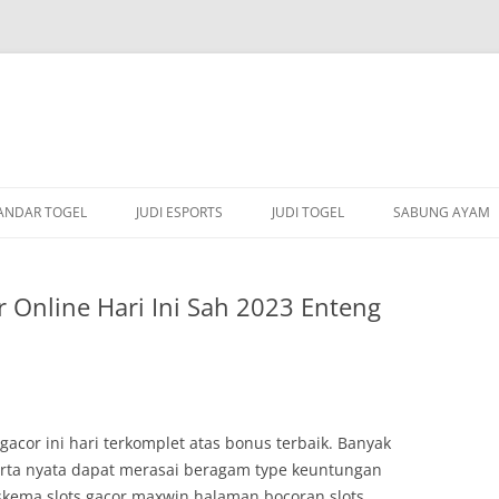
Skip
to
ANDAR TOGEL
JUDI ESPORTS
JUDI TOGEL
SABUNG AYAM
content
r Online Hari Ini Sah 2023 Enteng
 gacor ini hari terkomplet atas bonus terbaik. Banyak
erta nyata dapat merasai beragam type keuntungan
n skema slots gacor maxwin halaman bocoran slots