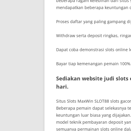
beberapa ragam kelebihan dari situs 
mendapatkan beberapa keuntungan di
Proses daftar yang paling gampang di
Withdraw serta deposit ringkas, ringan
Dapat coba demonstrasi slots online l
Bayar tiap kemenangan pemain 100%
Sediakan website judi slots 
hari.
Situs Slots MaxWin SLOT88 slots gacor
Beberapa pemain dapat selekasnya te
keuntungan luar biasa yang dijajakan
model teknik pembayaran deposit ya
semuanya permainan slots online dala