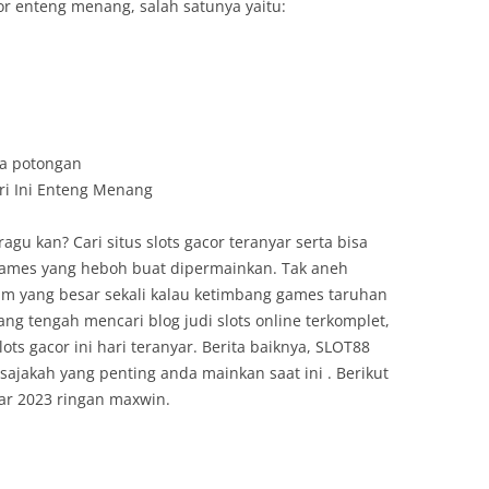
or enteng menang, salah satunya yaitu:
pa potongan
ri Ini Enteng Menang
agu kan? Cari situs slots gacor teranyar serta bisa
 games yang heboh buat dipermainkan. Tak aneh
gum yang besar sekali kalau ketimbang games taruhan
ang tengah mencari blog judi slots online terkomplet,
ots gacor ini hari teranyar. Berita baiknya, SLOT88
sajakah yang penting anda mainkan saat ini . Berikut
yar 2023 ringan maxwin.