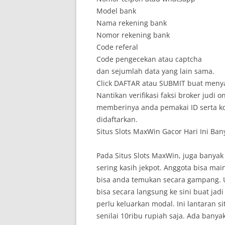
Model bank
Nama rekening bank
Nomor rekening bank
Code referal
Code pengecekan atau captcha
dan sejumlah data yang lain sama.
Click DAFTAR atau SUBMIT buat meny
Nantikan verifikasi faksi broker judi
memberinya anda pemakai ID serta ko
didaftarkan.
Situs Slots MaxWin Gacor Hari Ini Ba
Pada Situs Slots MaxWin, juga banyak p
sering kasih jekpot. Anggota bisa m
bisa anda temukan secara gampang. U
bisa secara langsung ke sini buat ja
perlu keluarkan modal. Ini lantaran 
senilai 10ribu rupiah saja. Ada bany