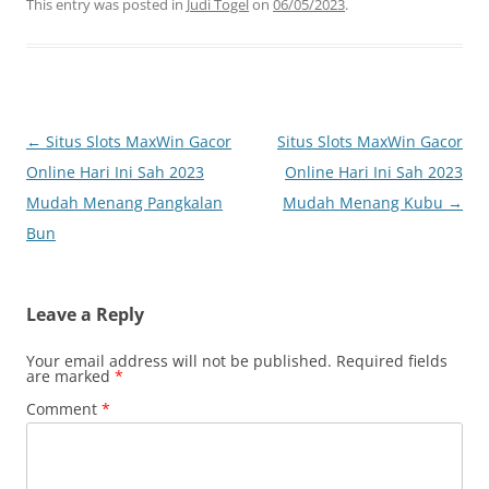
This entry was posted in
Judi Togel
on
06/05/2023
.
Post
←
Situs Slots MaxWin Gacor
Situs Slots MaxWin Gacor
navigation
Online Hari Ini Sah 2023
Online Hari Ini Sah 2023
Mudah Menang Pangkalan
Mudah Menang Kubu
→
Bun
Leave a Reply
Your email address will not be published.
Required fields
are marked
*
Comment
*