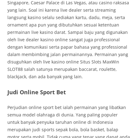
Singapore, Caesar Palace di Las Vegas, atau casino raksasa
yang lain. Soal ini karena live dealer serta streaming
langsung kasino selalu sediakan kartu, dadu, meja, serta
ornament apa pun yang dibutuhkan sesuai ketentuan
permainan live kasino darat. Sampai baju yang digunakan
oleh live dealer kasino online sangat juga professional
dengan komunikasi serta papar bahasa yang professional
dalam membimbing jalan permainannya. Permainan yang
disuguhkan oleh live kasino online Situs Slots MaxWin
SLOT88 salah satunya merupakan baccarat, roulette,
blackjack, dan ada banyak yang lain.
Judi Online Sport Bet
Perjudian online sport bet ialah permainan yang libatkan
semua model olahraga di dunia. Yang paling populer
untuk banyak penyuka taruhan online di Indonesia
merupakan judi sports sepak bola, bola basket, balap
motor serta mobil. Tidak cuma yang tenar yang dapat anda