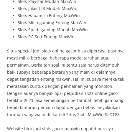
Slots Playstar Mudah MaxWin
Slots Joker123 Mudah MaxWin
Slots Habanero Enteng MaxWin
Slots Microgaming Enteng MaxWin
Slots Spadegaming Mudah MaxWin
Slots PG Soft Enteng MaxWin
Situs special judi slots online gacor bisa dipercaya pastinya
mesti miliki berbagai beberapa model taruhan atau
permainan. Berkaitan soal ini tentu saja harus ditempuh
baik supaya beberapa betaruh yang main di dalamnya
dapat sangatlah enteng maxwin. Hal ini supaya mereka tak
merasakan suntuk dengan permainan yang monoton.
Dengan adanya banyak opsi perjudian slots online gacor
terakhir 2023, asa kemenangan bertambah lebih gampang
teraih lantaran pemain dapat dengan bebas meyakinkan
taruhan yang wajib di ikuti di Situs Slots MaxWin SLOT88.
Website biro judi slots gacor maxwin dapat dipercaya