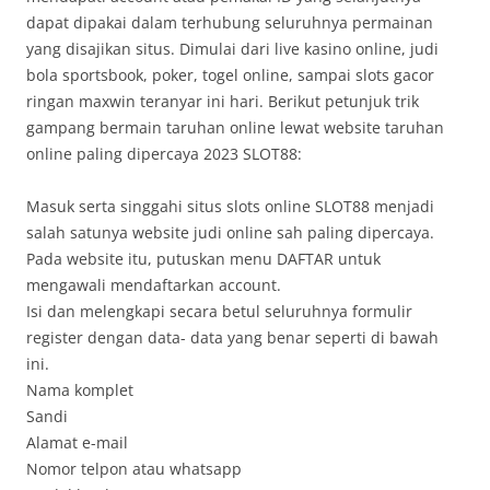
dapat dipakai dalam terhubung seluruhnya permainan
yang disajikan situs. Dimulai dari live kasino online, judi
bola sportsbook, poker, togel online, sampai slots gacor
ringan maxwin teranyar ini hari. Berikut petunjuk trik
gampang bermain taruhan online lewat website taruhan
online paling dipercaya 2023 SLOT88:
Masuk serta singgahi situs slots online SLOT88 menjadi
salah satunya website judi online sah paling dipercaya.
Pada website itu, putuskan menu DAFTAR untuk
mengawali mendaftarkan account.
Isi dan melengkapi secara betul seluruhnya formulir
register dengan data- data yang benar seperti di bawah
ini.
Nama komplet
Sandi
Alamat e-mail
Nomor telpon atau whatsapp