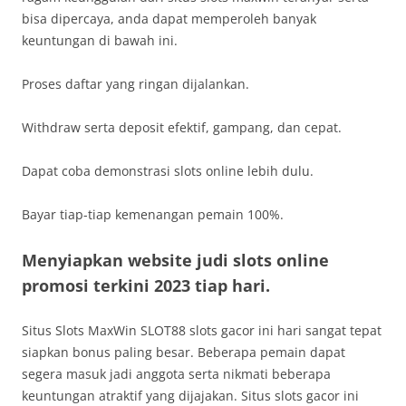
bisa dipercaya, anda dapat memperoleh banyak
keuntungan di bawah ini.
Proses daftar yang ringan dijalankan.
Withdraw serta deposit efektif, gampang, dan cepat.
Dapat coba demonstrasi slots online lebih dulu.
Bayar tiap-tiap kemenangan pemain 100%.
Menyiapkan website judi slots online
promosi terkini 2023 tiap hari.
Situs Slots MaxWin SLOT88 slots gacor ini hari sangat tepat
siapkan bonus paling besar. Beberapa pemain dapat
segera masuk jadi anggota serta nikmati beberapa
keuntungan atraktif yang dijajakan. Situs slots gacor ini