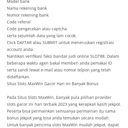
Model bank
Nama rekening bank
Nomor rekening bank
Code referal
Code pengecekan atau captcha
serta sejumlah data yang lain cocok.
Click DAFTAR atau SUBMIT untuk meneruskan registrasi
account anda.
Nantikan verifikasi faksi bandar judi online SLOT88. Dalam
beberapa waktu agen bakal memberi anda pemakai ID
serta sandi lewat e-mail atau nomor telpon yang telah
didaftarkan.
Situs Slots MaxWin Gacor Hari Ini Banyak Bonus
Pada Situs Slots MaxWin, banyak pula pilihan provider
slots gacor ini hari terbaik 2023 yang kerapkali kasih jekpot.
Peserta bisa permainkan semuanya permainan itu sama
bonus jekpot yang bisa anda temukan secara mudah.
Untuk banyak pencinta slots MaxWin mudah jekpot, dapat