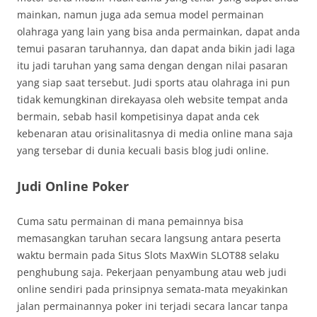
mainkan, namun juga ada semua model permainan
olahraga yang lain yang bisa anda permainkan, dapat anda
temui pasaran taruhannya, dan dapat anda bikin jadi laga
itu jadi taruhan yang sama dengan dengan nilai pasaran
yang siap saat tersebut. Judi sports atau olahraga ini pun
tidak kemungkinan direkayasa oleh website tempat anda
bermain, sebab hasil kompetisinya dapat anda cek
kebenaran atau orisinalitasnya di media online mana saja
yang tersebar di dunia kecuali basis blog judi online.
Judi Online Poker
Cuma satu permainan di mana pemainnya bisa
memasangkan taruhan secara langsung antara peserta
waktu bermain pada Situs Slots MaxWin SLOT88 selaku
penghubung saja. Pekerjaan penyambung atau web judi
online sendiri pada prinsipnya semata-mata meyakinkan
jalan permainannya poker ini terjadi secara lancar tanpa