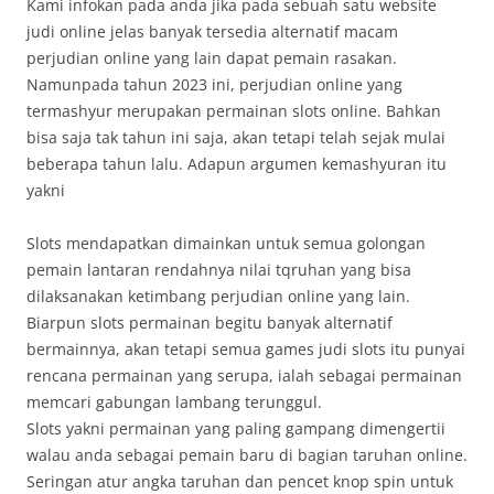
Kami infokan pada anda jika pada sebuah satu website
judi online jelas banyak tersedia alternatif macam
perjudian online yang lain dapat pemain rasakan.
Namunpada tahun 2023 ini, perjudian online yang
termashyur merupakan permainan slots online. Bahkan
bisa saja tak tahun ini saja, akan tetapi telah sejak mulai
beberapa tahun lalu. Adapun argumen kemashyuran itu
yakni
Slots mendapatkan dimainkan untuk semua golongan
pemain lantaran rendahnya nilai tqruhan yang bisa
dilaksanakan ketimbang perjudian online yang lain.
Biarpun slots permainan begitu banyak alternatif
bermainnya, akan tetapi semua games judi slots itu punyai
rencana permainan yang serupa, ialah sebagai permainan
memcari gabungan lambang terunggul.
Slots yakni permainan yang paling gampang dimengertii
walau anda sebagai pemain baru di bagian taruhan online.
Seringan atur angka taruhan dan pencet knop spin untuk