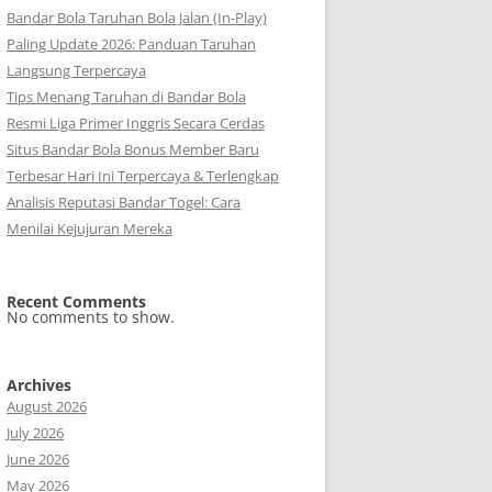
Bandar Bola Taruhan Bola Jalan (In-Play)
Paling Update 2026: Panduan Taruhan
Langsung Terpercaya
Tips Menang Taruhan di Bandar Bola
Resmi Liga Primer Inggris Secara Cerdas
Situs Bandar Bola Bonus Member Baru
Terbesar Hari Ini Terpercaya & Terlengkap
Analisis Reputasi Bandar Togel: Cara
Menilai Kejujuran Mereka
Recent Comments
No comments to show.
Archives
August 2026
July 2026
June 2026
May 2026