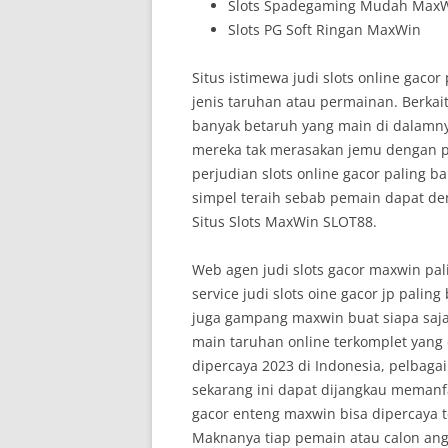
Slots Spadegaming Mudah Max
Slots PG Soft Ringan MaxWin
Situs istimewa judi slots online gaco
jenis taruhan atau permainan. Berkai
banyak betaruh yang main di dalamny
mereka tak merasakan jemu dengan 
perjudian slots online gacor paling
simpel teraih sebab pemain dapat den
Situs Slots MaxWin SLOT88.
Web agen judi slots gacor maxwin pal
service judi slots oine gacor jp pali
juga gampang maxwin buat siapa saj
main taruhan online terkomplet yang
dipercaya 2023 di Indonesia, pelbaga
sekarang ini dapat dijangkau memanfa
gacor enteng maxwin bisa dipercaya 
Maknanya tiap pemain atau calon ang