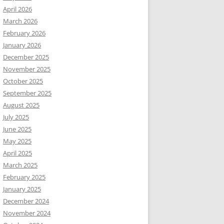
April 2026
March 2026
February 2026
January 2026
December 2025
November 2025
October 2025
September 2025
August 2025
July 2025
June 2025
May 2025
April 2025
March 2025
February 2025
January 2025
December 2024
November 2024