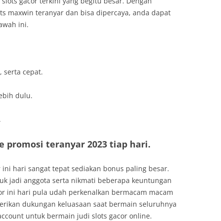
slots gacor terkini yang begitu besar. Dengan
lots maxwin teranyar dan bisa dipercaya, anda dapat
wah ini.
, serta cepat.
ebih dulu.
.
e promosi teranyar 2023 tiap hari.
 ini hari sangat tepat sediakan bonus paling besar.
k jadi anggota serta nikmati beberapa keuntungan
gacor ini hari pula udah perkenalkan bermacam macam
rikan dukungan keluasaan saat bermain seluruhnya
ccount untuk bermain judi slots gacor online.