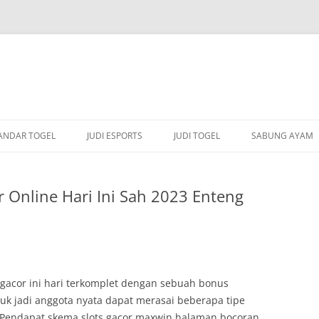
Skip
to
ANDAR TOGEL
JUDI ESPORTS
JUDI TOGEL
SABUNG AYAM
content
r Online Hari Ini Sah 2023 Enteng
s gacor ini hari terkomplet dengan sebuah bonus
uk jadi anggota nyata dapat merasai beberapa tipe
 Pendapat skema slots gacor maxwin halaman bocoran