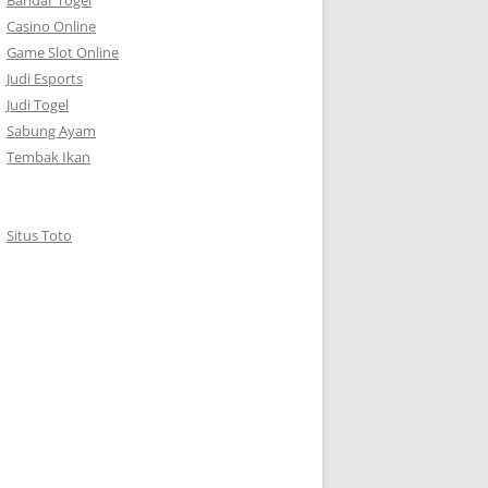
Bandar Togel
Casino Online
Game Slot Online
Judi Esports
Judi Togel
Sabung Ayam
Tembak Ikan
Situs Toto