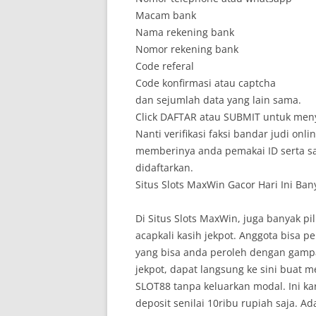
Macam bank
Nama rekening bank
Nomor rekening bank
Code referal
Code konfirmasi atau captcha
dan sejumlah data yang lain sama.
Click DAFTAR atau SUBMIT untuk men
Nanti verifikasi faksi bandar judi on
memberinya anda pemakai ID serta sa
didaftarkan.
Situs Slots MaxWin Gacor Hari Ini Ba
Di Situs Slots MaxWin, juga banyak pil
acapkali kasih jekpot. Anggota bisa 
yang bisa anda peroleh dengan gam
jekpot, dapat langsung ke sini buat 
SLOT88 tanpa keluarkan modal. Ini k
deposit senilai 10ribu rupiah saja. 