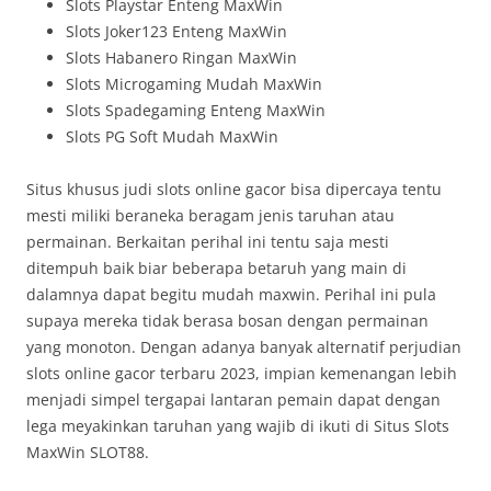
Slots Playstar Enteng MaxWin
Slots Joker123 Enteng MaxWin
Slots Habanero Ringan MaxWin
Slots Microgaming Mudah MaxWin
Slots Spadegaming Enteng MaxWin
Slots PG Soft Mudah MaxWin
Situs khusus judi slots online gacor bisa dipercaya tentu
mesti miliki beraneka beragam jenis taruhan atau
permainan. Berkaitan perihal ini tentu saja mesti
ditempuh baik biar beberapa betaruh yang main di
dalamnya dapat begitu mudah maxwin. Perihal ini pula
supaya mereka tidak berasa bosan dengan permainan
yang monoton. Dengan adanya banyak alternatif perjudian
slots online gacor terbaru 2023, impian kemenangan lebih
menjadi simpel tergapai lantaran pemain dapat dengan
lega meyakinkan taruhan yang wajib di ikuti di Situs Slots
MaxWin SLOT88.