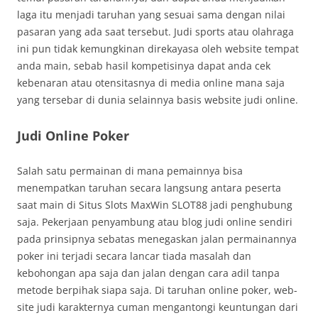
laga itu menjadi taruhan yang sesuai sama dengan nilai
pasaran yang ada saat tersebut. Judi sports atau olahraga
ini pun tidak kemungkinan direkayasa oleh website tempat
anda main, sebab hasil kompetisinya dapat anda cek
kebenaran atau otensitasnya di media online mana saja
yang tersebar di dunia selainnya basis website judi online.
Judi Online Poker
Salah satu permainan di mana pemainnya bisa
menempatkan taruhan secara langsung antara peserta
saat main di Situs Slots MaxWin SLOT88 jadi penghubung
saja. Pekerjaan penyambung atau blog judi online sendiri
pada prinsipnya sebatas menegaskan jalan permainannya
poker ini terjadi secara lancar tiada masalah dan
kebohongan apa saja dan jalan dengan cara adil tanpa
metode berpihak siapa saja. Di taruhan online poker, web-
site judi karakternya cuman mengantongi keuntungan dari