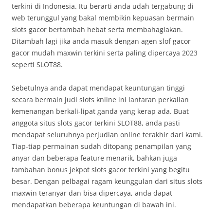
terkini di Indonesia. Itu berarti anda udah tergabung di
web terunggul yang bakal membikin kepuasan bermain
slots gacor bertambah hebat serta membahagiakan.
Ditambah lagi jika anda masuk dengan agen slof gacor
gacor mudah maxwin terkini serta paling dipercaya 2023
seperti SLOT88.
Sebetulnya anda dapat mendapat keuntungan tinggi
secara bermain judi slots knline ini lantaran perkalian
kemenangan berkali-lipat ganda yang kerap ada. Buat
anggota situs slots gacor terkini SLOT88, anda pasti
mendapat seluruhnya perjudian online terakhir dari kami.
Tiap-tiap permainan sudah ditopang penampilan yang
anyar dan beberapa feature menarik, bahkan juga
tambahan bonus jekpot slots gacor terkini yang begitu
besar. Dengan pelbagai ragam keunggulan dari situs slots
maxwin teranyar dan bisa dipercaya, anda dapat
mendapatkan beberapa keuntungan di bawah ini.