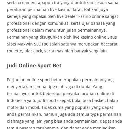
serta ornament apapun itu yang dibutuhkan sesuai sama
peraturan permainan live kasino darat. Bahkan juga
kemeja yang dipakai oleh live dealer kasino online sangat
professional dengan komunikasi serta ujar bahasa yang
professional dalam menuntun jalan permainannya.
Permainan yang disuguhkan oleh live kasino online Situs
Slots MaxWin SLOT88 salah satunya merupakan baccarat,
roulette, blackjack, serta masihlah banyak yang lain.
Judi Online Sport Bet
Perjudian online sport bet merupakan permainan yang
menyertakan semua tipe olahraga di dunia. Yang
termashyur untuk beberapa penyuka taruhan online di
Indonesia yaitu judi sports sepak bola, bola basket, balap
motor dan mobil. Tidak cuma yang popular yang dapat
anda permainkan, namun juga ada semua type permainan
olahraga yang lain yang bisa anda permainkan, dapat anda
temui pasaran taruhannya, dan dapat anda menjadikan