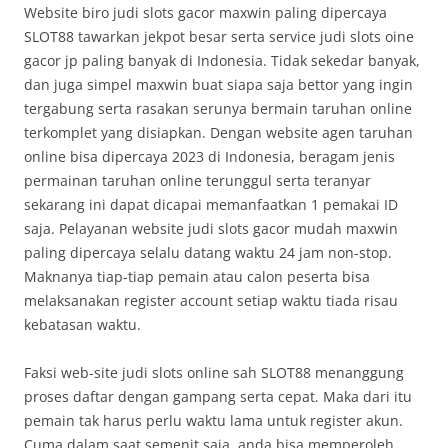
Website biro judi slots gacor maxwin paling dipercaya
SLOT88 tawarkan jekpot besar serta service judi slots oine
gacor jp paling banyak di Indonesia. Tidak sekedar banyak,
dan juga simpel maxwin buat siapa saja bettor yang ingin
tergabung serta rasakan serunya bermain taruhan online
terkomplet yang disiapkan. Dengan website agen taruhan
online bisa dipercaya 2023 di Indonesia, beragam jenis
permainan taruhan online terunggul serta teranyar
sekarang ini dapat dicapai memanfaatkan 1 pemakai ID
saja. Pelayanan website judi slots gacor mudah maxwin
paling dipercaya selalu datang waktu 24 jam non-stop.
Maknanya tiap-tiap pemain atau calon peserta bisa
melaksanakan register account setiap waktu tiada risau
kebatasan waktu.
Faksi web-site judi slots online sah SLOT88 menanggung
proses daftar dengan gampang serta cepat. Maka dari itu
pemain tak harus perlu waktu lama untuk register akun.
Cuma dalam saat semenit saja, anda bisa memperoleh