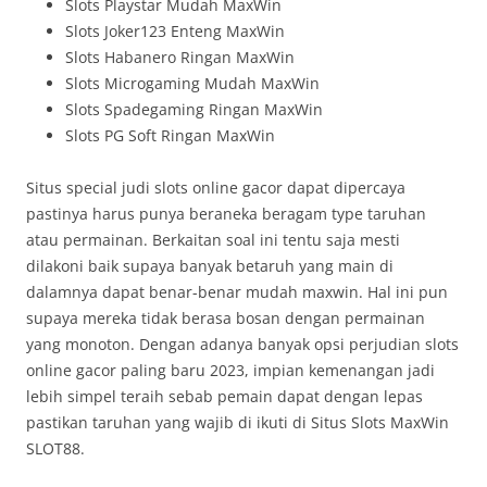
Slots Playstar Mudah MaxWin
Slots Joker123 Enteng MaxWin
Slots Habanero Ringan MaxWin
Slots Microgaming Mudah MaxWin
Slots Spadegaming Ringan MaxWin
Slots PG Soft Ringan MaxWin
Situs special judi slots online gacor dapat dipercaya
pastinya harus punya beraneka beragam type taruhan
atau permainan. Berkaitan soal ini tentu saja mesti
dilakoni baik supaya banyak betaruh yang main di
dalamnya dapat benar-benar mudah maxwin. Hal ini pun
supaya mereka tidak berasa bosan dengan permainan
yang monoton. Dengan adanya banyak opsi perjudian slots
online gacor paling baru 2023, impian kemenangan jadi
lebih simpel teraih sebab pemain dapat dengan lepas
pastikan taruhan yang wajib di ikuti di Situs Slots MaxWin
SLOT88.