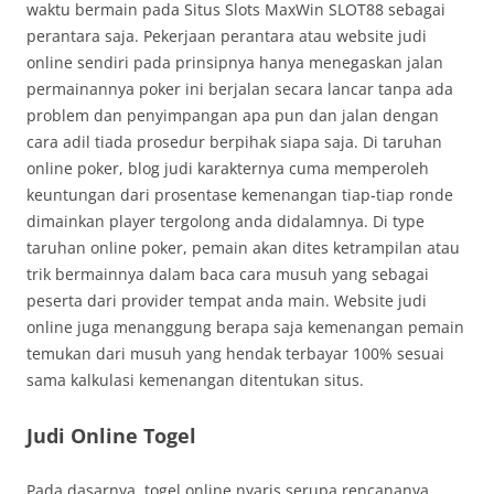
waktu bermain pada Situs Slots MaxWin SLOT88 sebagai
perantara saja. Pekerjaan perantara atau website judi
online sendiri pada prinsipnya hanya menegaskan jalan
permainannya poker ini berjalan secara lancar tanpa ada
problem dan penyimpangan apa pun dan jalan dengan
cara adil tiada prosedur berpihak siapa saja. Di taruhan
online poker, blog judi karakternya cuma memperoleh
keuntungan dari prosentase kemenangan tiap-tiap ronde
dimainkan player tergolong anda didalamnya. Di type
taruhan online poker, pemain akan dites ketrampilan atau
trik bermainnya dalam baca cara musuh yang sebagai
peserta dari provider tempat anda main. Website judi
online juga menanggung berapa saja kemenangan pemain
temukan dari musuh yang hendak terbayar 100% sesuai
sama kalkulasi kemenangan ditentukan situs.
Judi Online Togel
Pada dasarnya, togel online nyaris serupa rencananya