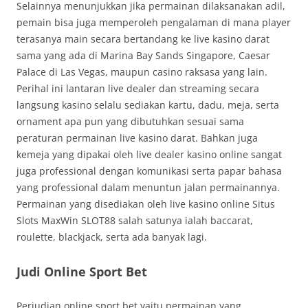
Selainnya menunjukkan jika permainan dilaksanakan adil,
pemain bisa juga memperoleh pengalaman di mana player
terasanya main secara bertandang ke live kasino darat
sama yang ada di Marina Bay Sands Singapore, Caesar
Palace di Las Vegas, maupun casino raksasa yang lain.
Perihal ini lantaran live dealer dan streaming secara
langsung kasino selalu sediakan kartu, dadu, meja, serta
ornament apa pun yang dibutuhkan sesuai sama
peraturan permainan live kasino darat. Bahkan juga
kemeja yang dipakai oleh live dealer kasino online sangat
juga professional dengan komunikasi serta papar bahasa
yang professional dalam menuntun jalan permainannya.
Permainan yang disediakan oleh live kasino online Situs
Slots MaxWin SLOT88 salah satunya ialah baccarat,
roulette, blackjack, serta ada banyak lagi.
Judi Online Sport Bet
Perjudian online sport bet yaitu permainan yang