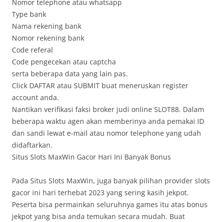
Nomor telephone atau whatsapp
Type bank
Nama rekening bank
Nomor rekening bank
Code referal
Code pengecekan atau captcha
serta beberapa data yang lain pas.
Click DAFTAR atau SUBMIT buat meneruskan register
account anda.
Nantikan verifikasi faksi broker judi online SLOT88. Dalam
beberapa waktu agen akan memberinya anda pemakai ID
dan sandi lewat e-mail atau nomor telephone yang udah
didaftarkan.
Situs Slots MaxWin Gacor Hari Ini Banyak Bonus
Pada Situs Slots MaxWin, juga banyak pilihan provider slots
gacor ini hari terhebat 2023 yang sering kasih jekpot.
Peserta bisa permainkan seluruhnya games itu atas bonus
jekpot yang bisa anda temukan secara mudah. Buat