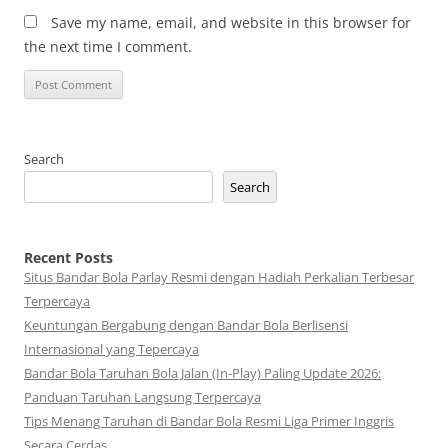
Save my name, email, and website in this browser for
the next time I comment.
Search
Search
Recent Posts
Situs Bandar Bola Parlay Resmi dengan Hadiah Perkalian Terbesar
Terpercaya
Keuntungan Bergabung dengan Bandar Bola Berlisensi
Internasional yang Tepercaya
Bandar Bola Taruhan Bola Jalan (In-Play) Paling Update 2026:
Panduan Taruhan Langsung Terpercaya
Tips Menang Taruhan di Bandar Bola Resmi Liga Primer Inggris
Secara Cerdas