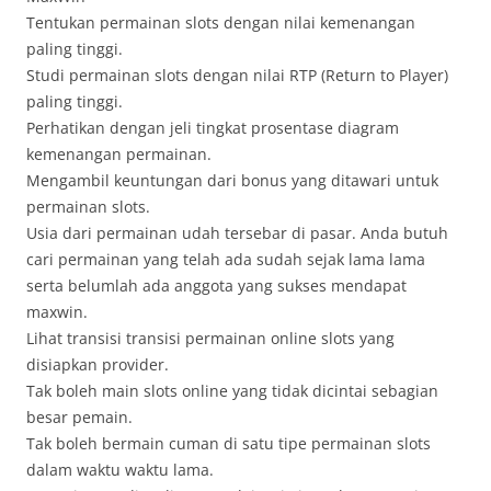
Tentukan permainan slots dengan nilai kemenangan
paling tinggi.
Studi permainan slots dengan nilai RTP (Return to Player)
paling tinggi.
Perhatikan dengan jeli tingkat prosentase diagram
kemenangan permainan.
Mengambil keuntungan dari bonus yang ditawari untuk
permainan slots.
Usia dari permainan udah tersebar di pasar. Anda butuh
cari permainan yang telah ada sudah sejak lama lama
serta belumlah ada anggota yang sukses mendapat
maxwin.
Lihat transisi transisi permainan online slots yang
disiapkan provider.
Tak boleh main slots online yang tidak dicintai sebagian
besar pemain.
Tak boleh bermain cuman di satu tipe permainan slots
dalam waktu waktu lama.