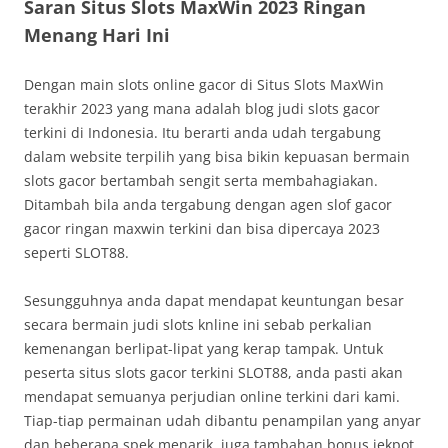
Saran Situs Slots MaxWin 2023 Ringan
Menang Hari Ini
Dengan main slots online gacor di Situs Slots MaxWin
terakhir 2023 yang mana adalah blog judi slots gacor
terkini di Indonesia. Itu berarti anda udah tergabung
dalam website terpilih yang bisa bikin kepuasan bermain
slots gacor bertambah sengit serta membahagiakan.
Ditambah bila anda tergabung dengan agen slof gacor
gacor ringan maxwin terkini dan bisa dipercaya 2023
seperti SLOT88.
Sesungguhnya anda dapat mendapat keuntungan besar
secara bermain judi slots knline ini sebab perkalian
kemenangan berlipat-lipat yang kerap tampak. Untuk
peserta situs slots gacor terkini SLOT88, anda pasti akan
mendapat semuanya perjudian online terkini dari kami.
Tiap-tiap permainan udah dibantu penampilan yang anyar
dan beberapa spek menarik, juga tambahan bonus jekpot