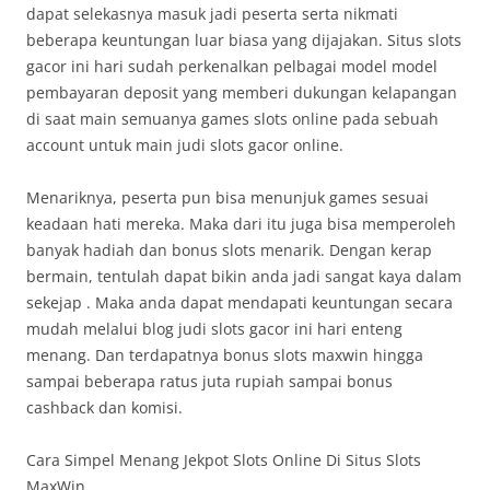
dapat selekasnya masuk jadi peserta serta nikmati
beberapa keuntungan luar biasa yang dijajakan. Situs slots
gacor ini hari sudah perkenalkan pelbagai model model
pembayaran deposit yang memberi dukungan kelapangan
di saat main semuanya games slots online pada sebuah
account untuk main judi slots gacor online.
Menariknya, peserta pun bisa menunjuk games sesuai
keadaan hati mereka. Maka dari itu juga bisa memperoleh
banyak hadiah dan bonus slots menarik. Dengan kerap
bermain, tentulah dapat bikin anda jadi sangat kaya dalam
sekejap . Maka anda dapat mendapati keuntungan secara
mudah melalui blog judi slots gacor ini hari enteng
menang. Dan terdapatnya bonus slots maxwin hingga
sampai beberapa ratus juta rupiah sampai bonus
cashback dan komisi.
Cara Simpel Menang Jekpot Slots Online Di Situs Slots
MaxWin