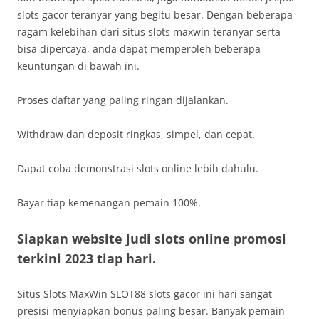
slots gacor teranyar yang begitu besar. Dengan beberapa
ragam kelebihan dari situs slots maxwin teranyar serta
bisa dipercaya, anda dapat memperoleh beberapa
keuntungan di bawah ini.
Proses daftar yang paling ringan dijalankan.
Withdraw dan deposit ringkas, simpel, dan cepat.
Dapat coba demonstrasi slots online lebih dahulu.
Bayar tiap kemenangan pemain 100%.
Siapkan website judi slots online promosi
terkini 2023 tiap hari.
Situs Slots MaxWin SLOT88 slots gacor ini hari sangat
presisi menyiapkan bonus paling besar. Banyak pemain