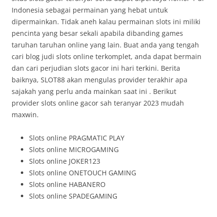
Indonesia sebagai permainan yang hebat untuk
dipermainkan. Tidak aneh kalau permainan slots ini miliki
pencinta yang besar sekali apabila dibanding games
taruhan taruhan online yang lain. Buat anda yang tengah
cari blog judi slots online terkomplet, anda dapat bermain
dan cari perjudian slots gacor ini hari terkini. Berita
baiknya, SLOT88 akan mengulas provider terakhir apa
sajakah yang perlu anda mainkan saat ini . Berikut
provider slots online gacor sah teranyar 2023 mudah
maxwin.
Slots online PRAGMATIC PLAY
Slots online MICROGAMING
Slots online JOKER123
Slots online ONETOUCH GAMING
Slots online HABANERO
Slots online SPADEGAMING