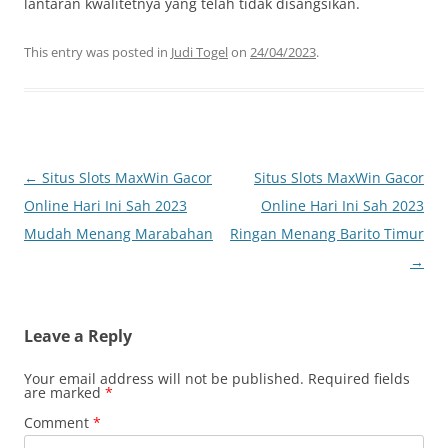
lantaran kwalitetnya yang telah tidak disangsikan.
This entry was posted in
Judi Togel
on
24/04/2023
.
Post
←
Situs Slots MaxWin Gacor
Situs Slots MaxWin Gacor
navigation
Online Hari Ini Sah 2023
Online Hari Ini Sah 2023
Mudah Menang Marabahan
Ringan Menang Barito Timur
→
Leave a Reply
Your email address will not be published.
Required fields
are marked
*
Comment
*