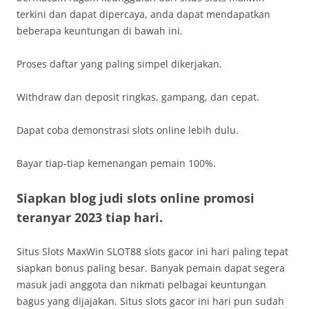
terkini dan dapat dipercaya, anda dapat mendapatkan
beberapa keuntungan di bawah ini.
Proses daftar yang paling simpel dikerjakan.
Withdraw dan deposit ringkas, gampang, dan cepat.
Dapat coba demonstrasi slots online lebih dulu.
Bayar tiap-tiap kemenangan pemain 100%.
Siapkan blog judi slots online promosi
teranyar 2023 tiap hari.
Situs Slots MaxWin SLOT88 slots gacor ini hari paling tepat
siapkan bonus paling besar. Banyak pemain dapat segera
masuk jadi anggota dan nikmati pelbagai keuntungan
bagus yang dijajakan. Situs slots gacor ini hari pun sudah