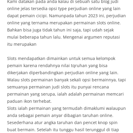
Kami datakan pada anda kalau di sebuah satu blog judi
online jelas tersedia opsi type perjudian online yang lain
dapat pemain cicipi. Namunpada tahun 2023 ini, perjudian
online yang ternama merupakan permainan slots online.
Bahkan bisa juga tidak tahun ini saja, tapi udah sejak
mulai beberapa tahun lalu. Mengenai argumen reputasi
itu merupakan
Slots mendapatkan dimainkan untuk semua kelompok
pemain karena rendahnya nilai tqruhan yang bisa
dikerjakan diperbandingkan perjudian online yang lain.
Walau slots permainan banyak sekali opsi bermainnya, tapi
semuanya permainan judi slots itu punyai rencana
permainan yang serupa, ialah adalah permainan memcari
paduan ikon terhebat.
Slots ialah permainan yang termudah dimaklumi walaupun
anda sebagai pemain anyar dibagian taruhan online.
Sesederhana atur angka taruhan dan pencet knop spin
buat bermain. Setelah itu tunggu hasil terunggul di tiap