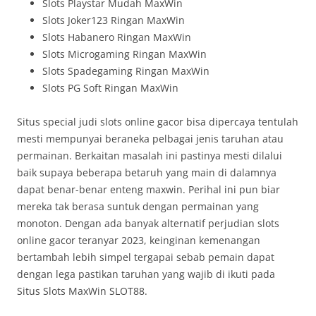
Slots Playstar Mudah MaxWin
Slots Joker123 Ringan MaxWin
Slots Habanero Ringan MaxWin
Slots Microgaming Ringan MaxWin
Slots Spadegaming Ringan MaxWin
Slots PG Soft Ringan MaxWin
Situs special judi slots online gacor bisa dipercaya tentulah
mesti mempunyai beraneka pelbagai jenis taruhan atau
permainan. Berkaitan masalah ini pastinya mesti dilalui
baik supaya beberapa betaruh yang main di dalamnya
dapat benar-benar enteng maxwin. Perihal ini pun biar
mereka tak berasa suntuk dengan permainan yang
monoton. Dengan ada banyak alternatif perjudian slots
online gacor teranyar 2023, keinginan kemenangan
bertambah lebih simpel tergapai sebab pemain dapat
dengan lega pastikan taruhan yang wajib di ikuti pada
Situs Slots MaxWin SLOT88.