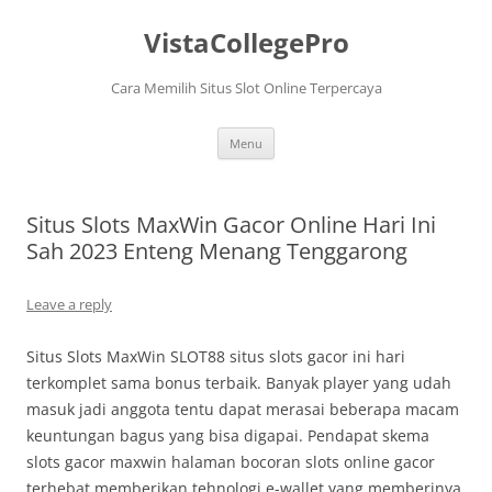
VistaCollegePro
Cara Memilih Situs Slot Online Terpercaya
Skip
Menu
to
content
Situs Slots MaxWin Gacor Online Hari Ini
Sah 2023 Enteng Menang Tenggarong
Leave a reply
Situs Slots MaxWin SLOT88 situs slots gacor ini hari
terkomplet sama bonus terbaik. Banyak player yang udah
masuk jadi anggota tentu dapat merasai beberapa macam
keuntungan bagus yang bisa digapai. Pendapat skema
slots gacor maxwin halaman bocoran slots online gacor
terhebat memberikan tehnologi e-wallet yang memberinya