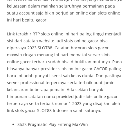
keluasaan dalam mainkan seluruhnya permainan pada
suatu account saja bikin perjudian online dan slots online
ini hari begitu gacor.
Link terakhir RTP slots online ini hari paling tinggi menjadi
sisi dari catatan website judi slots online gacor bisa
dipercaya 2023 SLOT88. Catatan bocoran slots gacor
maxwin ringan menang ini hari memakai server slots
online gacor terbaru sudah bisa dibuktikan mutunya. Pada
biasanya banyak provider slots online gacor GACOR paling
baru ini udah punyai lisensi sah kelas dunia. Dan pastinya
server professional terpercaya serta terbaik buat jamin
kelancaran beberapa pemain. Ada sekian banyak
himpunan catatan nama provided judi slots online gacor
terpercaya serta terbaik nomor 1 2023 yang disajikan oleh
link slots gacor SLOT88 Indonesia salah satunya:
Slots Pragmatic Play Enteng MaxWin