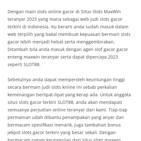
Dengan main slots online gacor di Situs Slots MaxWin
teranyar 2023 yang mana sebagai web judi slots gacor
terkini di Indonesia. Itu berarti anda sudah masuk dalam
web terpilih yang bakal membuat kepuasan bermain slots
gacor lebih menjadi hebat serta menggembirakan.
Ditambah bila anda masuk dengan agen slof gacor gacor
enteng maxwin teranyar serta dapat dipercaya 2023
seperti SLOT88.
Sebetulnya anda dapat memperoleh keuntungan tinggi
secara bermain judi slots knline ini sebab perkalian
kemenangan berlipat-lipat yang kerap ada. Untuk anggota
situs slots gacor terkini SLOT88, anda akan mendapati
semuanya perjudian online teranyar dari kami. Tiap-tiap
permainan udah dibantu penampakan yang anyar dan
bermacam spesifikasi menarik, juga tambahan bonus
jekpot slots gacor terkini yang besar sekali. Dengan
bermacam ragam keunggulan dari situs slots maxwin