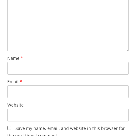
Name
*
Email
*
Website
Save my name, email, and website in this browser for
the next time I comment.