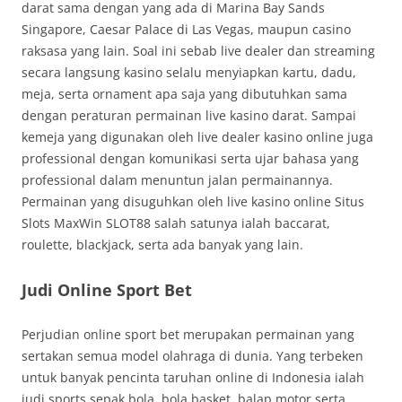
darat sama dengan yang ada di Marina Bay Sands
Singapore, Caesar Palace di Las Vegas, maupun casino
raksasa yang lain. Soal ini sebab live dealer dan streaming
secara langsung kasino selalu menyiapkan kartu, dadu,
meja, serta ornament apa saja yang dibutuhkan sama
dengan peraturan permainan live kasino darat. Sampai
kemeja yang digunakan oleh live dealer kasino online juga
professional dengan komunikasi serta ujar bahasa yang
professional dalam menuntun jalan permainannya.
Permainan yang disuguhkan oleh live kasino online Situs
Slots MaxWin SLOT88 salah satunya ialah baccarat,
roulette, blackjack, serta ada banyak yang lain.
Judi Online Sport Bet
Perjudian online sport bet merupakan permainan yang
sertakan semua model olahraga di dunia. Yang terbeken
untuk banyak pencinta taruhan online di Indonesia ialah
judi sports sepak bola, bola basket, balap motor serta