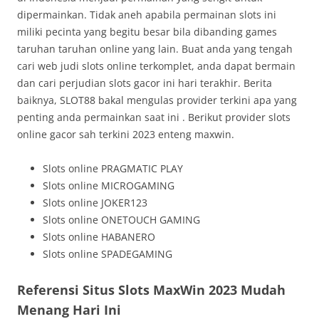
dipermainkan. Tidak aneh apabila permainan slots ini
miliki pecinta yang begitu besar bila dibanding games
taruhan taruhan online yang lain. Buat anda yang tengah
cari web judi slots online terkomplet, anda dapat bermain
dan cari perjudian slots gacor ini hari terakhir. Berita
baiknya, SLOT88 bakal mengulas provider terkini apa yang
penting anda permainkan saat ini . Berikut provider slots
online gacor sah terkini 2023 enteng maxwin.
Slots online PRAGMATIC PLAY
Slots online MICROGAMING
Slots online JOKER123
Slots online ONETOUCH GAMING
Slots online HABANERO
Slots online SPADEGAMING
Referensi Situs Slots MaxWin 2023 Mudah
Menang Hari Ini