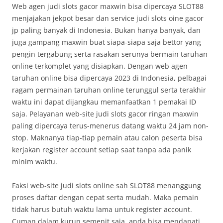
Web agen judi slots gacor maxwin bisa dipercaya SLOT88
menjajakan jekpot besar dan service judi slots oine gacor
jp paling banyak di Indonesia. Bukan hanya banyak, dan
juga gampang maxwin buat siapa-siapa saja bettor yang
pengin tergabung serta rasakan serunya bermain taruhan
online terkomplet yang disiapkan. Dengan web agen
taruhan online bisa dipercaya 2023 di Indonesia, pelbagai
ragam permainan taruhan online terunggul serta terakhir
waktu ini dapat dijangkau memanfaatkan 1 pemakai ID
saja. Pelayanan web-site judi slots gacor ringan maxwin
paling dipercaya terus-menerus datang waktu 24 jam non-
stop. Maknanya tiap-tiap pemain atau calon peserta bisa
kerjakan register account setiap saat tanpa ada panik
minim waktu.
Faksi web-site judi slots online sah SLOT88 menanggung
proses daftar dengan cepat serta mudah. Maka pemain
tidak harus butuh waktu lama untuk register account.
Cuman dalam kurun semenit saja, anda bisa mendapati