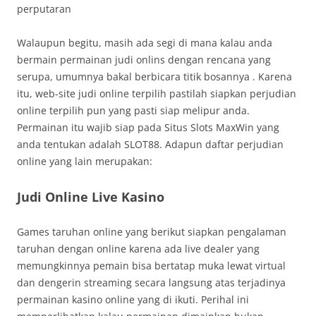
perputaran
Walaupun begitu, masih ada segi di mana kalau anda
bermain permainan judi onlins dengan rencana yang
serupa, umumnya bakal berbicara titik bosannya . Karena
itu, web-site judi online terpilih pastilah siapkan perjudian
online terpilih pun yang pasti siap melipur anda.
Permainan itu wajib siap pada Situs Slots MaxWin yang
anda tentukan adalah SLOT88. Adapun daftar perjudian
online yang lain merupakan:
Judi Online Live Kasino
Games taruhan online yang berikut siapkan pengalaman
taruhan dengan online karena ada live dealer yang
memungkinnya pemain bisa bertatap muka lewat virtual
dan dengerin streaming secara langsung atas terjadinya
permainan kasino online yang di ikuti. Perihal ini