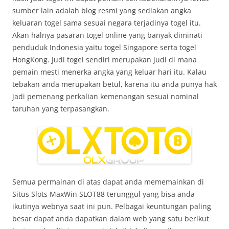
sumber lain adalah blog resmi yang sediakan angka
keluaran togel sama sesuai negara terjadinya togel itu.
Akan halnya pasaran togel online yang banyak diminati
penduduk Indonesia yaitu togel Singapore serta togel
HongKong. Judi togel sendiri merupakan judi di mana
pemain mesti menerka angka yang keluar hari itu. Kalau
tebakan anda merupakan betul, karena itu anda punya hak
jadi pemenang perkalian kemenangan sesuai nominal
taruhan yang terpasangkan.
Semua permainan di atas dapat anda mememainkan di
Situs Slots MaxWin SLOT88 terunggul yang bisa anda
ikutinya webnya saat ini pun. Pelbagai keuntungan paling
besar dapat anda dapatkan dalam web yang satu berikut