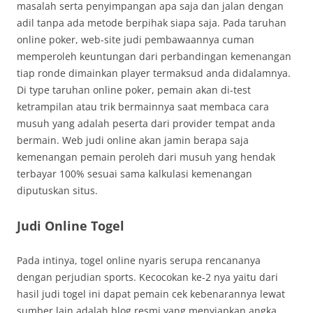
masalah serta penyimpangan apa saja dan jalan dengan
adil tanpa ada metode berpihak siapa saja. Pada taruhan
online poker, web-site judi pembawaannya cuman
memperoleh keuntungan dari perbandingan kemenangan
tiap ronde dimainkan player termaksud anda didalamnya.
Di type taruhan online poker, pemain akan di-test
ketrampilan atau trik bermainnya saat membaca cara
musuh yang adalah peserta dari provider tempat anda
bermain. Web judi online akan jamin berapa saja
kemenangan pemain peroleh dari musuh yang hendak
terbayar 100% sesuai sama kalkulasi kemenangan
diputuskan situs.
Judi Online Togel
Pada intinya, togel online nyaris serupa rencananya
dengan perjudian sports. Kecocokan ke-2 nya yaitu dari
hasil judi togel ini dapat pemain cek kebenarannya lewat
sumber lain adalah blog resmi yang menyiapkan angka