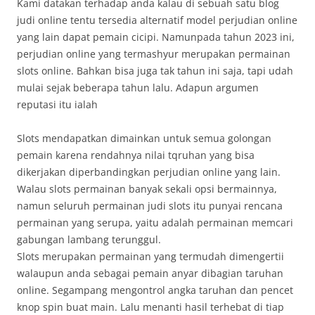
Kami datakan terhadap anda kalau di sebuah satu blog
judi online tentu tersedia alternatif model perjudian online
yang lain dapat pemain cicipi. Namunpada tahun 2023 ini,
perjudian online yang termashyur merupakan permainan
slots online. Bahkan bisa juga tak tahun ini saja, tapi udah
mulai sejak beberapa tahun lalu. Adapun argumen
reputasi itu ialah
Slots mendapatkan dimainkan untuk semua golongan
pemain karena rendahnya nilai tqruhan yang bisa
dikerjakan diperbandingkan perjudian online yang lain.
Walau slots permainan banyak sekali opsi bermainnya,
namun seluruh permainan judi slots itu punyai rencana
permainan yang serupa, yaitu adalah permainan memcari
gabungan lambang terunggul.
Slots merupakan permainan yang termudah dimengertii
walaupun anda sebagai pemain anyar dibagian taruhan
online. Segampang mengontrol angka taruhan dan pencet
knop spin buat main. Lalu menanti hasil terhebat di tiap