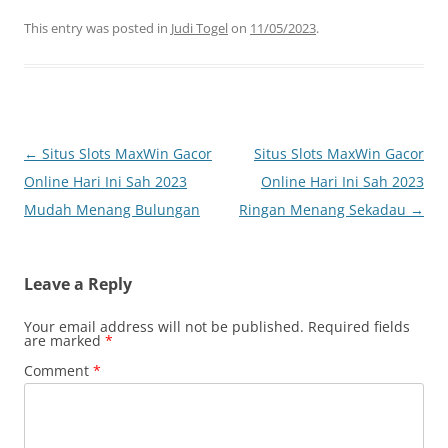
This entry was posted in
Judi Togel
on
11/05/2023
.
Post
←
Situs Slots MaxWin Gacor
Situs Slots MaxWin Gacor
navigation
Online Hari Ini Sah 2023
Online Hari Ini Sah 2023
Mudah Menang Bulungan
Ringan Menang Sekadau
→
Leave a Reply
Your email address will not be published.
Required fields
are marked
*
Comment
*