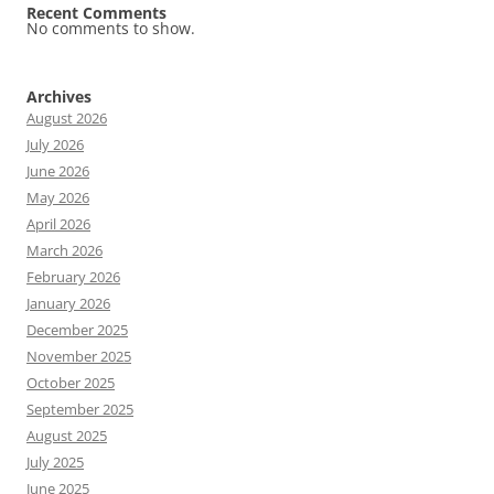
Recent Comments
No comments to show.
Archives
August 2026
July 2026
June 2026
May 2026
April 2026
March 2026
February 2026
January 2026
December 2025
November 2025
October 2025
September 2025
August 2025
July 2025
June 2025