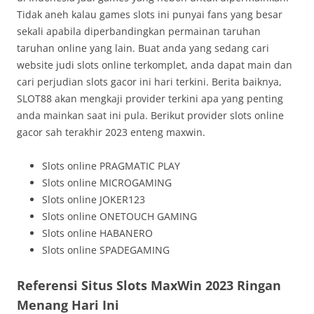
Tidak aneh kalau games slots ini punyai fans yang besar
sekali apabila diperbandingkan permainan taruhan
taruhan online yang lain. Buat anda yang sedang cari
website judi slots online terkomplet, anda dapat main dan
cari perjudian slots gacor ini hari terkini. Berita baiknya,
SLOT88 akan mengkaji provider terkini apa yang penting
anda mainkan saat ini pula. Berikut provider slots online
gacor sah terakhir 2023 enteng maxwin.
Slots online PRAGMATIC PLAY
Slots online MICROGAMING
Slots online JOKER123
Slots online ONETOUCH GAMING
Slots online HABANERO
Slots online SPADEGAMING
Referensi Situs Slots MaxWin 2023 Ringan
Menang Hari Ini