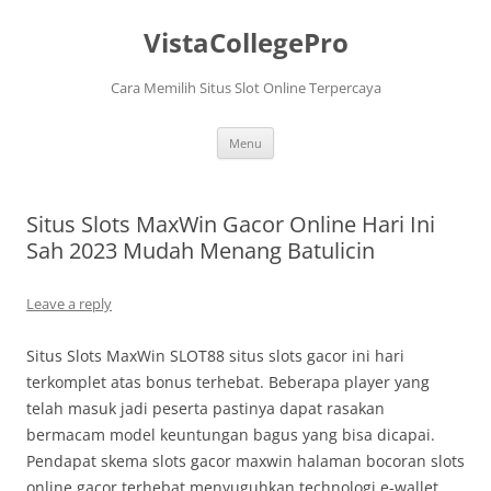
VistaCollegePro
Cara Memilih Situs Slot Online Terpercaya
Skip
Menu
to
content
Situs Slots MaxWin Gacor Online Hari Ini
Sah 2023 Mudah Menang Batulicin
Leave a reply
Situs Slots MaxWin SLOT88 situs slots gacor ini hari
terkomplet atas bonus terhebat. Beberapa player yang
telah masuk jadi peserta pastinya dapat rasakan
bermacam model keuntungan bagus yang bisa dicapai.
Pendapat skema slots gacor maxwin halaman bocoran slots
online gacor terhebat menyuguhkan technologi e-wallet