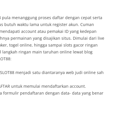
T88 pula menanggung proses daftar dengan cepat serta
us butuh waktu lama untuk register akun. Cuman
 mendapati account atau pemakai ID yang kedepan
ya permainan yang disajikan situs. Dimulai dari live
oker, togel online, hingga sampai slots gacor ringan
ial langkah ringan main taruhan online lewat blog
LOT88:
e SLOT88 menjadi satu diantaranya web judi online sah
AFTAR untuk memulai mendaftarkan account.
a formulir pendaftaran dengan data- data yang benar