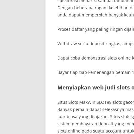
spesifikasi menarik, sampai tambahan 
Dengan beberapa ragam kelebihan dari
anda dapat memperoleh banyak keunt
Proses daftar yang paling ringan dija
Withdraw serta deposit ringkas, simpe
Dapat coba demonstrasi slots online l
Bayar tiap-tiap kemenangan pemain 
Menyiapkan web judi slots on
Situs Slots MaxWin SLOT88 slots gacor
Banyak pemain dapat selekasnya mas
luar biasa yang dijajakan. Situs slo
sistem pembayaran deposit yang mem
slots online pada suatu account untuk 