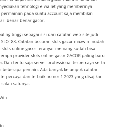
enyediakan tehnologi e-wallet yang memberinya
 permainan pada suatu account saja membikin
hari benar-benar gacor.
paling tinggi sebagai sisi dari catatan web-site judi
23 SLOT88. Catatan bocoran slots gacor maxwin mudah
 slots online gacor teranyar memang sudah bisa
erapa provider slots online gacor GACOR paling baru
a. Dan tentu saja server professional terpercaya serta
n beberapa pemain. Ada banyak kelompok catatan
 terpercaya dan terbaik nomor 1 2023 yang disajikan
a salah satunya:
xWin
in