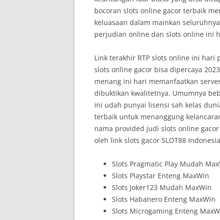
bocoran slots online gacor terbaik m
keluasaan dalam mainkan seluruhnya
perjudian online dan slots online ini 
Link terakhir RTP slots online ini hari 
slots online gacor bisa dipercaya 20
menang ini hari memanfaatkan server
dibuktikan kwalitetnya. Umumnya beb
ini udah punyai lisensi sah kelas duni
terbaik untuk menanggung kelancara
nama provided judi slots online gacor
oleh link slots gacor SLOT88 Indonesi
Slots Pragmatic Play Mudah Ma
Slots Playstar Enteng MaxWin
Slots Joker123 Mudah MaxWin
Slots Habanero Enteng MaxWin
Slots Microgaming Enteng MaxW