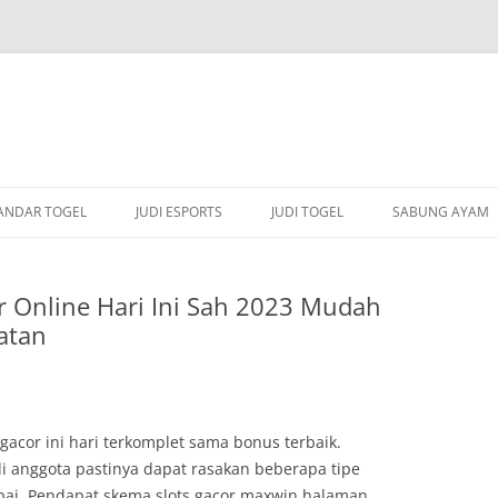
Skip
to
ANDAR TOGEL
JUDI ESPORTS
JUDI TOGEL
SABUNG AYAM
content
r Online Hari Ini Sah 2023 Mudah
atan
 gacor ini hari terkomplet sama bonus terbaik.
i anggota pastinya dapat rasakan beberapa tipe
apai. Pendapat skema slots gacor maxwin halaman