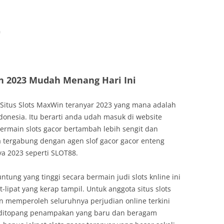
G
in 2023 Mudah Menang Hari Ini
 Situs Slots MaxWin teranyar 2023 yang mana adalah
Indonesia. Itu berarti anda udah masuk di website
ermain slots gacor bertambah lebih sengit dan
tergabung dengan agen slof gacor gacor enteng
ya 2023 seperti SLOT88.
ung yang tinggi secara bermain judi slots knline ini
lipat yang kerap tampil. Untuk anggota situs slots
an memperoleh seluruhnya perjudian online terkini
h ditopang penampakan yang baru dan beragam