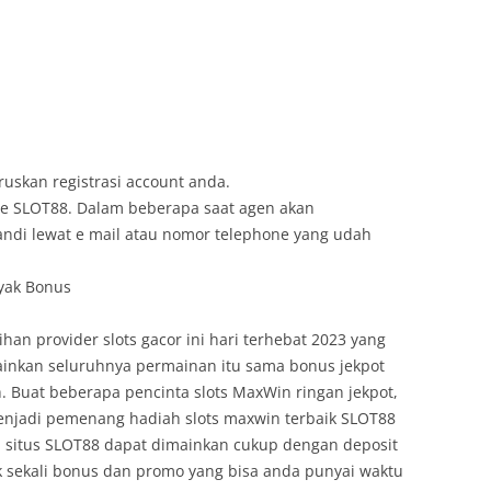
uskan registrasi account anda.
line SLOT88. Dalam beberapa saat agen akan
ndi lewat e mail atau nomor telephone yang udah
nyak Bonus
ihan provider slots gacor ini hari terhebat 2023 yang
mainkan seluruhnya permainan itu sama bonus jekpot
. Buat beberapa pencinta slots MaxWin ringan jekpot,
menjadi pemenang hadiah slots maxwin terbaik SLOT88
ran situs SLOT88 dapat dimainkan cukup dengan deposit
ak sekali bonus dan promo yang bisa anda punyai waktu