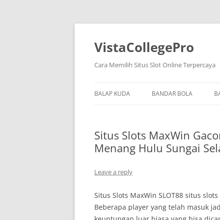
VistaCollegePro
Cara Memilih Situs Slot Online Terpercaya
BALAP KUDA
BANDAR BOLA
B
Situs Slots MaxWin Gaco
Menang Hulu Sungai Sel
Leave a reply
Situs Slots MaxWin SLOT88 situs slots
Beberapa player yang telah masuk jad
keuntungan luar biasa yang bisa dic