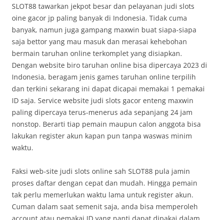
SLOT88 tawarkan jekpot besar dan pelayanan judi slots
oine gacor jp paling banyak di Indonesia. Tidak cuma
banyak, namun juga gampang maxwin buat siapa-siapa
saja bettor yang mau masuk dan merasai kehebohan
bermain taruhan online terkomplet yang disiapkan.
Dengan website biro taruhan online bisa dipercaya 2023 di
Indonesia, beragam jenis games taruhan online terpilih
dan terkini sekarang ini dapat dicapai memakai 1 pemakai
ID saja. Service website judi slots gacor enteng maxwin
paling dipercaya terus-menerus ada sepanjang 24 jam
nonstop. Berarti tiap pemain maupun calon anggota bisa
lakukan register akun kapan pun tanpa waswas minim
waktu.
Faksi web-site judi slots online sah SLOT88 pula jamin
proses daftar dengan cepat dan mudah. Hingga pemain
tak perlu memerlukan waktu lama untuk register akun.
Cuman dalam saat semenit saja, anda bisa memperoleh
account atau pemakai ID yang nanti dapat dipakai dalam