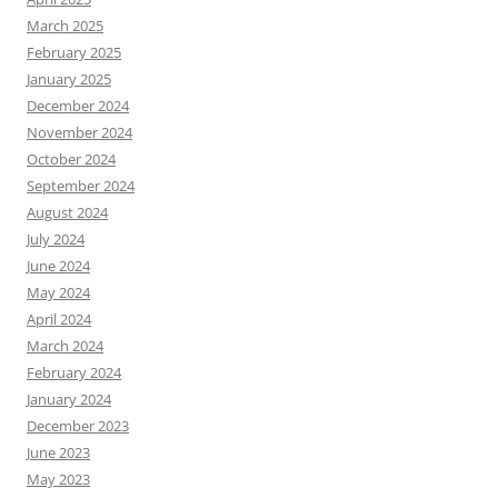
March 2025
February 2025
January 2025
December 2024
November 2024
October 2024
September 2024
August 2024
July 2024
June 2024
May 2024
April 2024
March 2024
February 2024
January 2024
December 2023
June 2023
May 2023