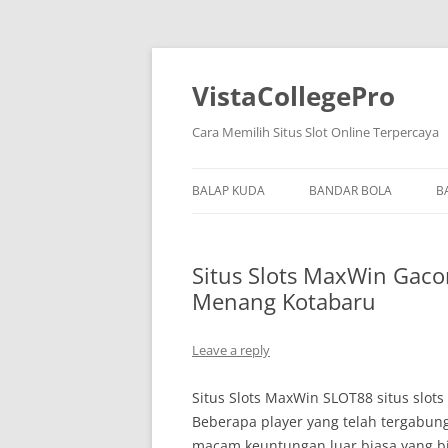
VistaCollegePro
Cara Memilih Situs Slot Online Terpercaya
BALAP KUDA
BANDAR BOLA
B
Situs Slots MaxWin Gaco
Menang Kotabaru
Leave a reply
Situs Slots MaxWin SLOT88 situs slots 
Beberapa player yang telah tergabun
macam keuntungan luar biasa yang bi