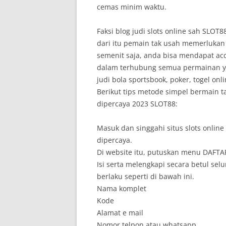
cemas minim waktu.
Faksi blog judi slots online sah SLO
dari itu pemain tak usah memerlukan
semenit saja, anda bisa mendapat ac
dalam terhubung semua permainan yang
judi bola sportsbook, poker, togel onli
Berikut tips metode simpel bermain t
dipercaya 2023 SLOT88:
Masuk dan singgahi situs slots online
dipercaya.
Di website itu, putuskan menu DAFT
Isi serta melengkapi secara betul se
berlaku seperti di bawah ini.
Nama komplet
Kode
Alamat e mail
Nomor telpon atau whatsapp