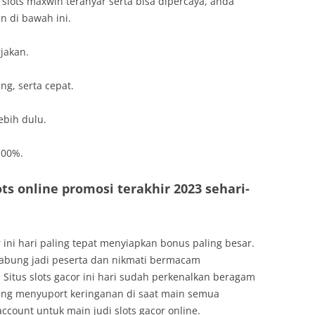
 slots maxwin teranyar serta bisa dipercaya, anda
 di bawah ini.
rjakan.
ng, serta cepat.
ebih dulu.
100%.
ts online promosi terakhir 2023 sehari-
 ini hari paling tepat menyiapkan bonus paling besar.
abung jadi peserta dan nikmati bermacam
 Situs slots gacor ini hari sudah perkenalkan beragam
ng menyuport keringanan di saat main semua
ccount untuk main judi slots gacor online.