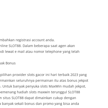
mbahkan registrasi account anda.
 online SLOT88. Dalam beberapa saat agen akan
i lewat e mail atau nomor telephone yang telah
nyak Bonus
ilihan provider slots gacor ini hari terbaik 2023 yang
permainkan seluruhnya permainan itu atas bonus jekpot
. Untuk banyak penyuka slots MaxWin mudah jekpot,
 pemenang hadiah slots maxwin terunggul SLOT88
an situs SLOT88 dapat dimainkan cukup dengan
Ada banyak sekali bonus dan promo yang bisa anda