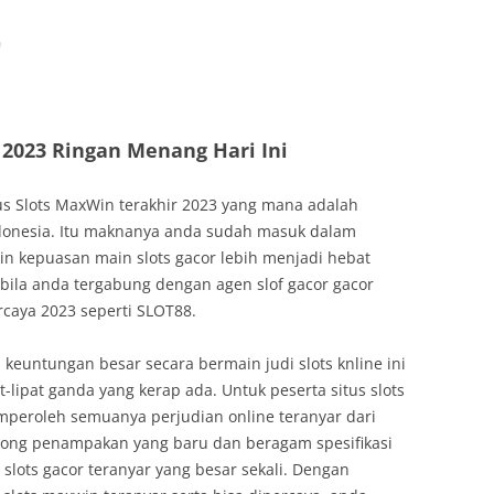
G
 2023 Ringan Menang Hari Ini
tus Slots MaxWin terakhir 2023 yang mana adalah
 Indonesia. Itu maknanya anda sudah masuk dalam
in kepuasan main slots gacor lebih menjadi hebat
bila anda tergabung dengan agen slof gacor gacor
rcaya 2023 seperti SLOT88.
euntungan besar secara bermain judi slots knline ini
-lipat ganda yang kerap ada. Untuk peserta situs slots
mperoleh semuanya perjudian online teranyar dari
kong penampakan yang baru dan beragam spesifikasi
slots gacor teranyar yang besar sekali. Dengan