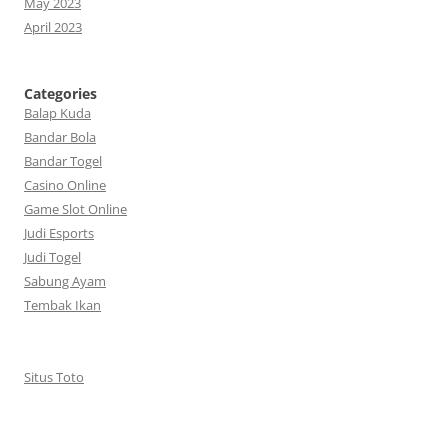
May 2023
April 2023
Categories
Balap Kuda
Bandar Bola
Bandar Togel
Casino Online
Game Slot Online
Judi Esports
Judi Togel
Sabung Ayam
Tembak Ikan
Situs Toto