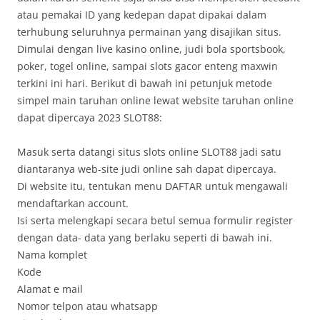
atau pemakai ID yang kedepan dapat dipakai dalam
terhubung seluruhnya permainan yang disajikan situs.
Dimulai dengan live kasino online, judi bola sportsbook,
poker, togel online, sampai slots gacor enteng maxwin
terkini ini hari. Berikut di bawah ini petunjuk metode
simpel main taruhan online lewat website taruhan online
dapat dipercaya 2023 SLOT88:
Masuk serta datangi situs slots online SLOT88 jadi satu
diantaranya web-site judi online sah dapat dipercaya.
Di website itu, tentukan menu DAFTAR untuk mengawali
mendaftarkan account.
Isi serta melengkapi secara betul semua formulir register
dengan data- data yang berlaku seperti di bawah ini.
Nama komplet
Kode
Alamat e mail
Nomor telpon atau whatsapp