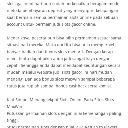
slots gacor ini hari pun sudah perkenalkan beragam model
metoda pembayaran deposit yang menyuport kelapangan
saat bermain semua permainan slots online pada sebuah
account untuk bermain judi slots gacor online.
Menariknya, peserta pun bisa pilih permainan sesuai sama
situasi hati mereka. Maka dari itu bisa pula memperoleh
banyak hadiah dan bonus slots menarik. Dengan kerap
main, tentu dapat bikin anda jadi sangat kaya dengan
cepat . Sehingga anda dapat mendapat keuntungan secara
mudah melalui website judi slots gacor ini hari mudah
menang. Dan ada bonus slots maxwin sampai beberapa
ratus juta rupiah sampai bonus cashback serta komisi.
Kiat Simpel Menang Jekpot Slots Online Pada Situs Slots
MaxWin
Putuskan permainan slots dengan nilai kemenangan paling
tinggi.
Studi permainan slots dengan nilai RTP (Return to Player)