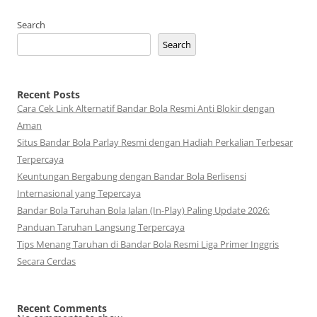
Search
Search
Recent Posts
Cara Cek Link Alternatif Bandar Bola Resmi Anti Blokir dengan
Aman
Situs Bandar Bola Parlay Resmi dengan Hadiah Perkalian Terbesar
Terpercaya
Keuntungan Bergabung dengan Bandar Bola Berlisensi
Internasional yang Tepercaya
Bandar Bola Taruhan Bola Jalan (In-Play) Paling Update 2026:
Panduan Taruhan Langsung Terpercaya
Tips Menang Taruhan di Bandar Bola Resmi Liga Primer Inggris
Secara Cerdas
Recent Comments