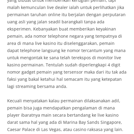
yang dibuat untuk memberikan kerugian pemain, tapi
malah kemunculan live dealer ialah untuk perlihatkan jika
permainan taruhan online itu berjalan dengan perputaran
uang asli yang jalan seadil barangkali tanpa ada
eksperimen. Kebanyakan buat memberikan keyakinan
pemain, ada nomor telephone negara yang tempatnya di
area di mana live kasino itu diselenggarakan, pemain
dapat telephone langsung ke nomor tercantum yang mana
untuk mengontak ke sana telah terekspos di monitor live
kasino permainan. Tentulah sudah diperlengkapi 4 digit
nomor gadget pemain yang tersensor maka dari itu tak ada
faksi yang bakal ketahui hal semacam itu yang ketepatan
lagi streaming bersama anda.
Kecuali menyatakan kalau permainan dilaksanakan adil,
pemain bisa juga mendapatkan pengalaman di mana
player ibaratnya main secara bertandang ke live kasino
darat sama hal yang ada di Marina Bay Sands Singapore,
Caesar Palace di Las Vegas, atau casino raksasa yang lain.