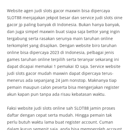
Website agen judi slots gacor maxwin bisa dipercaya
SLOT88 menjajakan jekpot besar dan service judi slots oine
gacor jp paling banyak di Indonesia. Bukan hanya banyak,
dan juga simpel maxwin buat siapa saja bettor yang ingin
tergabung serta rasakan serunya main taruhan online
terkomplet yang disajikan. Dengan website biro taruhan
online bisa dipercaya 2023 di Indonesia, pelbagai jenis
games taruhan online terpilih serta teranyar sekarang ini
dapat dicapai memakai 1 pemakai ID saja. Service website
judi slots gacor mudah maxwin dapat dipercaya terus-
menerus ada sepanjang 24 jam nonstop. Maknanya tiap
pemain maupun calon peserta bisa mengerjakan register
akun kapan pun tanpa ada risau kebatasan waktu.
Faksi website judi slots online sah SLOT88 jamin proses
daftar dengan cepat serta mudah. Hingga pemain tak
perlu butuh waktu lama buat register account. Cuman
dalam kurun semenit saja, anda bisa memperoleh account