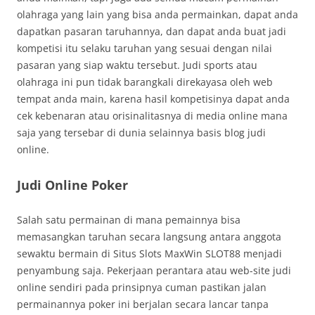
olahraga yang lain yang bisa anda permainkan, dapat anda
dapatkan pasaran taruhannya, dan dapat anda buat jadi
kompetisi itu selaku taruhan yang sesuai dengan nilai
pasaran yang siap waktu tersebut. Judi sports atau
olahraga ini pun tidak barangkali direkayasa oleh web
tempat anda main, karena hasil kompetisinya dapat anda
cek kebenaran atau orisinalitasnya di media online mana
saja yang tersebar di dunia selainnya basis blog judi
online.
Judi Online Poker
Salah satu permainan di mana pemainnya bisa
memasangkan taruhan secara langsung antara anggota
sewaktu bermain di Situs Slots MaxWin SLOT88 menjadi
penyambung saja. Pekerjaan perantara atau web-site judi
online sendiri pada prinsipnya cuman pastikan jalan
permainannya poker ini berjalan secara lancar tanpa