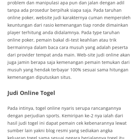
problem dan manipulasi apa pun dan jalan dengan adil
tanpa ada prosedur berpihak siapa saja. Pada taruhan
online poker, website judi karakternya cuman memperoleh
keuntungan dari rasio kemenangan tiap ronde dimainkan
player terhitung anda didalamnya. Pada type taruhan
online poker, pemain bakal di-test keahlian atau trik
bermainnya dalam baca cara musuh yang adalah peserta
dari provider tempat anda main. Web-site judi online akan
juga jamin berapa saja kemenangan pemain temukan dari
musuh yang hendak terbayar 100% sesuai sama hitungan
kemenangan diputuskan situs.
Judi Online Togel
Pada intinya, togel online nyaris serupa rancangannya
dengan perjudian sports. Kemiripan ke-2 nya ialah dari
hasil judi togel ini dapat pemain cek kebenarannya lewat
sumber lain yakni blog resmi yang sediakan angka
keluaran togel sama sesuai negara berjalannya togel itu.