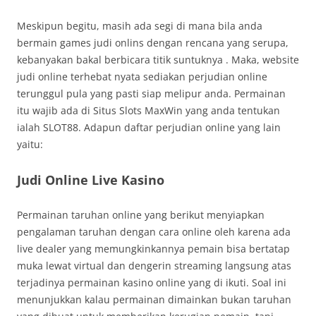
Meskipun begitu, masih ada segi di mana bila anda
bermain games judi onlins dengan rencana yang serupa,
kebanyakan bakal berbicara titik suntuknya . Maka, website
judi online terhebat nyata sediakan perjudian online
terunggul pula yang pasti siap melipur anda. Permainan
itu wajib ada di Situs Slots MaxWin yang anda tentukan
ialah SLOT88. Adapun daftar perjudian online yang lain
yaitu:
Judi Online Live Kasino
Permainan taruhan online yang berikut menyiapkan
pengalaman taruhan dengan cara online oleh karena ada
live dealer yang memungkinkannya pemain bisa bertatap
muka lewat virtual dan dengerin streaming langsung atas
terjadinya permainan kasino online yang di ikuti. Soal ini
menunjukkan kalau permainan dimainkan bukan taruhan