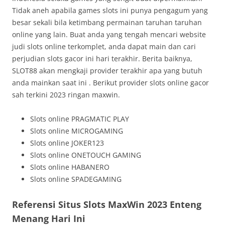
Tidak aneh apabila games slots ini punya pengagum yang
besar sekali bila ketimbang permainan taruhan taruhan
online yang lain. Buat anda yang tengah mencari website
judi slots online terkomplet, anda dapat main dan cari
perjudian slots gacor ini hari terakhir. Berita baiknya,
SLOT88 akan mengkaji provider terakhir apa yang butuh
anda mainkan saat ini . Berikut provider slots online gacor
sah terkini 2023 ringan maxwin.
Slots online PRAGMATIC PLAY
Slots online MICROGAMING
Slots online JOKER123
Slots online ONETOUCH GAMING
Slots online HABANERO
Slots online SPADEGAMING
Referensi Situs Slots MaxWin 2023 Enteng
Menang Hari Ini