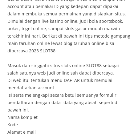
account atau pemakai ID yang kedepan dapat dipakai
dalam membuka semua permainan yang disiapkan situs.
Dimulai dengan live kasino online, judi bola sportsbook,
poker, togel online, sampai slots gacor mudah maxwin
terakhir ini hari. Berikut di bawah ini tips metode gampang
main taruhan online lewat blog taruhan online bisa
dipercaya 2023 SLOT88:
Masuk dan singgahi situs slots online SLOT88 sebagai
salah satunya web judi online sah dapat dipercaya.
Di web itu, tentukan menu DAFTAR untuk memulai
mendaftarkan account.
Isi serta melengkapi secara betul semuanya formulir
pendaftaran dengan data- data yang absah seperti di
bawah ini.
Nama komplet
Kode
Alamat e mail