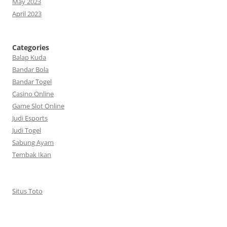
May 2023
April 2023
Categories
Balap Kuda
Bandar Bola
Bandar Togel
Casino Online
Game Slot Online
Judi Esports
Judi Togel
Sabung Ayam
Tembak Ikan
Situs Toto