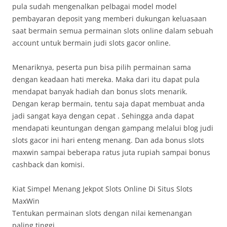
pula sudah mengenalkan pelbagai model model
pembayaran deposit yang memberi dukungan keluasaan
saat bermain semua permainan slots online dalam sebuah
account untuk bermain judi slots gacor online.
Menariknya, peserta pun bisa pilih permainan sama
dengan keadaan hati mereka. Maka dari itu dapat pula
mendapat banyak hadiah dan bonus slots menarik.
Dengan kerap bermain, tentu saja dapat membuat anda
jadi sangat kaya dengan cepat . Sehingga anda dapat
mendapati keuntungan dengan gampang melalui blog judi
slots gacor ini hari enteng menang. Dan ada bonus slots
maxwin sampai beberapa ratus juta rupiah sampai bonus
cashback dan komisi.
Kiat Simpel Menang Jekpot Slots Online Di Situs Slots
MaxWin
Tentukan permainan slots dengan nilai kemenangan
paling tinggi.