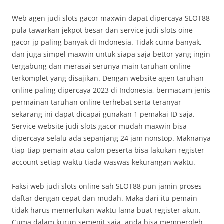
Web agen judi slots gacor maxwin dapat dipercaya SLOT88
pula tawarkan jekpot besar dan service judi slots oine
gacor jp paling banyak di Indonesia. Tidak cuma banyak,
dan juga simpel maxwin untuk siapa saja bettor yang ingin
tergabung dan merasai serunya main taruhan online
terkomplet yang disajikan. Dengan website agen taruhan
online paling dipercaya 2023 di Indonesia, bermacam jenis
permainan taruhan online terhebat serta teranyar
sekarang ini dapat dicapai gunakan 1 pemakai ID saja.
Service website judi slots gacor mudah maxwin bisa
dipercaya selalu ada sepanjang 24 jam nonstop. Maknanya
tiap-tiap pemain atau calon peserta bisa lakukan register
account setiap waktu tiada waswas kekurangan waktu.
Faksi web judi slots online sah SLOT88 pun jamin proses
daftar dengan cepat dan mudah. Maka dari itu pemain
tidak harus memerlukan waktu lama buat register akun.
Cuma dalam kurun semenit saja, anda bisa memperoleh