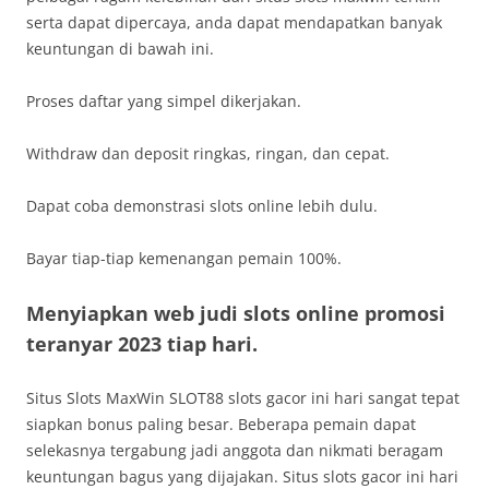
serta dapat dipercaya, anda dapat mendapatkan banyak
keuntungan di bawah ini.
Proses daftar yang simpel dikerjakan.
Withdraw dan deposit ringkas, ringan, dan cepat.
Dapat coba demonstrasi slots online lebih dulu.
Bayar tiap-tiap kemenangan pemain 100%.
Menyiapkan web judi slots online promosi
teranyar 2023 tiap hari.
Situs Slots MaxWin SLOT88 slots gacor ini hari sangat tepat
siapkan bonus paling besar. Beberapa pemain dapat
selekasnya tergabung jadi anggota dan nikmati beragam
keuntungan bagus yang dijajakan. Situs slots gacor ini hari