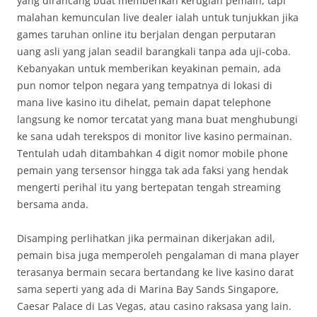
yang dirancang buat memberikan kerugian pemain, tapi
malahan kemunculan live dealer ialah untuk tunjukkan jika
games taruhan online itu berjalan dengan perputaran
uang asli yang jalan seadil barangkali tanpa ada uji-coba.
Kebanyakan untuk memberikan keyakinan pemain, ada
pun nomor telpon negara yang tempatnya di lokasi di
mana live kasino itu dihelat, pemain dapat telephone
langsung ke nomor tercatat yang mana buat menghubungi
ke sana udah terekspos di monitor live kasino permainan.
Tentulah udah ditambahkan 4 digit nomor mobile phone
pemain yang tersensor hingga tak ada faksi yang hendak
mengerti perihal itu yang bertepatan tengah streaming
bersama anda.
Disamping perlihatkan jika permainan dikerjakan adil,
pemain bisa juga memperoleh pengalaman di mana player
terasanya bermain secara bertandang ke live kasino darat
sama seperti yang ada di Marina Bay Sands Singapore,
Caesar Palace di Las Vegas, atau casino raksasa yang lain.