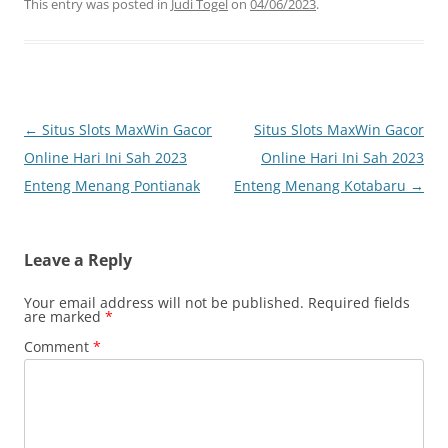
This entry was posted in
Judi Togel
on
04/06/2023
.
Post
←
Situs Slots MaxWin Gacor
Situs Slots MaxWin Gacor
navigation
Online Hari Ini Sah 2023
Online Hari Ini Sah 2023
Enteng Menang Pontianak
Enteng Menang Kotabaru
→
Leave a Reply
Your email address will not be published.
Required fields
are marked
*
Comment
*