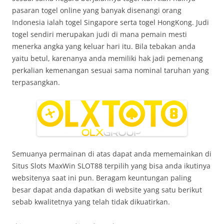
pasaran togel online yang banyak disenangi orang
Indonesia ialah togel Singapore serta togel HongKong. Judi
togel sendiri merupakan judi di mana pemain mesti
menerka angka yang keluar hari itu. Bila tebakan anda
yaitu betul, karenanya anda memiliki hak jadi pemenang
perkalian kemenangan sesuai sama nominal taruhan yang
terpasangkan.
Semuanya permainan di atas dapat anda mememainkan di
Situs Slots MaxWin SLOT88 terpilih yang bisa anda ikutinya
websitenya saat ini pun. Beragam keuntungan paling
besar dapat anda dapatkan di website yang satu berikut
sebab kwalitetnya yang telah tidak dikuatirkan.