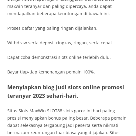
maxwin teranyar dan paling dipercaya, anda dapat
mendapatkan beberapa keuntungan di bawah ini.
Proses daftar yang paling ringan dijalankan.
Withdraw serta deposit ringkas, ringan, serta cepat.
Dapat coba demonstrasi slots online terlebih dulu.
Bayar tiap-tiap kemenangan pemain 100%.
Menyiapkan blog judi slots online promosi
teranyar 2023 sehari-hari.
Situs Slots MaxWin SLOT88 slots gacor ini hari paling
presisi menyiapkan bonus paling besar. Beberapa pemain
dapat selekasnya tergabung jadi peserta serta nikmati
bermacam keuntungan luar biasa yang dijajakan. Situs