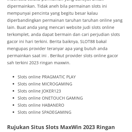
dipermainkan. Tidak aneh bila permainan slots ini
mempunyai pencinta yang begitu besar kalau
diperbandingkan permainan taruhan taruhan online yang
lain. Buat anda yang mencari website judi slots online
terkomplet, anda dapat bermain dan cari perjudian slots
gacor ini hari terkini. Berita baiknya, SLOT88 bakal
mengupas provider teranyar apa yang butuh anda
permainkan saat ini . Berikut provider slots online gacor
sah terkini 2023 ringan maxwin.
Slots online PRAGMATIC PLAY
Slots online MICROGAMING
Slots online JOKER123
Slots online ONETOUCH GAMING
Slots online HABANERO
Slots online SPADEGAMING
Rujukan Situs Slots MaxWin 2023 Ringan