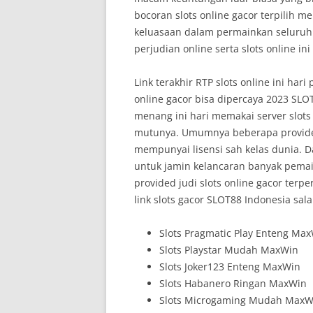
bocoran slots online gacor terpilih 
keluasaan dalam permainkan seluruh
perjudian online serta slots online in
Link terakhir RTP slots online ini hari 
online gacor bisa dipercaya 2023 SLO
menang ini hari memakai server slots 
mutunya. Umumnya beberapa provider 
mempunyai lisensi sah kelas dunia. Da
untuk jamin kelancaran banyak pemai
provided judi slots online gacor terp
link slots gacor SLOT88 Indonesia sal
Slots Pragmatic Play Enteng Ma
Slots Playstar Mudah MaxWin
Slots Joker123 Enteng MaxWin
Slots Habanero Ringan MaxWin
Slots Microgaming Mudah MaxW