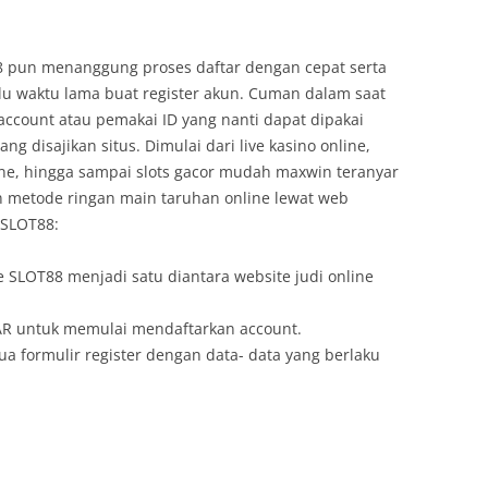
T88 pun menanggung proses daftar dengan cepat serta
u waktu lama buat register akun. Cuman dalam saat
ccount atau pemakai ID yang nanti dapat dipakai
 disajikan situs. Dimulai dari live kasino online,
line, hingga sampai slots gacor mudah maxwin teranyar
an metode ringan main taruhan online lewat web
 SLOT88:
ne SLOT88 menjadi satu diantara website judi online
R untuk memulai mendaftarkan account.
ua formulir register dengan data- data yang berlaku