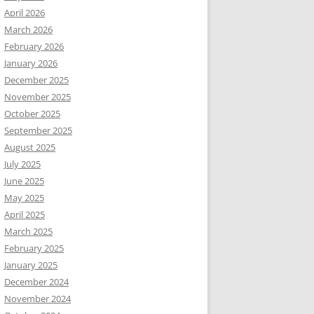
April 2026
March 2026
February 2026
January 2026
December 2025
November 2025
October 2025
September 2025
August 2025
July 2025
June 2025
May 2025
April 2025
March 2025
February 2025
January 2025
December 2024
November 2024