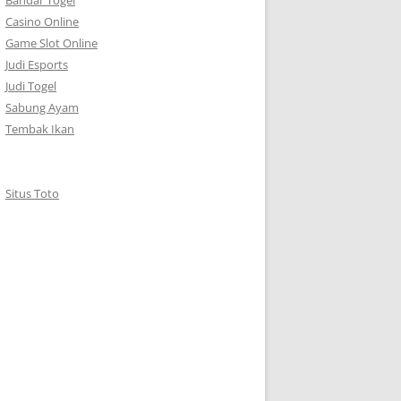
Bandar Togel
Casino Online
Game Slot Online
Judi Esports
Judi Togel
Sabung Ayam
Tembak Ikan
Situs Toto