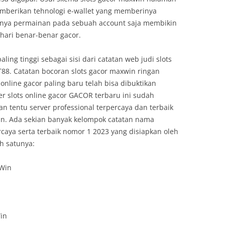
memberikan tehnologi e-wallet yang memberinya
nya permainan pada sebuah account saja membikin
i hari benar-benar gacor.
paling tinggi sebagai sisi dari catatan web judi slots
T88. Catatan bocoran slots gacor maxwin ringan
online gacor paling baru telah bisa dibuktikan
slots online gacor GACOR terbaru ini sudah
n tentu server professional terpercaya dan terbaik
n. Ada sekian banyak kelompok catatan nama
ercaya serta terbaik nomor 1 2023 yang disiapkan oleh
ah satunya:
xWin
in