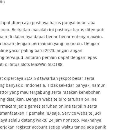
Win
r dapat dipercaya pastinya harus punyai beberapa
nan. Berkaitan masalah ini pastinya harus ditempuh
main di dalamnya dapat benar-benar enteng maxwin.
asa bosan dengan permainan yang monoton. Dengan
nline gacor paling baru 2023, angan-angan
g terwujud lantaran pemain dapat dengan lepas
ti di Situs Slots MaxWin SLOT88.
at dipercaya SLOT88 tawarkan jekpot besar serta
ling banyak di Indonesia. Tidak sekedar banyak, namun
bettor yang mau tergabung serta rasakan kehebohan
ng disajikan. Dengan website biro taruhan online
ermacam jenis games taruhan online terpilih serta
emanfaatkan 1 pemakai ID saja. Service website judi
rcaya selalu datang waktu 24 jam nonstop. Maknanya
erjakan register account setiap waktu tanpa ada panik