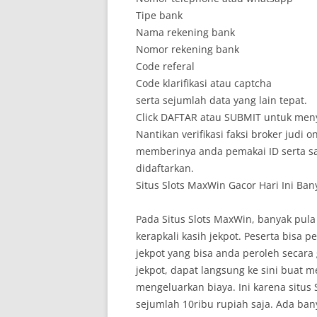
Tipe bank
Nama rekening bank
Nomor rekening bank
Code referal
Code klarifikasi atau captcha
serta sejumlah data yang lain tepat.
Click DAFTAR atau SUBMIT untuk men
Nantikan verifikasi faksi broker judi
memberinya anda pemakai ID serta sa
didaftarkan.
Situs Slots MaxWin Gacor Hari Ini Ba
Pada Situs Slots MaxWin, banyak pula p
kerapkali kasih jekpot. Peserta bis
jekpot yang bisa anda peroleh seca
jekpot, dapat langsung ke sini buat 
mengeluarkan biaya. Ini karena situ
sejumlah 10ribu rupiah saja. Ada ba