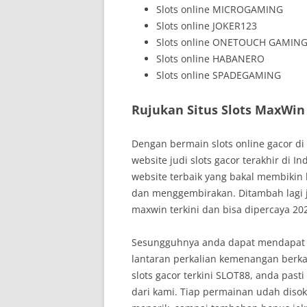
Slots online MICROGAMING
Slots online JOKER123
Slots online ONETOUCH GAMIN
Slots online HABANERO
Slots online SPADEGAMING
Rujukan Situs Slots MaxWin
Dengan bermain slots online gacor di
website judi slots gacor terakhir di 
website terbaik yang bakal membikin
dan menggembirakan. Ditambah lagi j
maxwin terkini dan bisa dipercaya 20
Sesungguhnya anda dapat mendapat ke
lantaran perkalian kemenangan berkal
slots gacor terkini SLOT88, anda past
dari kami. Tiap permainan udah diso