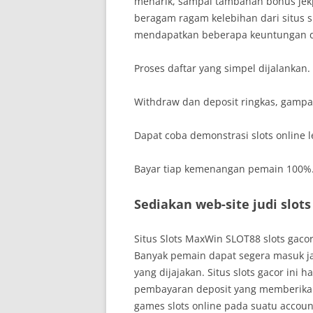
menarik, sampai tambahan bonus jekpo
beragam ragam kelebihan dari situs s
mendapatkan beberapa keuntungan di
Proses daftar yang simpel dijalankan.
Withdraw dan deposit ringkas, gampan
Dapat coba demonstrasi slots online l
Bayar tiap kemenangan pemain 100%
Sediakan web-site judi slots
Situs Slots MaxWin SLOT88 slots gacor
Banyak pemain dapat segera masuk ja
yang dijajakan. Situs slots gacor ini
pembayaran deposit yang memberikan
games slots online pada suatu account