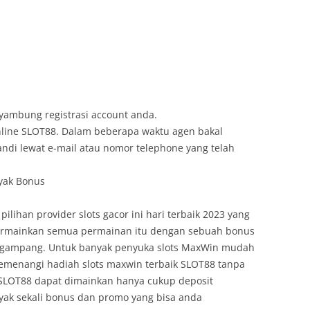
yambung registrasi account anda.
 online SLOT88. Dalam beberapa waktu agen bakal
ndi lewat e-mail atau nomor telephone yang telah
nyak Bonus
ilihan provider slots gacor ini hari terbaik 2023 yang
a permainkan semua permainan itu dengan sebuah bonus
ra gampang. Untuk banyak penyuka slots MaxWin mudah
memenangi hadiah slots maxwin terbaik SLOT88 tanpa
s SLOT88 dapat dimainkan hanya cukup deposit
nyak sekali bonus dan promo yang bisa anda