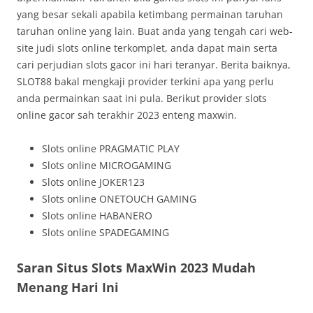
yang besar sekali apabila ketimbang permainan taruhan
taruhan online yang lain. Buat anda yang tengah cari web-
site judi slots online terkomplet, anda dapat main serta
cari perjudian slots gacor ini hari teranyar. Berita baiknya,
SLOT88 bakal mengkaji provider terkini apa yang perlu
anda permainkan saat ini pula. Berikut provider slots
online gacor sah terakhir 2023 enteng maxwin.
Slots online PRAGMATIC PLAY
Slots online MICROGAMING
Slots online JOKER123
Slots online ONETOUCH GAMING
Slots online HABANERO
Slots online SPADEGAMING
Saran Situs Slots MaxWin 2023 Mudah
Menang Hari Ini