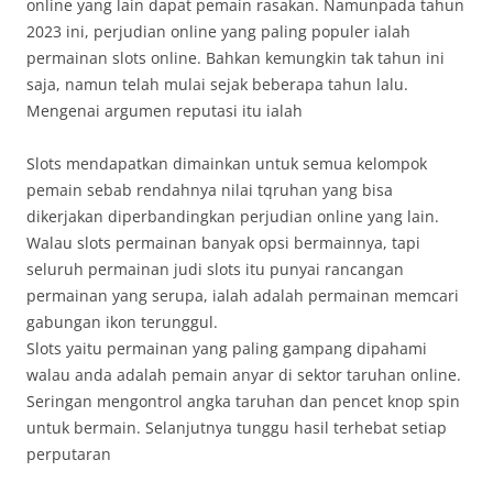
online yang lain dapat pemain rasakan. Namunpada tahun
2023 ini, perjudian online yang paling populer ialah
permainan slots online. Bahkan kemungkin tak tahun ini
saja, namun telah mulai sejak beberapa tahun lalu.
Mengenai argumen reputasi itu ialah
Slots mendapatkan dimainkan untuk semua kelompok
pemain sebab rendahnya nilai tqruhan yang bisa
dikerjakan diperbandingkan perjudian online yang lain.
Walau slots permainan banyak opsi bermainnya, tapi
seluruh permainan judi slots itu punyai rancangan
permainan yang serupa, ialah adalah permainan memcari
gabungan ikon terunggul.
Slots yaitu permainan yang paling gampang dipahami
walau anda adalah pemain anyar di sektor taruhan online.
Seringan mengontrol angka taruhan dan pencet knop spin
untuk bermain. Selanjutnya tunggu hasil terhebat setiap
perputaran