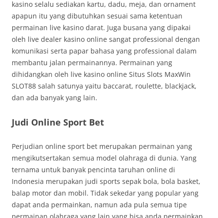
kasino selalu sediakan kartu, dadu, meja, dan ornament
apapun itu yang dibutuhkan sesuai sama ketentuan
permainan live kasino darat. Juga busana yang dipakai
oleh live dealer kasino online sangat professional dengan
komunikasi serta papar bahasa yang professional dalam
membantu jalan permainannya. Permainan yang
dihidangkan oleh live kasino online Situs Slots MaxWin
SLOT88 salah satunya yaitu baccarat, roulette, blackjack,
dan ada banyak yang lain.
Judi Online Sport Bet
Perjudian online sport bet merupakan permainan yang
mengikutsertakan semua model olahraga di dunia. Yang
ternama untuk banyak pencinta taruhan online di
Indonesia merupakan judi sports sepak bola, bola basket,
balap motor dan mobil. Tidak sekedar yang popular yang
dapat anda permainkan, namun ada pula semua tipe
permainan olahraga yang lain yang bisa anda permainkan,