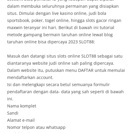
dalam membuka seluruhnya permainan yang disiapkan
situs. Dimulai dengan live kasino online, judi bola
sportsbook, poker, togel online, hingga slots gacor ringan
maxwin teranyar ini hari. Berikut di bawah ini tutorial
metode gampang bermain taruhan online lewat blog
taruhan online bisa dipercaya 2023 SLOT88:
Masuk dan datangi situs slots online SLOT88 sebagai satu
diantaranya website judi online sah paling dipercaya.
Dalam website itu, putuskan menu DAFTAR untuk memulai
mendaftarkan account.
Isi dan melengkapi secara betul semuanya formulir
pendaftaran dengan data- data yang sah seperti di bawah
ini.
Nama komplet
Sandi
Alamat e-mail
Nomor telpon atau whatsapp