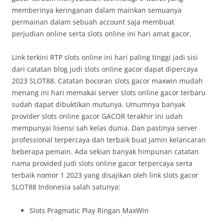
memberinya keringanan dalam mainkan semuanya
permainan dalam sebuah account saja membuat
perjudian online serta slots online ini hari amat gacor.
Link terkini RTP slots online ini hari paling tinggi jadi sisi
dari catatan blog judi slots online gacor dapat dipercaya
2023 SLOT88. Catatan bocoran slots gacor maxwin mudah
menang ini hari memakai server slots online gacor terbaru
sudah dapat dibuktikan mutunya. Umumnya banyak
provider slots online gacor GACOR terakhir ini udah
mempunyai lisensi sah kelas dunia. Dan pastinya server
professional terpercaya dan terbaik buat jamin kelancaran
beberapa pemain. Ada sekian banyak himpunan catatan
nama provided judi slots online gacor terpercaya serta
terbaik nomor 1 2023 yang disajikan oleh link slots gacor
SLOT88 Indonesia salah satunya:
Slots Pragmatic Play Ringan MaxWin