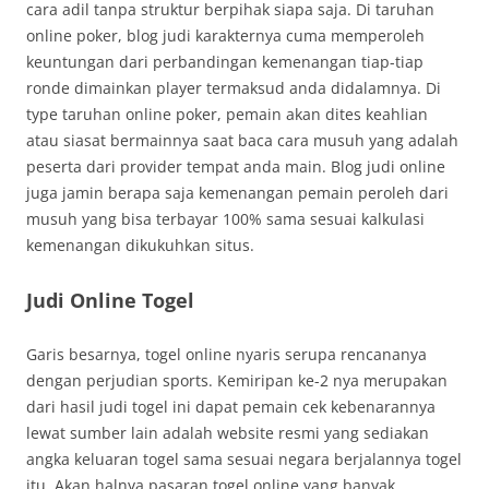
cara adil tanpa struktur berpihak siapa saja. Di taruhan
online poker, blog judi karakternya cuma memperoleh
keuntungan dari perbandingan kemenangan tiap-tiap
ronde dimainkan player termaksud anda didalamnya. Di
type taruhan online poker, pemain akan dites keahlian
atau siasat bermainnya saat baca cara musuh yang adalah
peserta dari provider tempat anda main. Blog judi online
juga jamin berapa saja kemenangan pemain peroleh dari
musuh yang bisa terbayar 100% sama sesuai kalkulasi
kemenangan dikukuhkan situs.
Judi Online Togel
Garis besarnya, togel online nyaris serupa rencananya
dengan perjudian sports. Kemiripan ke-2 nya merupakan
dari hasil judi togel ini dapat pemain cek kebenarannya
lewat sumber lain adalah website resmi yang sediakan
angka keluaran togel sama sesuai negara berjalannya togel
itu. Akan halnya pasaran togel online yang banyak