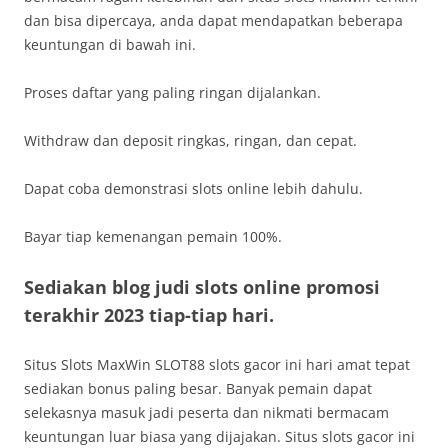
dan bisa dipercaya, anda dapat mendapatkan beberapa
keuntungan di bawah ini.
Proses daftar yang paling ringan dijalankan.
Withdraw dan deposit ringkas, ringan, dan cepat.
Dapat coba demonstrasi slots online lebih dahulu.
Bayar tiap kemenangan pemain 100%.
Sediakan blog judi slots online promosi
terakhir 2023 tiap-tiap hari.
Situs Slots MaxWin SLOT88 slots gacor ini hari amat tepat
sediakan bonus paling besar. Banyak pemain dapat
selekasnya masuk jadi peserta dan nikmati bermacam
keuntungan luar biasa yang dijajakan. Situs slots gacor ini