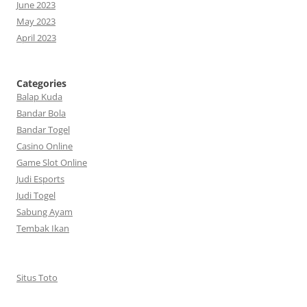
June 2023
May 2023
April 2023
Categories
Balap Kuda
Bandar Bola
Bandar Togel
Casino Online
Game Slot Online
Judi Esports
Judi Togel
Sabung Ayam
Tembak Ikan
Situs Toto