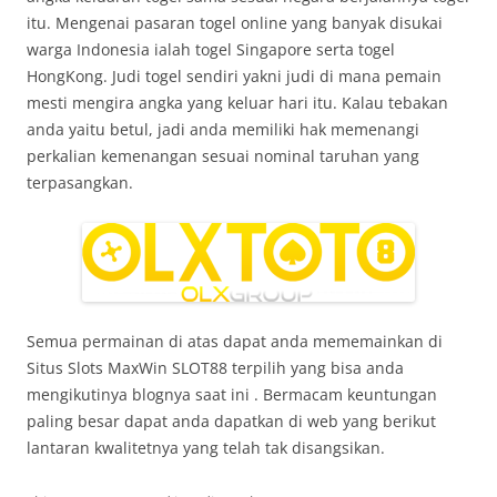
itu. Mengenai pasaran togel online yang banyak disukai
warga Indonesia ialah togel Singapore serta togel
HongKong. Judi togel sendiri yakni judi di mana pemain
mesti mengira angka yang keluar hari itu. Kalau tebakan
anda yaitu betul, jadi anda memiliki hak memenangi
perkalian kemenangan sesuai nominal taruhan yang
terpasangkan.
Semua permainan di atas dapat anda mememainkan di
Situs Slots MaxWin SLOT88 terpilih yang bisa anda
mengikutinya blognya saat ini . Bermacam keuntungan
paling besar dapat anda dapatkan di web yang berikut
lantaran kwalitetnya yang telah tak disangsikan.