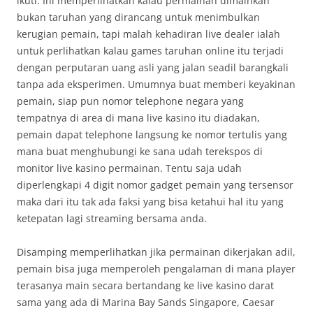
ikuti. Ini memperlihatkan kalau permainan dimainkan
bukan taruhan yang dirancang untuk menimbulkan
kerugian pemain, tapi malah kehadiran live dealer ialah
untuk perlihatkan kalau games taruhan online itu terjadi
dengan perputaran uang asli yang jalan seadil barangkali
tanpa ada eksperimen. Umumnya buat memberi keyakinan
pemain, siap pun nomor telephone negara yang
tempatnya di area di mana live kasino itu diadakan,
pemain dapat telephone langsung ke nomor tertulis yang
mana buat menghubungi ke sana udah terekspos di
monitor live kasino permainan. Tentu saja udah
diperlengkapi 4 digit nomor gadget pemain yang tersensor
maka dari itu tak ada faksi yang bisa ketahui hal itu yang
ketepatan lagi streaming bersama anda.
Disamping memperlihatkan jika permainan dikerjakan adil,
pemain bisa juga memperoleh pengalaman di mana player
terasanya main secara bertandang ke live kasino darat
sama yang ada di Marina Bay Sands Singapore, Caesar