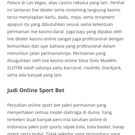
Palace di Las Vegas, atau casino raksasa yang lain. Perihal
ini lantaran live dealer serta streaming langsung kasino
terus menyiapkan kartu, dadu, meja, serta ornament
apapun itu yang dibutuhkan sesuai sama ketentuan
permainan live kasino darat. Juga baju yang dipakai oleh
live dealer kasino online sangat juga professional dengan
komunikasi dan ujar bahasa yang professional dalam
menuntun jalan permainannya. Permainan yang
disuguhkan oleh live kasino online Situs Slots MaxWin
SLOT88 salah satunya yaitu baccarat, roulette, blackjack,
serta ada banyak yang lain.
Judi Online Sport Bet
Perjudian online sport bet yakni permainan yang
menyertakan semua model olahraga di dunia. Yang
terbeken buat banyak pencinta taruhan online di
Indonesia yakni judi sports sepak bola, bola basket, balap
motor serta mobil. Tidak sekedar yang termashyur yang