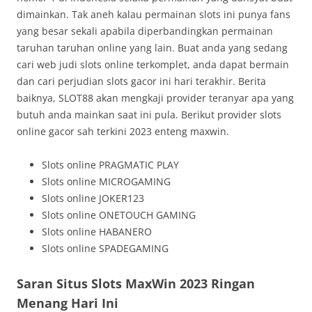
dimainkan. Tak aneh kalau permainan slots ini punya fans
yang besar sekali apabila diperbandingkan permainan
taruhan taruhan online yang lain. Buat anda yang sedang
cari web judi slots online terkomplet, anda dapat bermain
dan cari perjudian slots gacor ini hari terakhir. Berita
baiknya, SLOT88 akan mengkaji provider teranyar apa yang
butuh anda mainkan saat ini pula. Berikut provider slots
online gacor sah terkini 2023 enteng maxwin.
Slots online PRAGMATIC PLAY
Slots online MICROGAMING
Slots online JOKER123
Slots online ONETOUCH GAMING
Slots online HABANERO
Slots online SPADEGAMING
Saran Situs Slots MaxWin 2023 Ringan
Menang Hari Ini