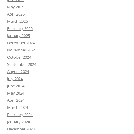
May 2025
April 2025
March 2025
February 2025
January 2025
December 2024
November 2024
October 2024
September 2024
August 2024
July 2024
June 2024
May 2024
April 2024
March 2024
February 2024
January 2024
December 2023