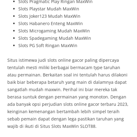
Slots Pragmatic Play Ringan MaxWin
Slots Playstar Mudah MaxWin
Slots Joker123 Mudah MaxWin
Slots Habanero Enteng MaxWin
Slots Microgaming Mudah MaxWin
Slots Spadegaming Mudah MaxWin
Slots PG Soft Ringan MaxWin
Situs istimewa judi slots online gacor paling dipercaya
tentulah mesti miliki berbagai bermacam type taruhan
atau permainan. Berkaitan soal ini tentulah harus dilakoni
baik biar beberapa betaruh yang main di dalamnya dapat
sangatlah mudah maxwin. Perihal ini biar mereka tak
berasa suntuk dengan permainan yang monoton. Dengan
ada banyak opsi perjudian slots online gacor terbaru 2023,
keinginan kemenangan bertambah lebih simpel teraih
sebab pemain dapat dengan lega pastikan taruhan yang
wajib di ikuti di Situs Slots MaxWin SLOT88.