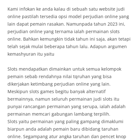
Kami infokan ke anda kalau di sebuah satu website judi
online pastilah tersedia opsi model perjudian online yang
lain dapat pemain rasakan. Namunpada tahun 2023 ini,
perjudian online yang ternama ialah permainan slots
online. Bahkan kemungkin tidak tahun ini saja, akan tetapi
telah sejak mulai beberapa tahun lalu. Adapun argumen
kemashyuran itu yaitu
Slots mendapatkan dimainkan untuk semua kelompok
pemain sebab rendahnya nilai tqruhan yang bisa
dikerjakan ketimbang perjudian online yang lain.
Meskipun slots games begitu banyak alternatif
bermainnya, namun seluruh permainan judi slots itu
punyai rancangan permainan yang serupa, ialah adalah
permainan memcari gabungan lambang terpilih.
Slots yaitu permainan yang paling gampang dimaklumi
biarpun anda adalah pemain baru dibidang taruhan
online. Segampang atur angka taruhan dan pencet knop