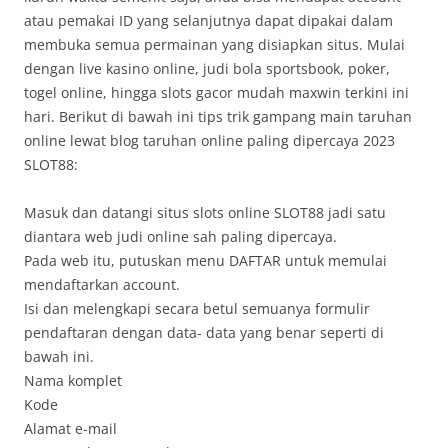
atau pemakai ID yang selanjutnya dapat dipakai dalam
membuka semua permainan yang disiapkan situs. Mulai
dengan live kasino online, judi bola sportsbook, poker,
togel online, hingga slots gacor mudah maxwin terkini ini
hari. Berikut di bawah ini tips trik gampang main taruhan
online lewat blog taruhan online paling dipercaya 2023
SLOT88:
Masuk dan datangi situs slots online SLOT88 jadi satu
diantara web judi online sah paling dipercaya.
Pada web itu, putuskan menu DAFTAR untuk memulai
mendaftarkan account.
Isi dan melengkapi secara betul semuanya formulir
pendaftaran dengan data- data yang benar seperti di
bawah ini.
Nama komplet
Kode
Alamat e-mail