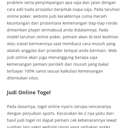
problem serta penyimpangan apa saja dan jalan dengan
cara adil tiada prosedur berpihak siapa saja. Pada taruhan
online poker, website judi karakternya cuma meraih
keuntungan dari prosentase kemenangan tiap-tiap ronde
dimainkan player termaksud anda didalamnya. Pada
model taruhan online poker, pemain akan di-test keahlian
atau siasat bermainnya saat membaca cara musuh yang
adalah anggota dari provider tempat anda bermain. Web
judi online akan juga menanggung berapa saja
kemenangan pemain peroleh dari musuh yang bakal
terbayar 100% sama sesuai kalkulasi kemenangan
ditentukan situs.
Judi Online Togel
Pada dasarnya, togel online nyaris serupa rencananya
dengan perjudian sports. Kecocokan ke-2 nya yaitu dari
hasil judi togel ini dapat pemain cek kebenarannya lewat
sumber lain yakni website resmi yang sediakan angka