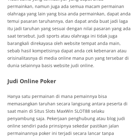
permainkan, namun juga ada semua macam permainan
olahraga yang lain yang bisa anda permainkan, dapat anda
temui pasaran taruhannya, dan dapat anda buat jadi laga
itu jadi taruhan yang sesuai dengan nilai pasaran yang ada
saat tersebut. Judi sports atau olahraga ini tidak juga
barangkali direkayasa oleh website tempat anda main,
sebab hasil kompetisinya dapat anda cek kebenaran atau
orisinalitasnya di media online mana pun yang tersebar di
dunia selainnya basis website judi online.
Judi Online Poker
Hanya satu permainan di mana pemainnya bisa
memasangkan taruhan secara langsung antara peserta di
saat main di Situs Slots MaxWin SLOT88 selaku
penyambung saja. Pekerjaan penghubung atau blog judi
online sendiri pada prinsipnya sekedar pastikan jalan
permainannya poker ini terjadi secara lancar tanpa