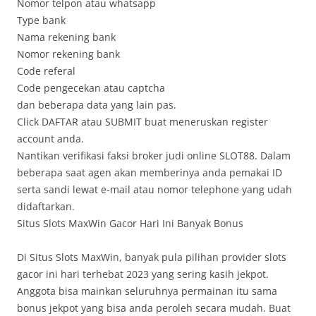
Nomor telpon atau whatsapp
Type bank
Nama rekening bank
Nomor rekening bank
Code referal
Code pengecekan atau captcha
dan beberapa data yang lain pas.
Click DAFTAR atau SUBMIT buat meneruskan register
account anda.
Nantikan verifikasi faksi broker judi online SLOT88. Dalam
beberapa saat agen akan memberinya anda pemakai ID
serta sandi lewat e-mail atau nomor telephone yang udah
didaftarkan.
Situs Slots MaxWin Gacor Hari Ini Banyak Bonus
Di Situs Slots MaxWin, banyak pula pilihan provider slots
gacor ini hari terhebat 2023 yang sering kasih jekpot.
Anggota bisa mainkan seluruhnya permainan itu sama
bonus jekpot yang bisa anda peroleh secara mudah. Buat