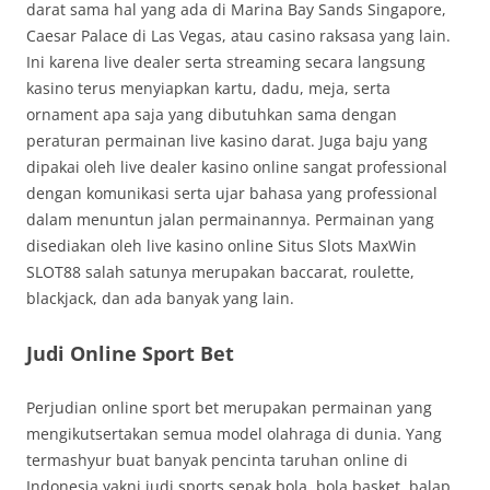
darat sama hal yang ada di Marina Bay Sands Singapore,
Caesar Palace di Las Vegas, atau casino raksasa yang lain.
Ini karena live dealer serta streaming secara langsung
kasino terus menyiapkan kartu, dadu, meja, serta
ornament apa saja yang dibutuhkan sama dengan
peraturan permainan live kasino darat. Juga baju yang
dipakai oleh live dealer kasino online sangat professional
dengan komunikasi serta ujar bahasa yang professional
dalam menuntun jalan permainannya. Permainan yang
disediakan oleh live kasino online Situs Slots MaxWin
SLOT88 salah satunya merupakan baccarat, roulette,
blackjack, dan ada banyak yang lain.
Judi Online Sport Bet
Perjudian online sport bet merupakan permainan yang
mengikutsertakan semua model olahraga di dunia. Yang
termashyur buat banyak pencinta taruhan online di
Indonesia yakni judi sports sepak bola, bola basket, balap