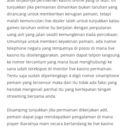
atas terjadinya permainan kasino online yang di ikuti. Ini
tunjukkan jika permainan dimainkan bukan taruhan yang
dirancang untuk memberikan kerugian pemain, tetapi
malah kemunculan live dealer ialah untuk tunjukkan kalau
games taruhan online itu berjalan dengan perputaran
uang asli yang jalan seadil kemungkinan tiada percobaan.
Umumnya untuk memberi keyakinan pemain, ada nomor
telephone negara yang tempatnya di posisi di mana live
kasino itu diselenggarakan, pemain dapat telpon langsung
ke nomor tercantum yang mana buat menghubungi ke
sana udah terekspos di monitor live kasino permainan.
Tentu saja sudah diperlengkapi 4 digit nomor smartphone
pemain yang tersensor maka dari itu tidak ada faksi yang
hendak mengenali perihal itu yang bertepatan tengah
streaming bersama anda.
Disamping tunjukkan jika permainan dikerjakan adil,
pemain dapat juga mendapatkan pengalaman di mana
player ibaratnya main secara bertandang ke live kasino