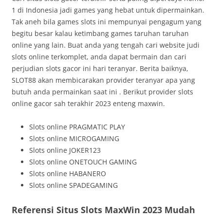
1 di Indonesia jadi games yang hebat untuk dipermainkan.
Tak aneh bila games slots ini mempunyai pengagum yang
begitu besar kalau ketimbang games taruhan taruhan
online yang lain. Buat anda yang tengah cari website judi
slots online terkomplet, anda dapat bermain dan cari
perjudian slots gacor ini hari teranyar. Berita baiknya,
SLOT88 akan membicarakan provider teranyar apa yang
butuh anda permainkan saat ini . Berikut provider slots
online gacor sah terakhir 2023 enteng maxwin.
Slots online PRAGMATIC PLAY
Slots online MICROGAMING
Slots online JOKER123
Slots online ONETOUCH GAMING
Slots online HABANERO
Slots online SPADEGAMING
Referensi Situs Slots MaxWin 2023 Mudah