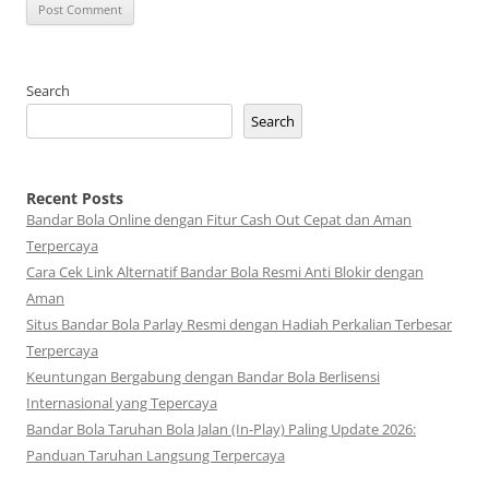
Search
Search
Recent Posts
Bandar Bola Online dengan Fitur Cash Out Cepat dan Aman
Terpercaya
Cara Cek Link Alternatif Bandar Bola Resmi Anti Blokir dengan
Aman
Situs Bandar Bola Parlay Resmi dengan Hadiah Perkalian Terbesar
Terpercaya
Keuntungan Bergabung dengan Bandar Bola Berlisensi
Internasional yang Tepercaya
Bandar Bola Taruhan Bola Jalan (In-Play) Paling Update 2026:
Panduan Taruhan Langsung Terpercaya