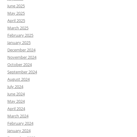
June 2025
May 2025
April 2025
March 2025
February 2025
January 2025
December 2024
November 2024
October 2024
September 2024
August 2024
July 2024
June 2024
May 2024
April 2024
March 2024
February 2024
January 2024