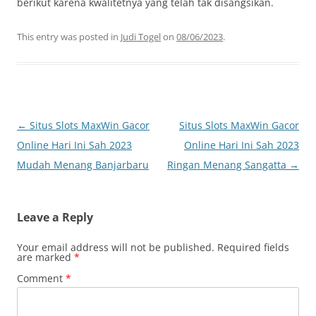
berikut karena kwalitetnya yang telah tak disangsikan.
This entry was posted in
Judi Togel
on
08/06/2023
.
Post
←
Situs Slots MaxWin Gacor
Situs Slots MaxWin Gacor
navigation
Online Hari Ini Sah 2023
Online Hari Ini Sah 2023
Mudah Menang Banjarbaru
Ringan Menang Sangatta
→
Leave a Reply
Your email address will not be published.
Required fields
are marked
*
Comment
*