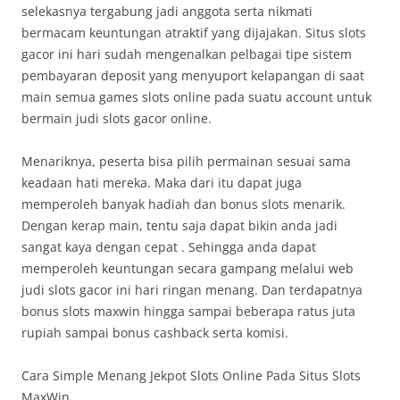
selekasnya tergabung jadi anggota serta nikmati
bermacam keuntungan atraktif yang dijajakan. Situs slots
gacor ini hari sudah mengenalkan pelbagai tipe sistem
pembayaran deposit yang menyuport kelapangan di saat
main semua games slots online pada suatu account untuk
bermain judi slots gacor online.
Menariknya, peserta bisa pilih permainan sesuai sama
keadaan hati mereka. Maka dari itu dapat juga
memperoleh banyak hadiah dan bonus slots menarik.
Dengan kerap main, tentu saja dapat bikin anda jadi
sangat kaya dengan cepat . Sehingga anda dapat
memperoleh keuntungan secara gampang melalui web
judi slots gacor ini hari ringan menang. Dan terdapatnya
bonus slots maxwin hingga sampai beberapa ratus juta
rupiah sampai bonus cashback serta komisi.
Cara Simple Menang Jekpot Slots Online Pada Situs Slots
MaxWin