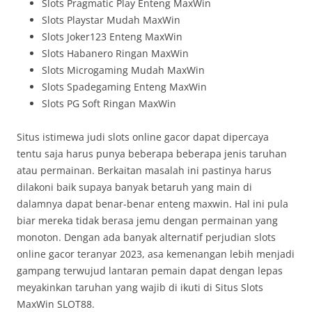
Slots Pragmatic Play Enteng MaxWin
Slots Playstar Mudah MaxWin
Slots Joker123 Enteng MaxWin
Slots Habanero Ringan MaxWin
Slots Microgaming Mudah MaxWin
Slots Spadegaming Enteng MaxWin
Slots PG Soft Ringan MaxWin
Situs istimewa judi slots online gacor dapat dipercaya
tentu saja harus punya beberapa beberapa jenis taruhan
atau permainan. Berkaitan masalah ini pastinya harus
dilakoni baik supaya banyak betaruh yang main di
dalamnya dapat benar-benar enteng maxwin. Hal ini pula
biar mereka tidak berasa jemu dengan permainan yang
monoton. Dengan ada banyak alternatif perjudian slots
online gacor teranyar 2023, asa kemenangan lebih menjadi
gampang terwujud lantaran pemain dapat dengan lepas
meyakinkan taruhan yang wajib di ikuti di Situs Slots
MaxWin SLOT88.