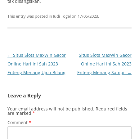
tak disangsikan.
This entry was posted in
Judi Togel
on
17/05/2023
.
Post
←
Situs Slots MaxWin Gacor
Situs Slots MaxWin Gacor
navigation
Online Hari Ini Sah 2023
Online Hari Ini Sah 2023
Enteng Menang Ujoh Bilang
Enteng Menang Sampit
→
Leave a Reply
Your email address will not be published.
Required fields
are marked
*
Comment
*