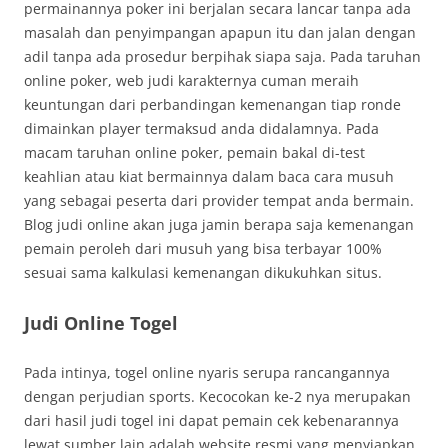
permainannya poker ini berjalan secara lancar tanpa ada
masalah dan penyimpangan apapun itu dan jalan dengan
adil tanpa ada prosedur berpihak siapa saja. Pada taruhan
online poker, web judi karakternya cuman meraih
keuntungan dari perbandingan kemenangan tiap ronde
dimainkan player termaksud anda didalamnya. Pada
macam taruhan online poker, pemain bakal di-test
keahlian atau kiat bermainnya dalam baca cara musuh
yang sebagai peserta dari provider tempat anda bermain.
Blog judi online akan juga jamin berapa saja kemenangan
pemain peroleh dari musuh yang bisa terbayar 100%
sesuai sama kalkulasi kemenangan dikukuhkan situs.
Judi Online Togel
Pada intinya, togel online nyaris serupa rancangannya
dengan perjudian sports. Kecocokan ke-2 nya merupakan
dari hasil judi togel ini dapat pemain cek kebenarannya
lewat sumber lain adalah website resmi yang menyiapkan