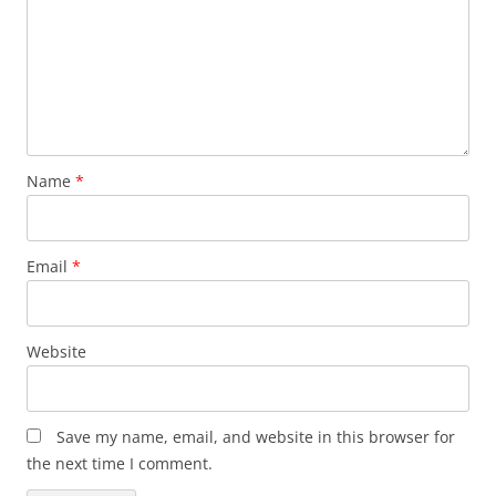
Name
*
Email
*
Website
Save my name, email, and website in this browser for
the next time I comment.