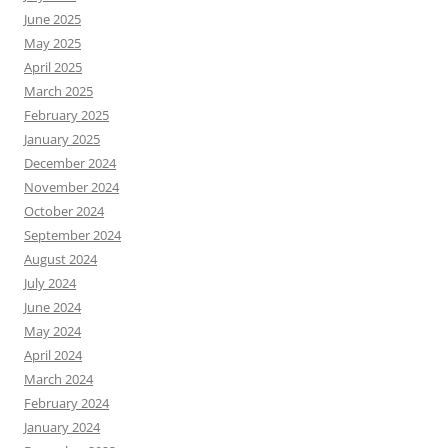
June 2025
May 2025
April 2025
March 2025
February 2025
January 2025
December 2024
November 2024
October 2024
September 2024
August 2024
July 2024
June 2024
May 2024
April 2024
March 2024
February 2024
January 2024