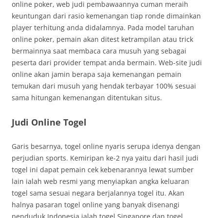
online poker, web judi pembawaannya cuman meraih
keuntungan dari rasio kemenangan tiap ronde dimainkan
player terhitung anda didalamnya. Pada model taruhan
online poker, pemain akan ditest ketrampilan atau trick
bermainnya saat membaca cara musuh yang sebagai
peserta dari provider tempat anda bermain. Web-site judi
online akan jamin berapa saja kemenangan pemain
temukan dari musuh yang hendak terbayar 100% sesuai
sama hitungan kemenangan ditentukan situs.
Judi Online Togel
Garis besarnya, togel online nyaris serupa idenya dengan
perjudian sports. Kemiripan ke-2 nya yaitu dari hasil judi
togel ini dapat pemain cek kebenarannya lewat sumber
lain ialah web resmi yang menyiapkan angka keluaran
togel sama sesuai negara berjalannya togel itu. Akan
halnya pasaran togel online yang banyak disenangi
penduduk Indonesia ialah togel Singapore dan togel