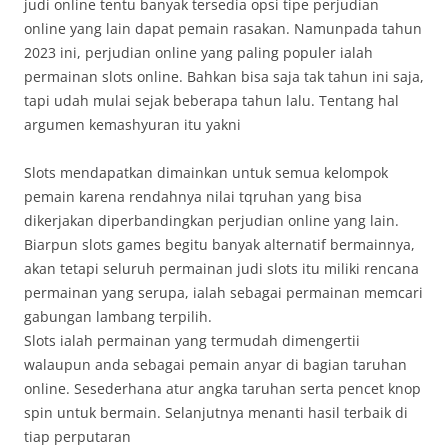
judi online tentu banyak tersedia opsi tipe perjudian
online yang lain dapat pemain rasakan. Namunpada tahun
2023 ini, perjudian online yang paling populer ialah
permainan slots online. Bahkan bisa saja tak tahun ini saja,
tapi udah mulai sejak beberapa tahun lalu. Tentang hal
argumen kemashyuran itu yakni
Slots mendapatkan dimainkan untuk semua kelompok
pemain karena rendahnya nilai tqruhan yang bisa
dikerjakan diperbandingkan perjudian online yang lain.
Biarpun slots games begitu banyak alternatif bermainnya,
akan tetapi seluruh permainan judi slots itu miliki rencana
permainan yang serupa, ialah sebagai permainan memcari
gabungan lambang terpilih.
Slots ialah permainan yang termudah dimengertii
walaupun anda sebagai pemain anyar di bagian taruhan
online. Sesederhana atur angka taruhan serta pencet knop
spin untuk bermain. Selanjutnya menanti hasil terbaik di
tiap perputaran