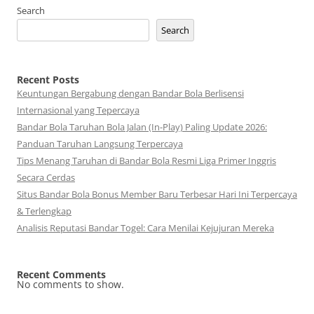
Search
Search
Recent Posts
Keuntungan Bergabung dengan Bandar Bola Berlisensi
Internasional yang Tepercaya
Bandar Bola Taruhan Bola Jalan (In-Play) Paling Update 2026:
Panduan Taruhan Langsung Terpercaya
Tips Menang Taruhan di Bandar Bola Resmi Liga Primer Inggris
Secara Cerdas
Situs Bandar Bola Bonus Member Baru Terbesar Hari Ini Terpercaya
& Terlengkap
Analisis Reputasi Bandar Togel: Cara Menilai Kejujuran Mereka
Recent Comments
No comments to show.