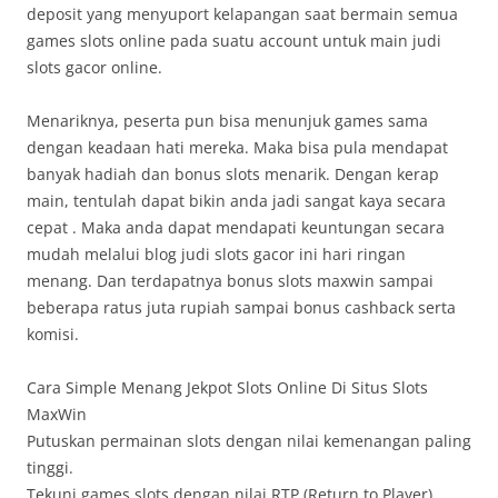
deposit yang menyuport kelapangan saat bermain semua
games slots online pada suatu account untuk main judi
slots gacor online.
Menariknya, peserta pun bisa menunjuk games sama
dengan keadaan hati mereka. Maka bisa pula mendapat
banyak hadiah dan bonus slots menarik. Dengan kerap
main, tentulah dapat bikin anda jadi sangat kaya secara
cepat . Maka anda dapat mendapati keuntungan secara
mudah melalui blog judi slots gacor ini hari ringan
menang. Dan terdapatnya bonus slots maxwin sampai
beberapa ratus juta rupiah sampai bonus cashback serta
komisi.
Cara Simple Menang Jekpot Slots Online Di Situs Slots
MaxWin
Putuskan permainan slots dengan nilai kemenangan paling
tinggi.
Tekuni games slots dengan nilai RTP (Return to Player)