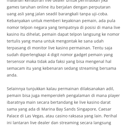
malahan kehadiran live dealer untuk perlihatkan jika
games taruhan online itu berjalan dengan perputaran
uang asli yang jalan seadil barangkali tanpa uji-coba.
Kebanyakan untuk memberi keyakinan pemain, ada pula
nomor telpon negara yang tempatnya di posisi di mana live
kasino itu dihelat, pemain dapat telpon langsung ke nomor
tertulis yang mana untuk mengontak ke sana udah
terpasang di monitor live kasino permainan. Tentu saja
sudah diperlengkapi 4 digit nomor gadget pemain yang
tersensor maka tidak ada faksi yang bisa mengenal hal
semacam itu yang kebenaran sedang streaming bersama
anda.
Selainnya tunjukkan kalau permainan dilaksanakan adil,
pemain bisa juga memperoleh pengalaman di mana player
ibaratnya main secara bertandang ke live kasino darat
sama yang ada di Marina Bay Sands Singapore, Caesar
Palace di Las Vegas, atau casino raksasa yang lain. Perihal
ini lantaran live dealer dan streaming secara langsung