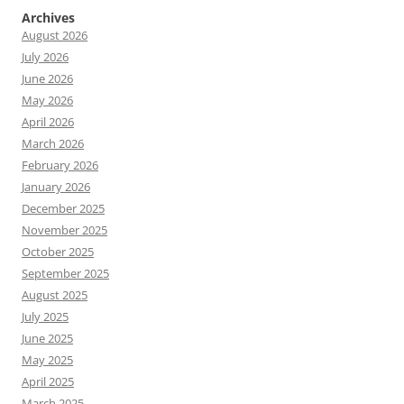
Archives
August 2026
July 2026
June 2026
May 2026
April 2026
March 2026
February 2026
January 2026
December 2025
November 2025
October 2025
September 2025
August 2025
July 2025
June 2025
May 2025
April 2025
March 2025