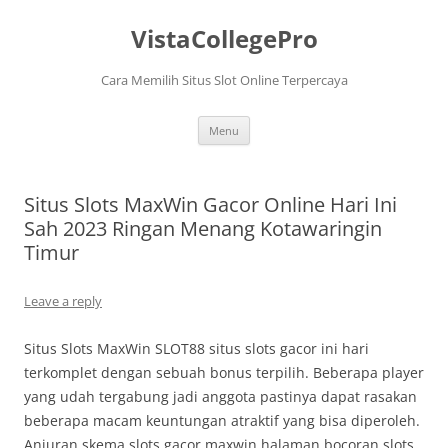
VistaCollegePro
Cara Memilih Situs Slot Online Terpercaya
Skip
Menu
to
content
Situs Slots MaxWin Gacor Online Hari Ini
Sah 2023 Ringan Menang Kotawaringin
Timur
Leave a reply
Situs Slots MaxWin SLOT88 situs slots gacor ini hari
terkomplet dengan sebuah bonus terpilih. Beberapa player
yang udah tergabung jadi anggota pastinya dapat rasakan
beberapa macam keuntungan atraktif yang bisa diperoleh.
Anjuran skema slots gacor maxwin halaman bocoran slots