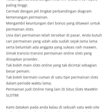
paling tinggi.
Cermati dengan jeli tingkat perbandingan diagram
kemenangan permainan.
Mengambil keuntungan dari bonus yang ditawari untuk
permainan slots.
Usia dari permainan telah tersebar di pasar. Anda butuh
cari permainan yang udah ada sudah sejak lama lama
serta belumlah ada anggota yang sukses raih maxwin.
Simak transisi transisi permainan online slots yang
disiapkan provider.
Tak boleh main slots online yang tak dicintai sebagian
besar pemain.
Tak boleh bermain cuman di satu tipe permainan slots
dalam periode waktu lama.
Permainan Judi Online Yang lain Di Situs Slots MaxWin
SLOT88
Kami datakan pada anda kalau di sebuah satu web-site