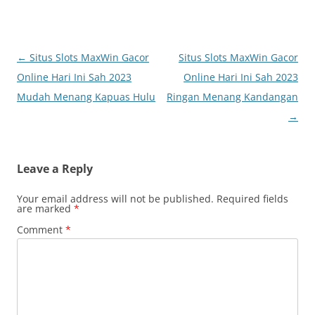
Post
←
Situs Slots MaxWin Gacor
Situs Slots MaxWin Gacor
navigation
Online Hari Ini Sah 2023
Online Hari Ini Sah 2023
Mudah Menang Kapuas Hulu
Ringan Menang Kandangan
→
Leave a Reply
Your email address will not be published.
Required fields
are marked
*
Comment
*