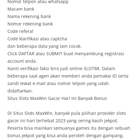
Nomor telpon atau whatsapp
Macam bank
Nama rekening bank
Nomor rekening bank
Code referal
Code klarifikasi atau captcha
dan beberapa data yang lain cocok.
Click DAFTAR atau SUBMIT buat menyambung registrasi
account anda.
Nanti verifikasi faksi biro judi online SLOT88. Dalam
beberapa saat agen akan memberi anda pemakai ID serta
sandi lewat e-mail atau nomor telpon yang udah
didaftarkan.
Situs Slots MaxWin Gacor Hari Ini Banyak Bonus
Di Situs Slots MaxWin, banyak pula pilihan provider slots
gacor ini hari terhebat 2023 yang sering kasih jekpot.
Peserta bisa mainkan semuanya games itu dengan sebuah
bonus jekpot yang bisa anda peroleh dengan gampang.