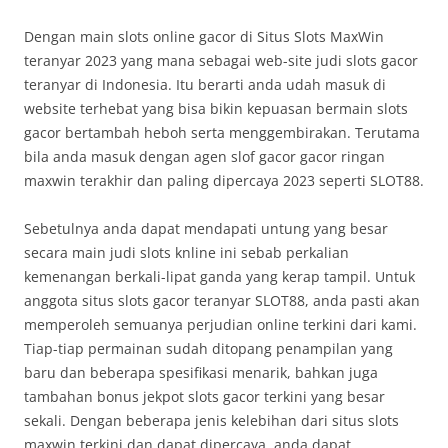
Dengan main slots online gacor di Situs Slots MaxWin
teranyar 2023 yang mana sebagai web-site judi slots gacor
teranyar di Indonesia. Itu berarti anda udah masuk di
website terhebat yang bisa bikin kepuasan bermain slots
gacor bertambah heboh serta menggembirakan. Terutama
bila anda masuk dengan agen slof gacor gacor ringan
maxwin terakhir dan paling dipercaya 2023 seperti SLOT88.
Sebetulnya anda dapat mendapati untung yang besar
secara main judi slots knline ini sebab perkalian
kemenangan berkali-lipat ganda yang kerap tampil. Untuk
anggota situs slots gacor teranyar SLOT88, anda pasti akan
memperoleh semuanya perjudian online terkini dari kami.
Tiap-tiap permainan sudah ditopang penampilan yang
baru dan beberapa spesifikasi menarik, bahkan juga
tambahan bonus jekpot slots gacor terkini yang besar
sekali. Dengan beberapa jenis kelebihan dari situs slots
maxwin terkini dan dapat dipercaya, anda dapat