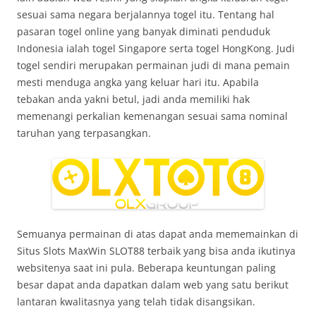
sesuai sama negara berjalannya togel itu. Tentang hal
pasaran togel online yang banyak diminati penduduk
Indonesia ialah togel Singapore serta togel HongKong. Judi
togel sendiri merupakan permainan judi di mana pemain
mesti menduga angka yang keluar hari itu. Apabila
tebakan anda yakni betul, jadi anda memiliki hak
memenangi perkalian kemenangan sesuai sama nominal
taruhan yang terpasangkan.
Semuanya permainan di atas dapat anda mememainkan di
Situs Slots MaxWin SLOT88 terbaik yang bisa anda ikutinya
websitenya saat ini pula. Beberapa keuntungan paling
besar dapat anda dapatkan dalam web yang satu berikut
lantaran kwalitasnya yang telah tidak disangsikan.