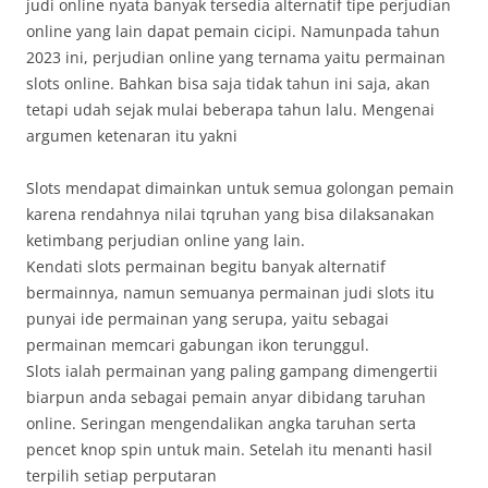
judi online nyata banyak tersedia alternatif tipe perjudian
online yang lain dapat pemain cicipi. Namunpada tahun
2023 ini, perjudian online yang ternama yaitu permainan
slots online. Bahkan bisa saja tidak tahun ini saja, akan
tetapi udah sejak mulai beberapa tahun lalu. Mengenai
argumen ketenaran itu yakni
Slots mendapat dimainkan untuk semua golongan pemain
karena rendahnya nilai tqruhan yang bisa dilaksanakan
ketimbang perjudian online yang lain.
Kendati slots permainan begitu banyak alternatif
bermainnya, namun semuanya permainan judi slots itu
punyai ide permainan yang serupa, yaitu sebagai
permainan memcari gabungan ikon terunggul.
Slots ialah permainan yang paling gampang dimengertii
biarpun anda sebagai pemain anyar dibidang taruhan
online. Seringan mengendalikan angka taruhan serta
pencet knop spin untuk main. Setelah itu menanti hasil
terpilih setiap perputaran