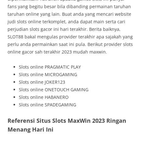
fans yang begitu besar bila dibanding permainan taruhan
taruhan online yang lain. Buat anda yang mencari website
judi slots online terkomplet, anda dapat main serta cari
perjudian slots gacor ini hari terakhir. Berita baiknya,
SLOT88 bakal mengulas provider terakhir apa sajakah yang
perlu anda permainkan saat ini pula. Berikut provider slots
online gacor sah terakhir 2023 mudah maxwin.
Slots online PRAGMATIC PLAY
Slots online MICROGAMING
Slots online JOKER123
Slots online ONETOUCH GAMING
Slots online HABANERO
Slots online SPADEGAMING
Referensi Situs Slots MaxWin 2023 Ringan
Menang Hari Ini