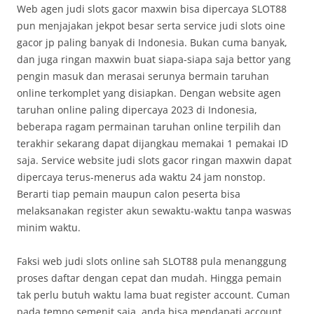
Web agen judi slots gacor maxwin bisa dipercaya SLOT88
pun menjajakan jekpot besar serta service judi slots oine
gacor jp paling banyak di Indonesia. Bukan cuma banyak,
dan juga ringan maxwin buat siapa-siapa saja bettor yang
pengin masuk dan merasai serunya bermain taruhan
online terkomplet yang disiapkan. Dengan website agen
taruhan online paling dipercaya 2023 di Indonesia,
beberapa ragam permainan taruhan online terpilih dan
terakhir sekarang dapat dijangkau memakai 1 pemakai ID
saja. Service website judi slots gacor ringan maxwin dapat
dipercaya terus-menerus ada waktu 24 jam nonstop.
Berarti tiap pemain maupun calon peserta bisa
melaksanakan register akun sewaktu-waktu tanpa waswas
minim waktu.
Faksi web judi slots online sah SLOT88 pula menanggung
proses daftar dengan cepat dan mudah. Hingga pemain
tak perlu butuh waktu lama buat register account. Cuman
pada tempo semenit saja, anda bisa mendapati account