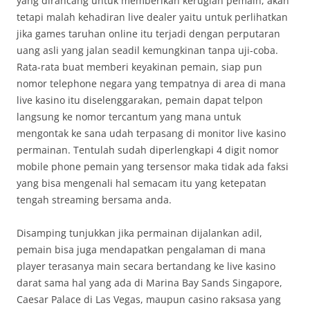
yang dirancang untuk memberikan kerugian pemain, akan
tetapi malah kehadiran live dealer yaitu untuk perlihatkan
jika games taruhan online itu terjadi dengan perputaran
uang asli yang jalan seadil kemungkinan tanpa uji-coba.
Rata-rata buat memberi keyakinan pemain, siap pun
nomor telephone negara yang tempatnya di area di mana
live kasino itu diselenggarakan, pemain dapat telpon
langsung ke nomor tercantum yang mana untuk
mengontak ke sana udah terpasang di monitor live kasino
permainan. Tentulah sudah diperlengkapi 4 digit nomor
mobile phone pemain yang tersensor maka tidak ada faksi
yang bisa mengenali hal semacam itu yang ketepatan
tengah streaming bersama anda.
Disamping tunjukkan jika permainan dijalankan adil,
pemain bisa juga mendapatkan pengalaman di mana
player terasanya main secara bertandang ke live kasino
darat sama hal yang ada di Marina Bay Sands Singapore,
Caesar Palace di Las Vegas, maupun casino raksasa yang