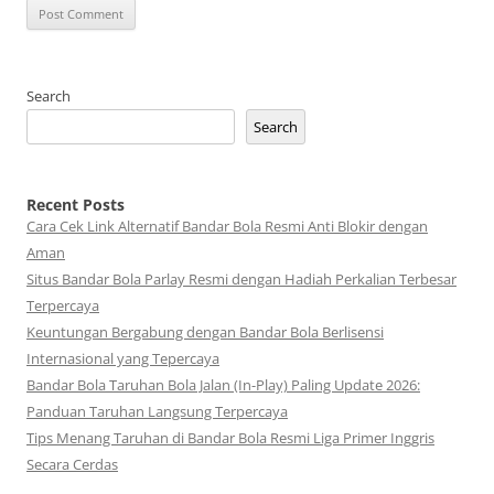
Search
Search
Recent Posts
Cara Cek Link Alternatif Bandar Bola Resmi Anti Blokir dengan
Aman
Situs Bandar Bola Parlay Resmi dengan Hadiah Perkalian Terbesar
Terpercaya
Keuntungan Bergabung dengan Bandar Bola Berlisensi
Internasional yang Tepercaya
Bandar Bola Taruhan Bola Jalan (In-Play) Paling Update 2026:
Panduan Taruhan Langsung Terpercaya
Tips Menang Taruhan di Bandar Bola Resmi Liga Primer Inggris
Secara Cerdas