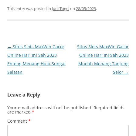
This entry was posted in
Judi Togel
on
28/05/2023
.
Post
←
Situs Slots MaxWin Gacor
Situs Slots MaxWin Gacor
navigation
Online Hari Ini Sah 2023
Online Hari Ini Sah 2023
Enteng Menang Hulu Sungai
Mudah Menang Tanjung
Selatan
Selor
→
Leave a Reply
Your email address will not be published.
Required fields
are marked
*
Comment
*