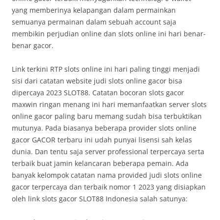
yang memberinya kelapangan dalam permainkan
semuanya permainan dalam sebuah account saja
membikin perjudian online dan slots online ini hari benar-
benar gacor.
Link terkini RTP slots online ini hari paling tinggi menjadi
sisi dari catatan website judi slots online gacor bisa
dipercaya 2023 SLOT88. Catatan bocoran slots gacor
maxwin ringan menang ini hari memanfaatkan server slots
online gacor paling baru memang sudah bisa terbuktikan
mutunya. Pada biasanya beberapa provider slots online
gacor GACOR terbaru ini udah punyai lisensi sah kelas
dunia. Dan tentu saja server professional terpercaya serta
terbaik buat jamin kelancaran beberapa pemain. Ada
banyak kelompok catatan nama provided judi slots online
gacor terpercaya dan terbaik nomor 1 2023 yang disiapkan
oleh link slots gacor SLOT88 Indonesia salah satunya: