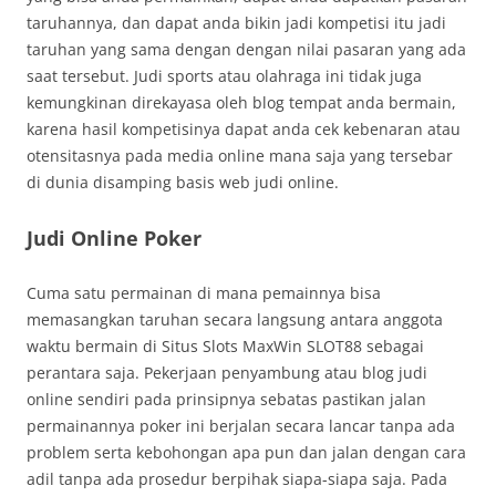
taruhannya, dan dapat anda bikin jadi kompetisi itu jadi
taruhan yang sama dengan dengan nilai pasaran yang ada
saat tersebut. Judi sports atau olahraga ini tidak juga
kemungkinan direkayasa oleh blog tempat anda bermain,
karena hasil kompetisinya dapat anda cek kebenaran atau
otensitasnya pada media online mana saja yang tersebar
di dunia disamping basis web judi online.
Judi Online Poker
Cuma satu permainan di mana pemainnya bisa
memasangkan taruhan secara langsung antara anggota
waktu bermain di Situs Slots MaxWin SLOT88 sebagai
perantara saja. Pekerjaan penyambung atau blog judi
online sendiri pada prinsipnya sebatas pastikan jalan
permainannya poker ini berjalan secara lancar tanpa ada
problem serta kebohongan apa pun dan jalan dengan cara
adil tanpa ada prosedur berpihak siapa-siapa saja. Pada