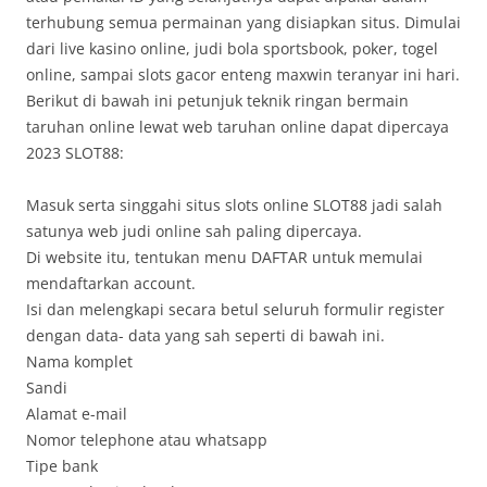
terhubung semua permainan yang disiapkan situs. Dimulai
dari live kasino online, judi bola sportsbook, poker, togel
online, sampai slots gacor enteng maxwin teranyar ini hari.
Berikut di bawah ini petunjuk teknik ringan bermain
taruhan online lewat web taruhan online dapat dipercaya
2023 SLOT88:
Masuk serta singgahi situs slots online SLOT88 jadi salah
satunya web judi online sah paling dipercaya.
Di website itu, tentukan menu DAFTAR untuk memulai
mendaftarkan account.
Isi dan melengkapi secara betul seluruh formulir register
dengan data- data yang sah seperti di bawah ini.
Nama komplet
Sandi
Alamat e-mail
Nomor telephone atau whatsapp
Tipe bank