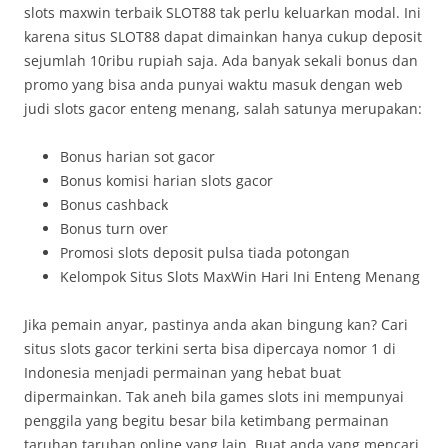
slots maxwin terbaik SLOT88 tak perlu keluarkan modal. Ini
karena situs SLOT88 dapat dimainkan hanya cukup deposit
sejumlah 10ribu rupiah saja. Ada banyak sekali bonus dan
promo yang bisa anda punyai waktu masuk dengan web
judi slots gacor enteng menang, salah satunya merupakan:
Bonus harian sot gacor
Bonus komisi harian slots gacor
Bonus cashback
Bonus turn over
Promosi slots deposit pulsa tiada potongan
Kelompok Situs Slots MaxWin Hari Ini Enteng Menang
Jika pemain anyar, pastinya anda akan bingung kan? Cari
situs slots gacor terkini serta bisa dipercaya nomor 1 di
Indonesia menjadi permainan yang hebat buat
dipermainkan. Tak aneh bila games slots ini mempunyai
penggila yang begitu besar bila ketimbang permainan
taruhan taruhan online yang lain. Buat anda yang mencari