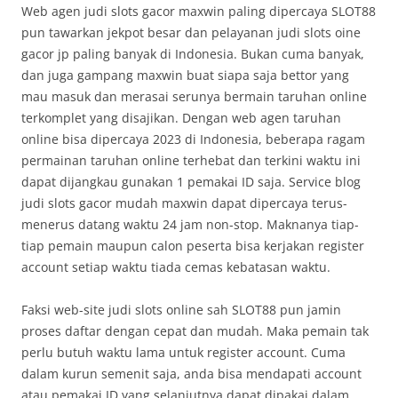
Web agen judi slots gacor maxwin paling dipercaya SLOT88
pun tawarkan jekpot besar dan pelayanan judi slots oine
gacor jp paling banyak di Indonesia. Bukan cuma banyak,
dan juga gampang maxwin buat siapa saja bettor yang
mau masuk dan merasai serunya bermain taruhan online
terkomplet yang disajikan. Dengan web agen taruhan
online bisa dipercaya 2023 di Indonesia, beberapa ragam
permainan taruhan online terhebat dan terkini waktu ini
dapat dijangkau gunakan 1 pemakai ID saja. Service blog
judi slots gacor mudah maxwin dapat dipercaya terus-
menerus datang waktu 24 jam non-stop. Maknanya tiap-
tiap pemain maupun calon peserta bisa kerjakan register
account setiap waktu tiada cemas kebatasan waktu.
Faksi web-site judi slots online sah SLOT88 pun jamin
proses daftar dengan cepat dan mudah. Maka pemain tak
perlu butuh waktu lama untuk register account. Cuma
dalam kurun semenit saja, anda bisa mendapati account
atau pemakai ID yang selanjutnya dapat dipakai dalam