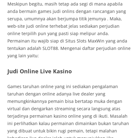
Meskipun begitu, masih tetap ada segi di mana apabila
anda bermain games judi onlins dengan rancangan yang
serupa, umumnya akan berjumpa titik jemunya . Maka,
web-site judi online terhebat jelas sediakan perjudian
online terpilih pun yang pasti siap melipur anda.
Permainan itu wajib siap di Situs Slots MaxWin yang anda
tentukan adalah SLOT88. Mengenai daftar perjudian online
yang lain yaitu:
Judi Online Live Kasino
Games taruhan online yang ini sediakan pengalaman
taruhan dengan online adanya live dealer yang
memungkinkannya pemain bisa bertatap muka dengan
virtual dan dengarkan streaming secara langsung atas
terjadinya permainan kasino online yang di ikuti. Masalah
ini perlihatkan kalau permainan dimainkan bukan taruhan
yang dibuat untuk bikin rugi pemain, tetapi malahan