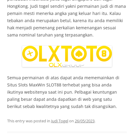
HongKong. Judi togel sendiri yakni permainan judi di mana
pemain mesti menerka angka yang keluar hari itu. Kalau
tebakan anda merupakan betul, karena itu anda memiliki
hak menjadi pemenang perkalian kemenangan sesuai
sama nominal taruhan yang terpasangkan.
Semua permainan di atas dapat anda mememainkan di
Situs Slots MaxWin SLOT88 terhebat yang bisa anda
ikutinya websitenya saat ini pun. Pelbagai keuntungan
paling besar dapat anda dapatkan di web yang satu
berikut sebab kwalitetnya yang sudah tak disangsikan.
This entry was posted in
Judi Togel
on
26/05/2023
.