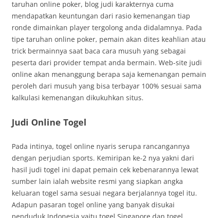
taruhan online poker, blog judi karakternya cuma
mendapatkan keuntungan dari rasio kemenangan tiap
ronde dimainkan player tergolong anda didalamnya. Pada
tipe taruhan online poker, pemain akan dites keahlian atau
trick bermainnya saat baca cara musuh yang sebagai
peserta dari provider tempat anda bermain. Web-site judi
online akan menanggung berapa saja kemenangan pemain
peroleh dari musuh yang bisa terbayar 100% sesuai sama
kalkulasi kemenangan dikukuhkan situs.
Judi Online Togel
Pada intinya, togel online nyaris serupa rancangannya
dengan perjudian sports. Kemiripan ke-2 nya yakni dari
hasil judi togel ini dapat pemain cek kebenarannya lewat
sumber lain ialah website resmi yang siapkan angka
keluaran togel sama sesuai negara berjalannya togel itu.
Adapun pasaran togel online yang banyak disukai
penduduk Indonesia yaitu togel Singapore dan togel