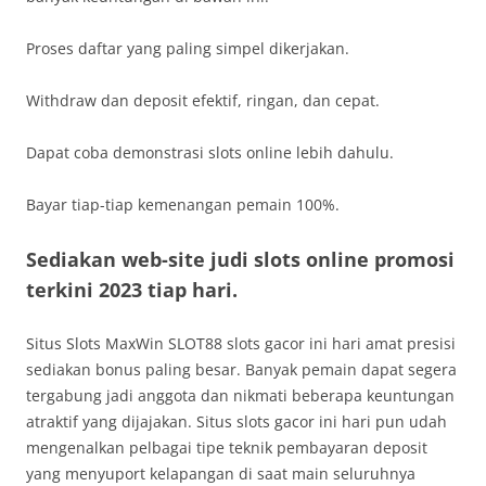
Proses daftar yang paling simpel dikerjakan.
Withdraw dan deposit efektif, ringan, dan cepat.
Dapat coba demonstrasi slots online lebih dahulu.
Bayar tiap-tiap kemenangan pemain 100%.
Sediakan web-site judi slots online promosi
terkini 2023 tiap hari.
Situs Slots MaxWin SLOT88 slots gacor ini hari amat presisi
sediakan bonus paling besar. Banyak pemain dapat segera
tergabung jadi anggota dan nikmati beberapa keuntungan
atraktif yang dijajakan. Situs slots gacor ini hari pun udah
mengenalkan pelbagai tipe teknik pembayaran deposit
yang menyuport kelapangan di saat main seluruhnya