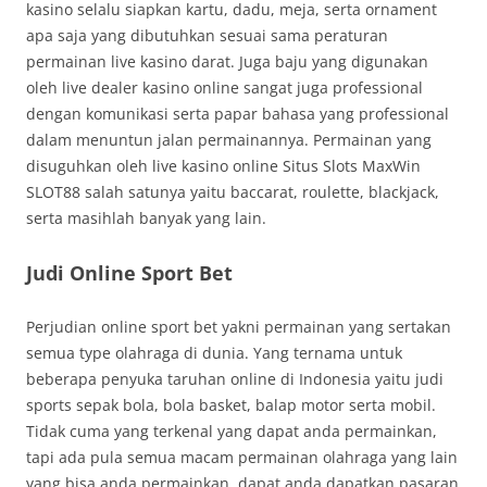
kasino selalu siapkan kartu, dadu, meja, serta ornament
apa saja yang dibutuhkan sesuai sama peraturan
permainan live kasino darat. Juga baju yang digunakan
oleh live dealer kasino online sangat juga professional
dengan komunikasi serta papar bahasa yang professional
dalam menuntun jalan permainannya. Permainan yang
disuguhkan oleh live kasino online Situs Slots MaxWin
SLOT88 salah satunya yaitu baccarat, roulette, blackjack,
serta masihlah banyak yang lain.
Judi Online Sport Bet
Perjudian online sport bet yakni permainan yang sertakan
semua type olahraga di dunia. Yang ternama untuk
beberapa penyuka taruhan online di Indonesia yaitu judi
sports sepak bola, bola basket, balap motor serta mobil.
Tidak cuma yang terkenal yang dapat anda permainkan,
tapi ada pula semua macam permainan olahraga yang lain
yang bisa anda permainkan, dapat anda dapatkan pasaran