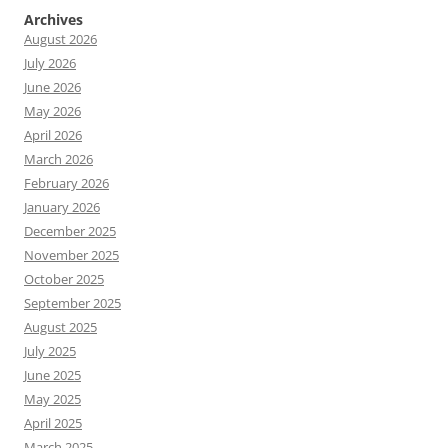
Archives
August 2026
July 2026
June 2026
May 2026
April 2026
March 2026
February 2026
January 2026
December 2025
November 2025
October 2025
September 2025
August 2025
July 2025
June 2025
May 2025
April 2025
March 2025