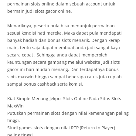
permainan slots online dalam sebuah account untuk
bermain judi slots gacor online.
Menariknya, peserta pula bisa menunjuk permainan
sesuai kondisi hati mereka. Maka dapat pula mendapati
banyak hadiah dan bonus slots menarik. Dengan kerap
main, tentu saja dapat membuat anda jadi sangat kaya
secara cepat . Sehingga anda dapat memperoleh
keuntungan secara gampang melalui website judi slots
gacor ini hari mudah menang. Dan terdapatnya bonus
slots maxwin hingga sampai beberapa ratus juta rupiah
sampai bonus cashback serta komisi.
Kiat Simple Menang Jekpot Slots Online Pada Situs Slots
MaxWin
Putuskan permainan slots dengan nilai kemenangan paling
tinggi.
Studi games slots dengan nilai RTP (Return to Player)
paling tinggi.