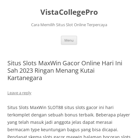
VistaCollegePro
Cara Memilih Situs Slot Online Terpercaya
Skip
Menu
to
content
Situs Slots MaxWin Gacor Online Hari Ini
Sah 2023 Ringan Menang Kutai
Kartanegara
Leave a reply
Situs Slots MaxWin SLOT88 situs slots gacor ini hari
terkomplet dengan sebuah bonus terbaik. Beberapa player
yang telah masuk jadi anggota jelas dapat merasai
bermacam type keuntungan bagus yang bisa dicapai.
Pendapat skema slots gacor maxwin halaman bocoran slots