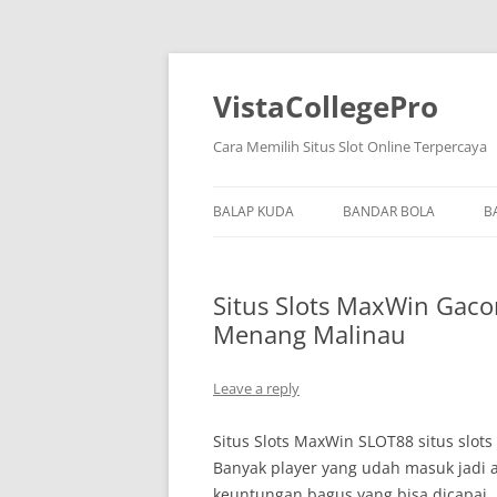
VistaCollegePro
Cara Memilih Situs Slot Online Terpercaya
BALAP KUDA
BANDAR BOLA
B
Situs Slots MaxWin Gaco
Menang Malinau
Leave a reply
Situs Slots MaxWin SLOT88 situs slots
Banyak player yang udah masuk jadi 
keuntungan bagus yang bisa dicapai.