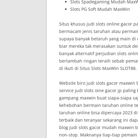
Slots Spadegaming Mudah Max
Slots PG Soft Mudah MaxWin
Situs khusus judi slots online gacor p
bermacam jenis taruhan atau permainan
supaya banyak betaruh yang main di 
biar mereka tak merasakan suntuk d
banyak alternatif perjudian slots on
bertambah ringan teraih sebab pema
di ikuti di Situs Slots MaxWin SLOT88.
Website biro judi slots gacor maxwin
service judi slots oine gacor jp palin
gampang maxwin buat siapa-siapa saj
kehebohan bermain taruhan online te
taruhan online bisa dipercaya 2023 d
terbaik dan teranyar sekarang ini da
blog judi slots gacor mudah maxwin 
non-stop. Maknanya tiap-tiap pemain 