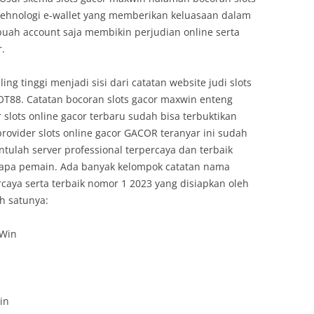
tehnologi e-wallet yang memberikan keluasaan dalam
ah account saja membikin perjudian online serta
r.
aling tinggi menjadi sisi dari catatan website judi slots
OT88. Catatan bocoran slots gacor maxwin enteng
slots online gacor terbaru sudah bisa terbuktikan
ovider slots online gacor GACOR teranyar ini sudah
entulah server professional terpercaya dan terbaik
apa pemain. Ada banyak kelompok catatan nama
ercaya serta terbaik nomor 1 2023 yang disiapkan oleh
ah satunya:
xWin
in