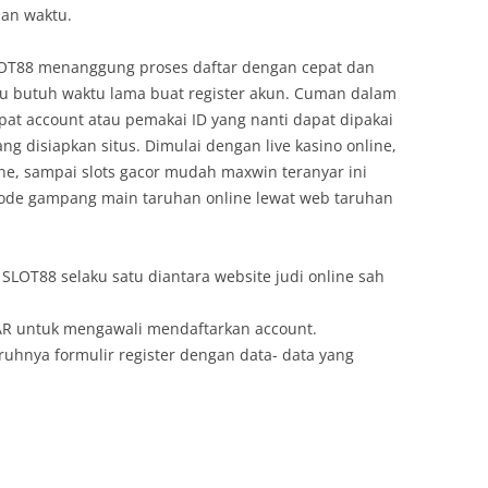
san waktu.
 SLOT88 menanggung proses daftar dengan cepat dan
lu butuh waktu lama buat register akun. Cuman dalam
at account atau pemakai ID yang nanti dapat dipakai
disiapkan situs. Dimulai dengan live kasino online,
line, sampai slots gacor mudah maxwin teranyar ini
metode gampang main taruhan online lewat web taruhan
e SLOT88 selaku satu diantara website judi online sah
R untuk mengawali mendaftarkan account.
uruhnya formulir register dengan data- data yang