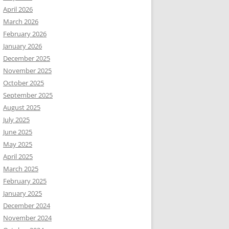
April 2026
March 2026
February 2026
January 2026
December 2025
November 2025
October 2025
September 2025
August 2025
July 2025
June 2025
May 2025
April 2025
March 2025
February 2025
January 2025
December 2024
November 2024