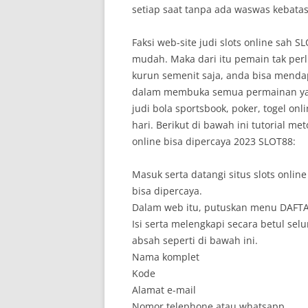
setiap saat tanpa ada waswas kebata
Faksi web-site judi slots online sah
mudah. Maka dari itu pemain tak per
kurun semenit saja, anda bisa mendap
dalam membuka semua permainan yang 
judi bola sportsbook, poker, togel on
hari. Berikut di bawah ini tutorial 
online bisa dipercaya 2023 SLOT88:
Masuk serta datangi situs slots onlin
bisa dipercaya.
Dalam web itu, putuskan menu DAFTA
Isi serta melengkapi secara betul sel
absah seperti di bawah ini.
Nama komplet
Kode
Alamat e-mail
Nomor telephone atau whatsapp