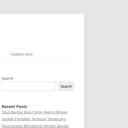
TEMBAK IKAN
Search
Search
Recent Posts
Situs Bandar Bola Parlay Resmi dengan
Hadiah Perkalian Terbesar Terpercaya
Keuntungan Bergabung dengan Bandar