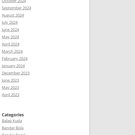
October 2024
September 2024
August 2024
July 2024
June 2024
May 2024
April 2024
March 2024
February 2024
January 2024
December 2023
June 2023
May 2023
April 2023
Categories
Balap Kuda
Bandar Bola