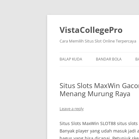
VistaCollegePro
Cara Memilih Situs Slot Online Terpercaya
BALAP KUDA
BANDAR BOLA
B
Situs Slots MaxWin Gaco
Menang Murung Raya
Leave a reply
Situs Slots MaxWin SLOT88 situs slots
Banyak player yang udah masuk jadi 
bagus yang bisa dicapai. Petunjuk sk