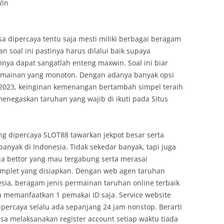
Win
bisa dipercaya tentu saja mesti miliki berbagai beragam
n soal ini pastinya harus dilalui baik supaya
nya dapat sangatlah enteng maxwin. Soal ini biar
rmainan yang monoton. Dengan adanya banyak opsi
r 2023, keinginan kemenangan bertambah simpel teraih
negaskan taruhan yang wajib di ikuti pada Situs
ing dipercaya SLOT88 tawarkan jekpot besar serta
g banyak di Indonesia. Tidak sekedar banyak, tapi juga
a bettor yang mau tergabung serta merasai
omplet yang disiapkan. Dengan web agen taruhan
esia, beragam jenis permainan taruhan online terbaik
au memanfaatkan 1 pemakai ID saja. Service website
ipercaya selalu ada sepanjang 24 jam nonstop. Berarti
sa melaksanakan register account setiap waktu tiada