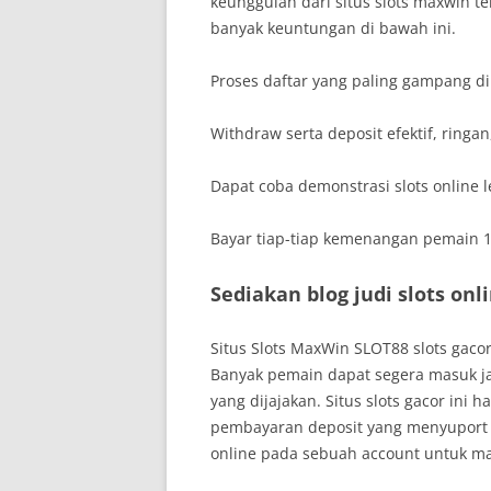
keunggulan dari situs slots maxwin t
banyak keuntungan di bawah ini.
Proses daftar yang paling gampang di
Withdraw serta deposit efektif, ringan
Dapat coba demonstrasi slots online l
Bayar tiap-tiap kemenangan pemain 
Sediakan blog judi slots onl
Situs Slots MaxWin SLOT88 slots gacor
Banyak pemain dapat segera masuk ja
yang dijajakan. Situs slots gacor in
pembayaran deposit yang menyuport 
online pada sebuah account untuk main