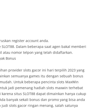
uskan register account anda.
line SLOT88. Dalam beberapa saat agen bakal memberi
l atau nomor telpon yang telah didaftarkan.
nyak Bonus
ihan provider slots gacor ini hari terpilih 2023 yang
a mainkan semuanya games itu dengan sebuah bonus
a mudah. Untuk beberapa pencinta slots MaxWin
untuk jadi pemenang hadiah slots maxwin terhebat
i karena situs SLOT88 dapat dimainkan hanya cukup
 Ada banyak sekali bonus dan promo yang bisa anda
udi slots gacor ringan menang, salah satunya