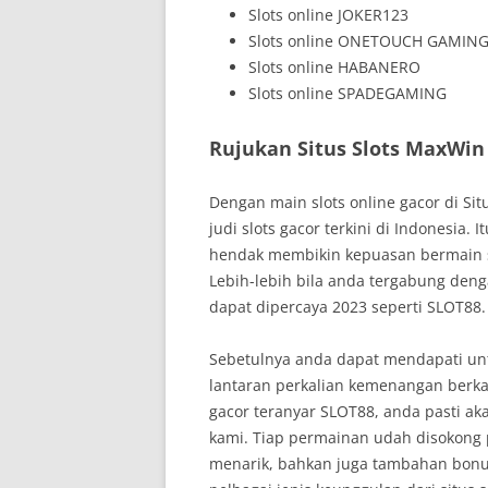
Slots online JOKER123
Slots online ONETOUCH GAMIN
Slots online HABANERO
Slots online SPADEGAMING
Rujukan Situs Slots MaxWin
Dengan main slots online gacor di Si
judi slots gacor terkini di Indonesia.
hendak membikin kepuasan bermain 
Lebih-lebih bila anda tergabung deng
dapat dipercaya 2023 seperti SLOT88.
Sebetulnya anda dapat mendapati untu
lantaran perkalian kemenangan berkali
gacor teranyar SLOT88, anda pasti ak
kami. Tiap permainan udah disokong 
menarik, bahkan juga tambahan bonus 