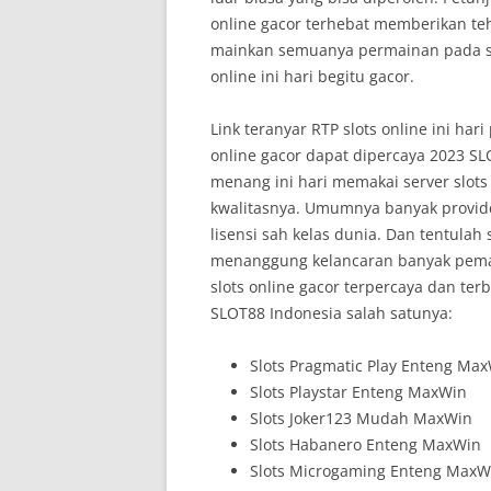
online gacor terhebat memberikan teh
mainkan semuanya permainan pada suat
online ini hari begitu gacor.
Link teranyar RTP slots online ini hari 
online gacor dapat dipercaya 2023 SL
menang ini hari memakai server slots
kwalitasnya. Umumnya banyak provide
lisensi sah kelas dunia. Dan tentulah
menanggung kelancaran banyak pemai
slots online gacor terpercaya dan terb
SLOT88 Indonesia salah satunya:
Slots Pragmatic Play Enteng Ma
Slots Playstar Enteng MaxWin
Slots Joker123 Mudah MaxWin
Slots Habanero Enteng MaxWin
Slots Microgaming Enteng MaxW