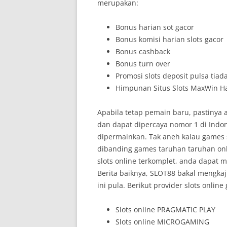
merupakan:
Bonus harian sot gacor
Bonus komisi harian slots gacor
Bonus cashback
Bonus turn over
Promosi slots deposit pulsa tia
Himpunan Situs Slots MaxWin H
Apabila tetap pemain baru, pastinya a
dan dapat dipercaya nomor 1 di Indo
dipermainkan. Tak aneh kalau games sl
dibanding games taruhan taruhan onli
slots online terkomplet, anda dapat ma
Berita baiknya, SLOT88 bakal mengkaj
ini pula. Berikut provider slots onlin
Slots online PRAGMATIC PLAY
Slots online MICROGAMING