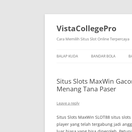
VistaCollegePro
Cara Memilih Situs Slot Online Terpercaya
BALAP KUDA
BANDAR BOLA
B
Situs Slots MaxWin Gaco
Menang Tana Paser
Leave a reply
Situs Slots MaxWin SLOT88 situs slots
player yang telah tergabung jadi an
luar biasa yang bisa diperoleh. Petu