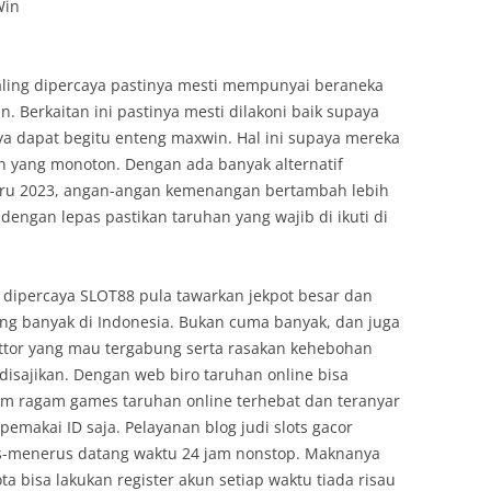
Win
 paling dipercaya pastinya mesti mempunyai beraneka
. Berkaitan ini pastinya mesti dilakoni baik supaya
a dapat begitu enteng maxwin. Hal ini supaya mereka
n yang monoton. Dengan ada banyak alternatif
 baru 2023, angan-angan kemenangan bertambah lebih
engan lepas pastikan taruhan yang wajib di ikuti di
a dipercaya SLOT88 pula tawarkan jekpot besar dan
ling banyak di Indonesia. Bukan cuma banyak, dan juga
ttor yang mau tergabung serta rasakan kehebohan
disajikan. Dengan web biro taruhan online bisa
am ragam games taruhan online terhebat dan teranyar
pemakai ID saja. Pelayanan blog judi slots gacor
us-menerus datang waktu 24 jam nonstop. Maknanya
a bisa lakukan register akun setiap waktu tiada risau