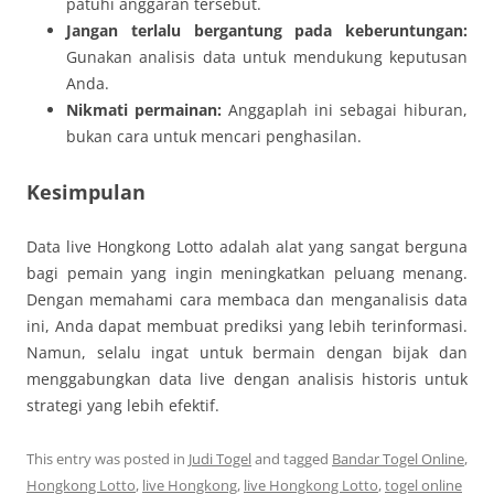
patuhi anggaran tersebut.
Jangan terlalu bergantung pada keberuntungan:
Gunakan analisis data untuk mendukung keputusan
Anda.
Nikmati permainan:
Anggaplah ini sebagai hiburan,
bukan cara untuk mencari penghasilan.
Kesimpulan
Data live Hongkong Lotto adalah alat yang sangat berguna
bagi pemain yang ingin meningkatkan peluang menang.
Dengan memahami cara membaca dan menganalisis data
ini, Anda dapat membuat prediksi yang lebih terinformasi.
Namun, selalu ingat untuk bermain dengan bijak dan
menggabungkan data live dengan analisis historis untuk
strategi yang lebih efektif.
This entry was posted in
Judi Togel
and tagged
Bandar Togel Online
,
Hongkong Lotto
,
live Hongkong
,
live Hongkong Lotto
,
togel online