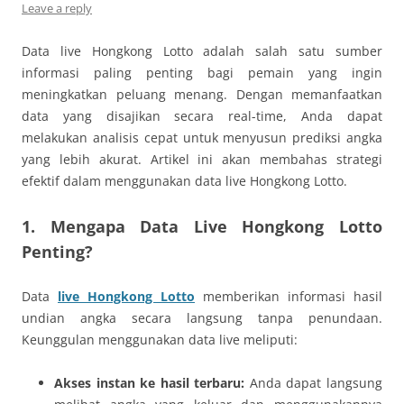
Leave a reply
Data live Hongkong Lotto adalah salah satu sumber
informasi paling penting bagi pemain yang ingin
meningkatkan peluang menang. Dengan memanfaatkan
data yang disajikan secara real-time, Anda dapat
melakukan analisis cepat untuk menyusun prediksi angka
yang lebih akurat. Artikel ini akan membahas strategi
efektif dalam menggunakan data live Hongkong Lotto.
1. Mengapa Data Live Hongkong Lotto
Penting?
Data
live Hongkong Lotto
memberikan informasi hasil
undian angka secara langsung tanpa penundaan.
Keunggulan menggunakan data live meliputi:
Akses instan ke hasil terbaru:
Anda dapat langsung