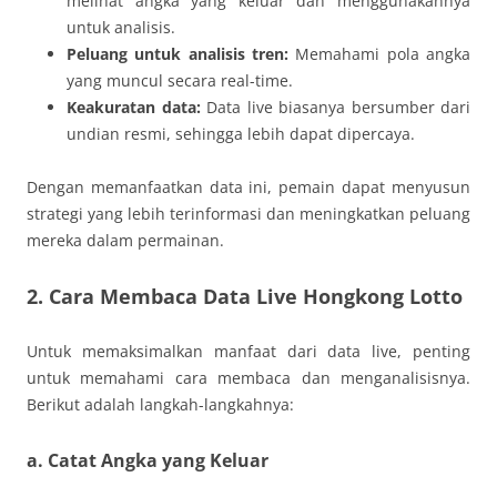
melihat angka yang keluar dan menggunakannya
untuk analisis.
Peluang untuk analisis tren:
Memahami pola angka
yang muncul secara real-time.
Keakuratan data:
Data live biasanya bersumber dari
undian resmi, sehingga lebih dapat dipercaya.
Dengan memanfaatkan data ini, pemain dapat menyusun
strategi yang lebih terinformasi dan meningkatkan peluang
mereka dalam permainan.
2. Cara Membaca Data Live Hongkong Lotto
Untuk memaksimalkan manfaat dari data live, penting
untuk memahami cara membaca dan menganalisisnya.
Berikut adalah langkah-langkahnya:
a. Catat Angka yang Keluar