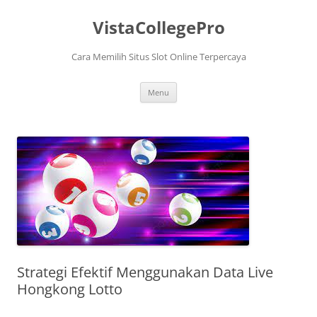
VistaCollegePro
Cara Memilih Situs Slot Online Terpercaya
Skip
Menu
to
content
Strategi Efektif Menggunakan Data Live
Hongkong Lotto