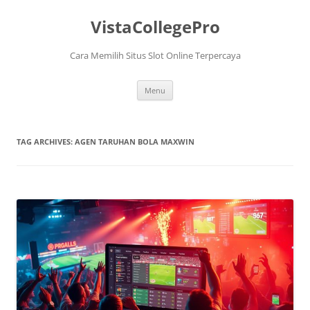
VistaCollegePro
Cara Memilih Situs Slot Online Terpercaya
Skip
Menu
to
content
TAG ARCHIVES:
AGEN TARUHAN BOLA MAXWIN