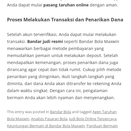
Anda dapat mulai
pasang taruhan online
dengan aman.
Proses Melakukan Transaksi dan Penarikan Dana
Setelah akun terverifikasi, Anda dapat mulai melakukan
transaksi.
Bandar judi resmi
seperti Bandar Bola Maxwin
menawarkan berbagai metode pembayaran yang
memudahkan pemain untuk melakukan deposit. Setelah
mendapatkan kemenangan, proses penarikan dana juga
dirancang agar cepat dan tidak rumit. Cukup pilih metode
penarikan yang diinginkan, ikuti langkah-langkah yang
diminta, dan dana Anda akan ditransfer ke rekening Anda
dalam waktu singkat. Dengan cara ini, pengalaman
bermain Anda akan lebih nyaman dan menyenangkan.
This entry was posted in
Bandar Bola
and tagged
Agen Taruhan
Bola Maxwin
,
Analisis Pasaran Bola
,
Judi Bola Online Terpercaya
,
Keuntungan Bermain di Bandar Bola Maxwin
,
Panduan Bermain