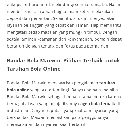
enkripsi terbaru untuk melindungi semua transaksi. Hal ini
memberikan rasa aman bagi pemain ketika melakukan
deposit dan penarikan. Selain itu, situs ini menyediakan
layanan pelanggan yang cepat dan ramah, siap membantu
mengatasi setiap masalah yang mungkin timbul. Dengan
segala jaminan keamanan dan kenyamanan, pemain dapat
bertaruh dengan tenang dan fokus pada permainan.
Bandar Bola Maxwin: Pilihan Terbaik untuk
Taruhan Bola Online
Bandar Bola Maxwin menawarkan pengalaman
taruhan
bola online
yang tak tertandingi. Banyak pemain memilih
Bandar Bola Maxwin sebagai tempat utama mereka karena
berbagai alasan yang menjadikannya
agen bola terbaik
di
industri ini. Dengan reputasi yang kuat dan layanan yang
berkualitas, Maxwin memastikan para penggunanya
merasa aman dan nyaman saat bertaruh.