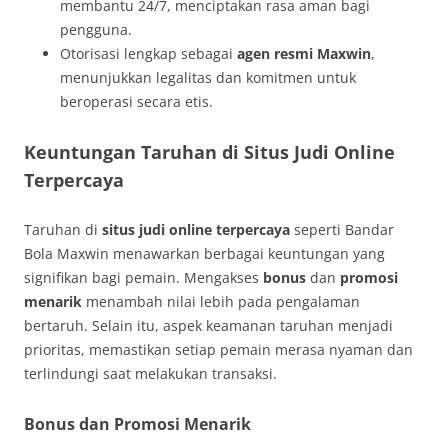
membantu 24/7, menciptakan rasa aman bagi
pengguna.
Otorisasi lengkap sebagai
agen resmi Maxwin
,
menunjukkan legalitas dan komitmen untuk
beroperasi secara etis.
Keuntungan Taruhan di Situs Judi Online
Terpercaya
Taruhan di
situs judi online terpercaya
seperti Bandar
Bola Maxwin menawarkan berbagai keuntungan yang
signifikan bagi pemain. Mengakses
bonus
dan
promosi
menarik
menambah nilai lebih pada pengalaman
bertaruh. Selain itu, aspek keamanan taruhan menjadi
prioritas, memastikan setiap pemain merasa nyaman dan
terlindungi saat melakukan transaksi.
Bonus dan Promosi Menarik