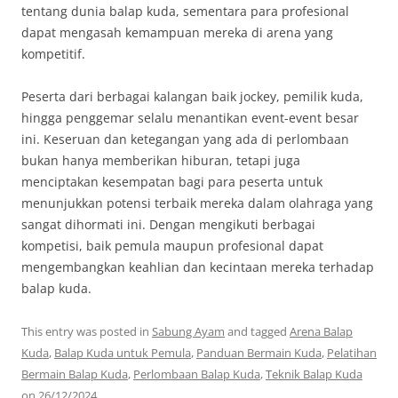
tentang dunia balap kuda, sementara para profesional
dapat mengasah kemampuan mereka di arena yang
kompetitif.
Peserta dari berbagai kalangan baik jockey, pemilik kuda,
hingga penggemar selalu menantikan event-event besar
ini. Keseruan dan ketegangan yang ada di perlombaan
bukan hanya memberikan hiburan, tetapi juga
menciptakan kesempatan bagi para peserta untuk
menunjukkan potensi terbaik mereka dalam olahraga yang
sangat dihormati ini. Dengan mengikuti berbagai
kompetisi, baik pemula maupun profesional dapat
mengembangkan keahlian dan kecintaan mereka terhadap
balap kuda.
This entry was posted in
Sabung Ayam
and tagged
Arena Balap
Kuda
,
Balap Kuda untuk Pemula
,
Panduan Bermain Kuda
,
Pelatihan
Bermain Balap Kuda
,
Perlombaan Balap Kuda
,
Teknik Balap Kuda
on
26/12/2024
.