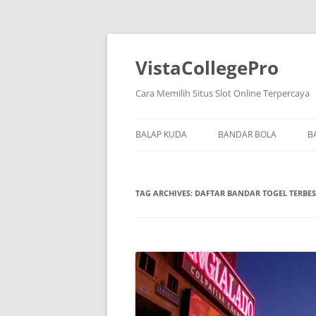
VistaCollegePro
Cara Memilih Situs Slot Online Terpercaya
BALAP KUDA
BANDAR BOLA
B
TAG ARCHIVES:
DAFTAR BANDAR TOGEL TERBE