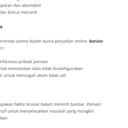
sparan dan akuntabel
 dan bonus menarik
a
rioritas utama dalam dunia perjudian online.
Bandar
n:
informasi pribadi pemain
untuk memastikan data tidak disalahgunakan
r untuk mencegah akses tidak sah
pakan faktor krusial dalam memilih bandar. Pemain
sif untuk menyelesaikan masalah yang mungkin
kan: