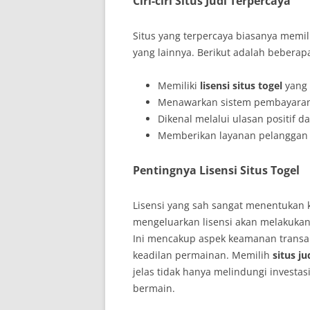
Ciri-ciri Situs Judi Terpercaya
Situs yang terpercaya biasanya memi
yang lainnya. Berikut adalah beberapa
Memiliki
lisensi situs togel
yang 
Menawarkan sistem pembayaran
Dikenal melalui ulasan positif d
Memberikan layanan pelanggan 
Pentingnya Lisensi Situs Togel
Lisensi yang sah sangat menentukan
mengeluarkan lisensi akan melakukan
Ini mencakup aspek keamanan transak
keadilan permainan. Memilih
situs ju
jelas tidak hanya melindungi investa
bermain.