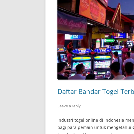
Daftar Bandar Togel Ter
Leave a reply
Industri togel online di Indonesia m
bagi para pemain untuk mengetahui