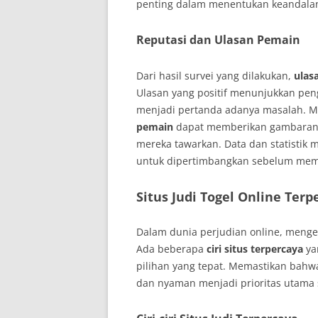
penting dalam menentukan keandalan
Reputasi dan Ulasan Pemain
Dari hasil survei yang dilakukan,
ulas
Ulasan yang positif menunjukkan pen
menjadi pertanda adanya masalah. 
pemain
dapat memberikan gambaran y
mereka tawarkan. Data dan statistik
untuk dipertimbangkan sebelum memi
Situs Judi Togel Online Terp
Dalam dunia perjudian online, menge
Ada beberapa
ciri situs terpercaya
ya
pilihan yang tepat. Memastikan ba
dan nyaman menjadi prioritas utama 