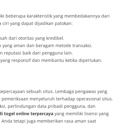
liki beberapa karakteristik yang membedakannya dari
 ciri yang dapat dijadikan patokan:
sah dari otoritas yang kredibel.
 yang aman dan beragam metode transaksi.
an reputasi baik dari pengguna lain.
yang responsif dan membantu ketika diperlukan.
 kepercayaan sebuah situs. Lembaga pengawas yang
 pemeriksaan menyeluruh terhadap operasional situs.
si, perlindungan data pribadi pengguna, dan
di togel online terpercaya
yang memiliki lisensi yang
si Anda tetapi juga memberikan rasa aman saat