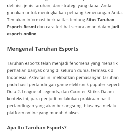
definisi, jenis taruhan, dan strategi yang dapat Anda
gunakan untuk meningkatkan peluang kemenangan Anda.
Temukan informasi berkualitas tentang
Situs Taruhan
Esports Resmi
dan cara terlibat secara aman dalam
judi
esports online
.
Mengenal Taruhan Esports
Taruhan esports telah menjadi fenomena yang menarik
perhatian banyak orang di seluruh dunia, termasuk di
Indonesia. Aktivitas ini melibatkan pemasangan taruhan
pada hasil pertandingan game elektronik populer seperti
Dota 2, League of Legends, dan Counter-Strike. Dalam
konteks ini, para penjudi melakukan prakiraan hasil
pertandingan yang akan berlangsung, biasanya melalui
platform online yang mudah diakses.
Apa Itu Taruhan Esports?