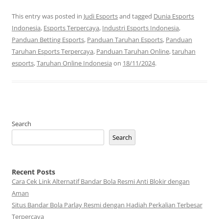
This entry was posted in
Judi Esports
and tagged
Dunia Esports
Indonesia
,
Esports Terpercaya
,
Industri Esports Indonesia
,
Panduan Betting Esports
,
Panduan Taruhan Esports
,
Panduan
Taruhan Esports Terpercaya
,
Panduan Taruhan Online
,
taruhan
esports
,
Taruhan Online Indonesia
on
18/11/2024
.
Search
Search
Recent Posts
Cara Cek Link Alternatif Bandar Bola Resmi Anti Blokir dengan
Aman
Situs Bandar Bola Parlay Resmi dengan Hadiah Perkalian Terbesar
Terpercaya