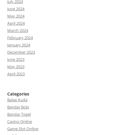
July 2024
June 2024
May 2024
April 2024
March 2024
February 2024
January 2024
December 2023
June 2023
May 2023
April 2023
Categories
Balap Kuda
Bandar Bola
Bandar Togel
Casino Online
Game Slot Online