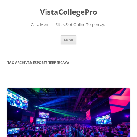
VistaCollegePro
Cara Memilih Situs Slot Online Terpercaya
Skip
Menu
to
content
TAG ARCHIVES:
ESPORTS TERPERCAYA