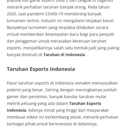
popularitas game seperti Dota 2 dan League of Legends
menarik perhatian taruhan banyak orang. Pada tahun
2020, saat pandemi COVID-19 mendorong banyak
turnamen online, industri ini mengalami lonjakan besar.
Banyaknya turnamen yang terpaksa dilakukan secara
virtual memberikan kesempatan baru bagi para penjudi
dan penggemar untuk merasakan keseruan taruhan
esports, menjadikannya salah satu bentuk judi yang paling
banyak diminati di
Taruhan di Indonesia
.
Taruhan Esports Indonesia
Pasar taruhan esports di Indonesia semakin menunjukkan
potensi yang besar. Seiring dengan meningkatnya jumlah
gamer dan penonton, banyak bandar taruhan mulai
melirik peluang yang ada dalam
Taruhan Esports
Indonesia
. Adanya minat yang tinggi dari masyarakat
membuat sektor ini berkembang pesat, menarik perhatian
berbagai pihak untuk berinvestasi di dalamnya.