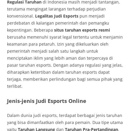
Regulasi Taruhan
di Indonesia masih menjadi tantangan,
terutama mengingat larangan terhadap perjudian
konvensional.
Legalitas Judi Esports
pun menjadi
perdebatan di kalangan pemerintah dan pemangku
kepentingan. Beberapa
situs taruhan esports resmi
berusaha memenuhi syarat legal tertentu untuk menjamin
keamanan para petaruh. Izin yang dikeluarkan oleh
pemerintah menjadi salah satu langkah untuk
menciptakan iklim yang lebih aman dan terpercaya di
pasar taruhan esports. Dengan adanya regulasi yang jelas,
diharapkan ketertiban dalam taruhan esports dapat
terjaga, memberikan perlindungan bagi semua pihak yang
terlibat.
Jenis-jenis Judi Esports Online
Dalam dunia judi esports, terdapat berbagai jenis taruhan
yang bisa dimanfaatkan oleh para pemain. Dua tipe utama
yaitu
Taruhan Langsung
dan
Taruhan Pra-Pertandingan
.