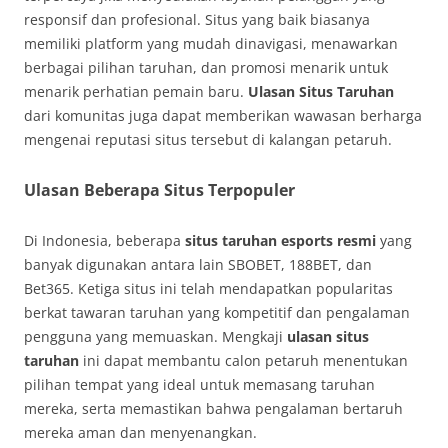
responsif dan profesional. Situs yang baik biasanya
memiliki platform yang mudah dinavigasi, menawarkan
berbagai pilihan taruhan, dan promosi menarik untuk
menarik perhatian pemain baru.
Ulasan Situs Taruhan
dari komunitas juga dapat memberikan wawasan berharga
mengenai reputasi situs tersebut di kalangan petaruh.
Ulasan Beberapa Situs Terpopuler
Di Indonesia, beberapa
situs taruhan esports resmi
yang
banyak digunakan antara lain SBOBET, 188BET, dan
Bet365. Ketiga situs ini telah mendapatkan popularitas
berkat tawaran taruhan yang kompetitif dan pengalaman
pengguna yang memuaskan. Mengkaji
ulasan situs
taruhan
ini dapat membantu calon petaruh menentukan
pilihan tempat yang ideal untuk memasang taruhan
mereka, serta memastikan bahwa pengalaman bertaruh
mereka aman dan menyenangkan.