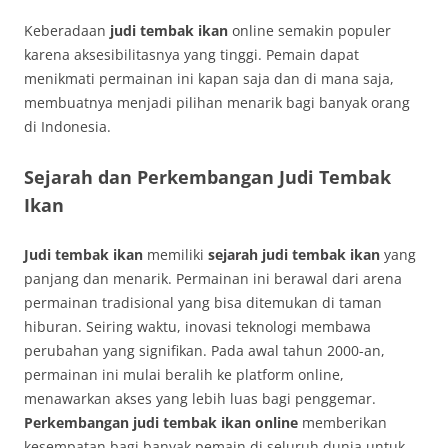
Keberadaan
judi tembak ikan
online semakin populer
karena aksesibilitasnya yang tinggi. Pemain dapat
menikmati permainan ini kapan saja dan di mana saja,
membuatnya menjadi pilihan menarik bagi banyak orang
di Indonesia.
Sejarah dan Perkembangan Judi Tembak
Ikan
Judi tembak ikan
memiliki
sejarah judi tembak ikan
yang
panjang dan menarik. Permainan ini berawal dari arena
permainan tradisional yang bisa ditemukan di taman
hiburan. Seiring waktu, inovasi teknologi membawa
perubahan yang signifikan. Pada awal tahun 2000-an,
permainan ini mulai beralih ke platform online,
menawarkan akses yang lebih luas bagi penggemar.
Perkembangan judi tembak ikan online
memberikan
kesempatan bagi banyak pemain di seluruh dunia untuk