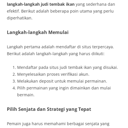
langkah-langkah judi tembak ikan
yang sederhana dan
efektif. Berikut adalah beberapa poin utama yang perlu
diperhatikan.
Langkah-langkah Memulai
Langkah pertama adalah mendaftar di situs terpercaya.
Berikut adalah langkah-langkah yang harus diikuti:
Mendaftar pada situs judi tembak ikan yang disukai.
Menyelesaikan proses verifikasi akun.
Melakukan deposit untuk memulai permainan.
Pilih permainan yang ingin dimainkan dan mulai
bermain.
Pilih Senjata dan Strategi yang Tepat
Pemain juga harus memahami berbagai senjata yang