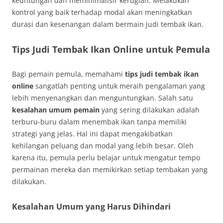
keuntungan dan meminimalisir kerugian. Melakukan
kontrol yang baik terhadap modal akan meningkatkan
durasi dan kesenangan dalam bermain judi tembak ikan.
Tips Judi Tembak Ikan Online untuk Pemula
Bagi pemain pemula, memahami
tips judi tembak ikan
online
sangatlah penting untuk meraih pengalaman yang
lebih menyenangkan dan menguntungkan. Salah satu
kesalahan umum pemain
yang sering dilakukan adalah
terburu-buru dalam menembak ikan tanpa memiliki
strategi yang jelas. Hal ini dapat mengakibatkan
kehilangan peluang dan modal yang lebih besar. Oleh
karena itu, pemula perlu belajar untuk mengatur tempo
permainan mereka dan memikirkan setiap tembakan yang
dilakukan.
Kesalahan Umum yang Harus Dihindari