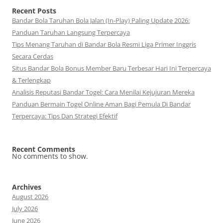
Recent Posts
Bandar Bola Taruhan Bola Jalan (In-Play) Paling Update 2026:
Panduan Taruhan Langsung Terpercaya
Tips Menang Taruhan di Bandar Bola Resmi Liga Primer Inggris
Secara Cerdas
Situs Bandar Bola Bonus Member Baru Terbesar Hari Ini Terpercaya
& Terlengkap
Analisis Reputasi Bandar Togel: Cara Menilai Kejujuran Mereka
Panduan Bermain Togel Online Aman Bagi Pemula Di Bandar
Terpercaya: Tips Dan Strategi Efektif
Recent Comments
No comments to show.
Archives
August 2026
July 2026
June 2026