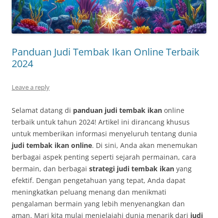
Panduan Judi Tembak Ikan Online Terbaik
2024
Leave a reply
Selamat datang di
panduan judi tembak ikan
online
terbaik untuk tahun 2024! Artikel ini dirancang khusus
untuk memberikan informasi menyeluruh tentang dunia
judi tembak ikan online
. Di sini, Anda akan menemukan
berbagai aspek penting seperti sejarah permainan, cara
bermain, dan berbagai
strategi judi tembak ikan
yang
efektif. Dengan pengetahuan yang tepat, Anda dapat
meningkatkan peluang menang dan menikmati
pengalaman bermain yang lebih menyenangkan dan
aman. Mari kita mulai menjelajahi dunia menarik dari
judi