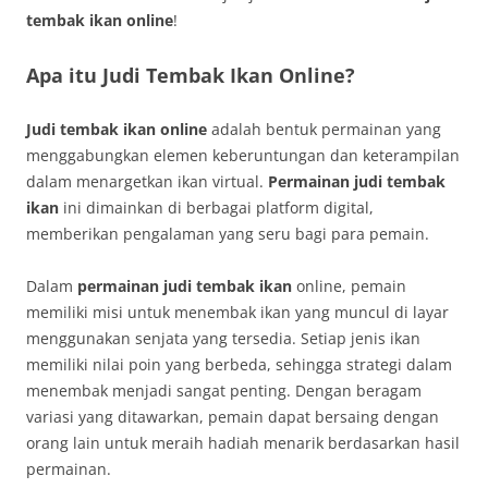
tembak ikan online
!
Apa itu Judi Tembak Ikan Online?
Judi tembak ikan online
adalah bentuk permainan yang
menggabungkan elemen keberuntungan dan keterampilan
dalam menargetkan ikan virtual.
Permainan judi tembak
ikan
ini dimainkan di berbagai platform digital,
memberikan pengalaman yang seru bagi para pemain.
Dalam
permainan judi tembak ikan
online, pemain
memiliki misi untuk menembak ikan yang muncul di layar
menggunakan senjata yang tersedia. Setiap jenis ikan
memiliki nilai poin yang berbeda, sehingga strategi dalam
menembak menjadi sangat penting. Dengan beragam
variasi yang ditawarkan, pemain dapat bersaing dengan
orang lain untuk meraih hadiah menarik berdasarkan hasil
permainan.