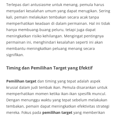
Terlepas dari antusiasme untuk menang, pemula harus
menyadari kesalahan umum yang dapat merugikan. Sering
kali, pemain melakukan tembakan secara acak tanpa
memperhatikan keadaan di dalam permainan. Hal ini tidak
hanya membuang-buang peluru, tetapi juga dapat
meningkatkan risiko kehilangan. Mengingat pentingnya
permainan ini, menghindari kesalahan seperti ini akan
membantu meningkatkan peluang menang secara
signifikan.
Timing dan Pemilihan Target yang Efektif
Pemilihan target
dan timing yang tepat adalah aspek
krusial dalam judi tembak ikan. Pemula disarankan untuk
memperhatikan momen ketika ikan-ikan spesifik muncul.
Dengan menunggu waktu yang tepat sebelum melakukan
tembakan, pemain dapat meningkatkan efektivitas strategi
mereka. Fokus pada
pemilihan target
yang memberikan