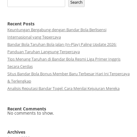
Search
Recent Posts
Keuntungan Bergabung dengan Bandar Bola Berlisensi
Internasional yang Tepercaya
Bandar Bola Taruhan Bola Jalan (In-Play) Paling Update 2026:
Panduan Taruhan Langsung Terpercaya
Tips Menang Taruhan di Bandar Bola Resmi Liga Primer Inggris
Secara Cerdas
Situs Bandar Bola Bonus Member Baru Terbesar Hari Ini Terpercaya
& Terlengkap
Analisis Reputasi Bandar Togel: Cara Menilai Kejujuran Mereka
Recent Comments
No comments to show.
Archives