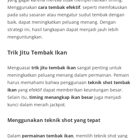
Menggunakan
cara tembak efektif
, seperti memfokuskan
pada satu sasaran atau mengatur sudut tembak dengan
baik, dapat meningkatkan peluang menang. Dengan
strategi ini, hasil tangkapan dapat menjadi jauh lebih
menguntungkan.
Trik Jitu Tembak Ikan
Menguasai
trik jitu tembak ikan
sangat penting untuk
meningkatkan peluang menang dalam permainan. Pemain
harus memahami bahwa penggunaan
teknik shot tembak
ikan
yang efektif dapat memberikan keuntungan besar.
Selain itu,
timing menangkap ikan besar
juga menjadi
kunci dalam meraih jackpot.
Menggunakan teknik shot yang tepat
Dalam
permainan tembak ikan
, memilih teknik shot yang