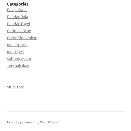
Categories
Balap Kuda
Bandar Bola
Bandar Togel
Casino Online
Game Slot Online
Judi Esports
Judi Togel
Sabung Ayam
Tembak Ikan
Situs Toto
Proudly powered by WordPress