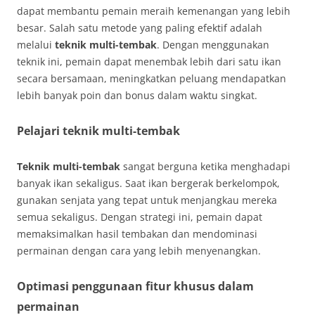
dapat membantu pemain meraih kemenangan yang lebih
besar. Salah satu metode yang paling efektif adalah
melalui
teknik multi-tembak
. Dengan menggunakan
teknik ini, pemain dapat menembak lebih dari satu ikan
secara bersamaan, meningkatkan peluang mendapatkan
lebih banyak poin dan bonus dalam waktu singkat.
Pelajari teknik multi-tembak
Teknik multi-tembak
sangat berguna ketika menghadapi
banyak ikan sekaligus. Saat ikan bergerak berkelompok,
gunakan senjata yang tepat untuk menjangkau mereka
semua sekaligus. Dengan strategi ini, pemain dapat
memaksimalkan hasil tembakan dan mendominasi
permainan dengan cara yang lebih menyenangkan.
Optimasi penggunaan fitur khusus dalam
permainan