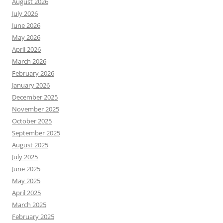
August 2026
July 2026
June 2026
May 2026
April 2026
March 2026
February 2026
January 2026
December 2025
November 2025
October 2025
September 2025
August 2025
July 2025
June 2025
May 2025
April 2025
March 2025
February 2025