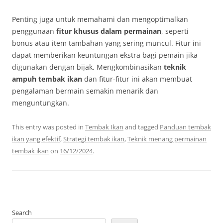
Penting juga untuk memahami dan mengoptimalkan
penggunaan
fitur khusus dalam permainan
, seperti
bonus atau item tambahan yang sering muncul. Fitur ini
dapat memberikan keuntungan ekstra bagi pemain jika
digunakan dengan bijak. Mengkombinasikan
teknik
ampuh tembak ikan
dan fitur-fitur ini akan membuat
pengalaman bermain semakin menarik dan
menguntungkan.
This entry was posted in
Tembak Ikan
and tagged
Panduan tembak
ikan yang efektif
,
Strategi tembak ikan
,
Teknik menang permainan
tembak ikan
on
16/12/2024
.
Search