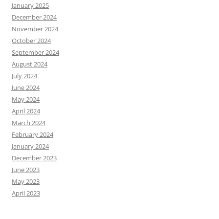
January 2025
December 2024
November 2024
October 2024
September 2024
August 2024
July 2024
June 2024
May 2024
April 2024
March 2024
February 2024
January 2024
December 2023
June 2023
May 2023
April 2023