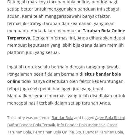
Di tengah maraknya taruhan bola online, penting bagi
setiap bettor untuk menggunakan panduan ini sebagai
acuan. Kami telah menggarisbawahi banyak faktor,
termasuk strategi taruhan dan keamanan, yang akan
membantu Anda dalam menemukan
Taruhan Bola Online
Terpercaya
. Dengan informasi ini, Anda diharapkan dapat
membuat keputusan yang lebih bijaksana dalam memilih
platform judi yang sesuai.
Ingatlah untuk selalu bermain dengan tanggung jawab.
Pengalaman positif dalam bermain di
situs bandar bola
online
tidak hanya ditentukan oleh faktor keberuntungan,
tetapi juga oleh pemilihan agen judi yang tepat.
Manfaatkan semua informasi yang telah disediakan untuk
mencapai hasil terbaik dalam setiap taruhan Anda.
This entry was posted in
Bandar Bola
and tagged
Agen Bola Resmi
,
Daftar Bandar Bola Terbaik
,
Info Bandar Bola Indonesia
,
Pasar
Taruhan Bola
,
Permainan Bola Online
,
Situs Bandar Taruhan Bola
,