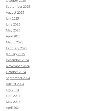
October 2025
September 2025
August 2025
July 2025
June 2025
May 2025
April 2025
March 2025
February 2025
January 2025
December 2024
November 2024
October 2024
September 2024
August 2024
July 2024
June 2024
May 2024
April 2024