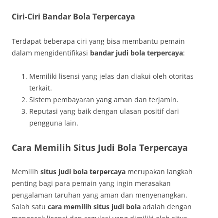
Ciri-Ciri Bandar Bola Terpercaya
Terdapat beberapa ciri yang bisa membantu pemain
dalam mengidentifikasi
bandar judi bola terpercaya
:
Memiliki lisensi yang jelas dan diakui oleh otoritas
terkait.
Sistem pembayaran yang aman dan terjamin.
Reputasi yang baik dengan ulasan positif dari
pengguna lain.
Cara Memilih Situs Judi Bola Terpercaya
Memilih
situs judi bola terpercaya
merupakan langkah
penting bagi para pemain yang ingin merasakan
pengalaman taruhan yang aman dan menyenangkan.
Salah satu
cara memilih situs judi bola
adalah dengan