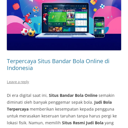
Terpercaya Situs Bandar Bola Online di
Indonesia
Leave a reply
Di era digital saat ini,
Situs Bandar Bola Online
semakin
diminati oleh banyak penggemar sepak bola.
Judi Bola
Terpercaya
memberikan kesempatan kepada pengguna
untuk merasakan keseruan taruhan tanpa harus pergi ke
lokasi fisik. Namun, memilih
Situs Resmi Judi Bola
yang