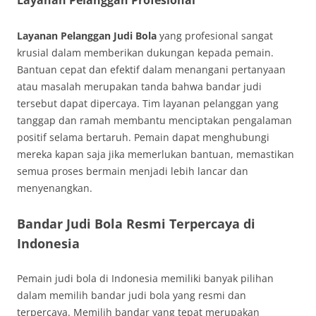
Layanan Pelanggan Judi Bola
yang profesional sangat
krusial dalam memberikan dukungan kepada pemain.
Bantuan cepat dan efektif dalam menangani pertanyaan
atau masalah merupakan tanda bahwa bandar judi
tersebut dapat dipercaya. Tim layanan pelanggan yang
tanggap dan ramah membantu menciptakan pengalaman
positif selama bertaruh. Pemain dapat menghubungi
mereka kapan saja jika memerlukan bantuan, memastikan
semua proses bermain menjadi lebih lancar dan
menyenangkan.
Bandar Judi Bola Resmi Terpercaya di
Indonesia
Pemain judi bola di Indonesia memiliki banyak pilihan
dalam memilih bandar judi bola yang resmi dan
terpercaya. Memilih bandar yang tepat merupakan