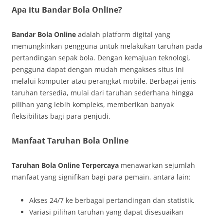
Apa itu Bandar Bola Online?
Bandar Bola Online
adalah platform digital yang
memungkinkan pengguna untuk melakukan taruhan pada
pertandingan sepak bola. Dengan kemajuan teknologi,
pengguna dapat dengan mudah mengakses situs ini
melalui komputer atau perangkat mobile. Berbagai jenis
taruhan tersedia, mulai dari taruhan sederhana hingga
pilihan yang lebih kompleks, memberikan banyak
fleksibilitas bagi para penjudi.
Manfaat Taruhan Bola Online
Taruhan Bola Online Terpercaya
menawarkan sejumlah
manfaat yang signifikan bagi para pemain, antara lain:
Akses 24/7 ke berbagai pertandingan dan statistik.
Variasi pilihan taruhan yang dapat disesuaikan