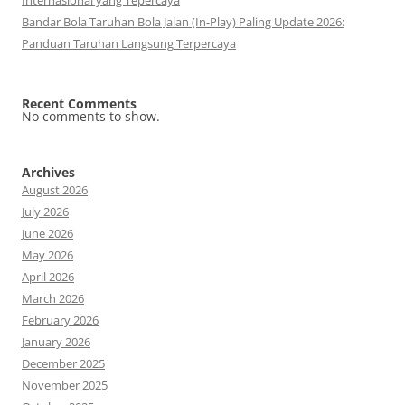
Bandar Bola Taruhan Bola Jalan (In-Play) Paling Update 2026:
Panduan Taruhan Langsung Terpercaya
Recent Comments
No comments to show.
Archives
August 2026
July 2026
June 2026
May 2026
April 2026
March 2026
February 2026
January 2026
December 2025
November 2025