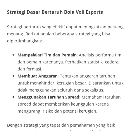
Strategi Dasar Bertaruh Bola Voli Esports
Strategi bertaruh yang efektif dapat meningkatkan peluang
menang. Berikut adalah beberapa strategi yang bisa
dipertimbangkan:
Mempelajari Tim dan Pemain
: Analisis performa tim
dan pemain karenanya. Perhatikan statistik, cedera,
dan formasi.
Membuat Anggaran
: Tentukan anggaran taruhan
untuk menghindari kerugian besar. Disarankan untuk
tidak menggunakan seluruh dana sekaligus.
Menggunakan Taruhan Spread
: Memahami taruhan
spread dapat memberikan keunggulan karena
mengurangi risiko dan potensi kerugian.
Dengan strategi yang tepat dan pemahaman yang baik