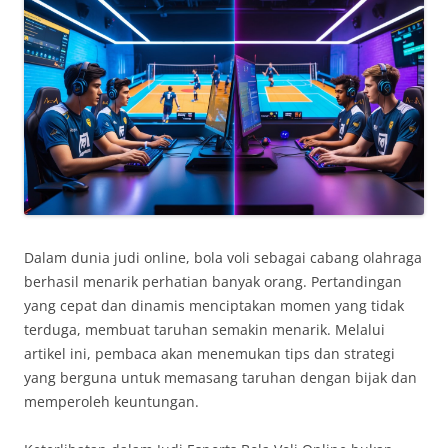
Dalam dunia judi online, bola voli sebagai cabang olahraga
berhasil menarik perhatian banyak orang. Pertandingan
yang cepat dan dinamis menciptakan momen yang tidak
terduga, membuat taruhan semakin menarik. Melalui
artikel ini, pembaca akan menemukan tips dan strategi
yang berguna untuk memasang taruhan dengan bijak dan
memperoleh keuntungan.