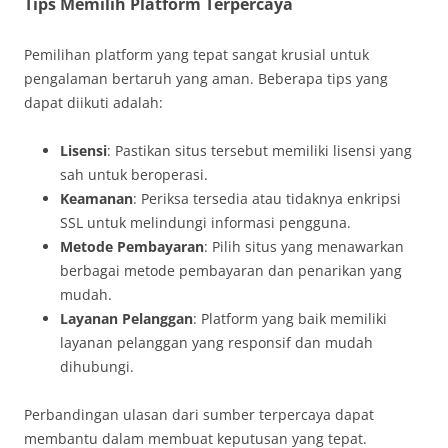
Tips Memilih Platform Terpercaya
Pemilihan platform yang tepat sangat krusial untuk
pengalaman bertaruh yang aman. Beberapa tips yang
dapat diikuti adalah:
Lisensi
: Pastikan situs tersebut memiliki lisensi yang
sah untuk beroperasi.
Keamanan
: Periksa tersedia atau tidaknya enkripsi
SSL untuk melindungi informasi pengguna.
Metode Pembayaran
: Pilih situs yang menawarkan
berbagai metode pembayaran dan penarikan yang
mudah.
Layanan Pelanggan
: Platform yang baik memiliki
layanan pelanggan yang responsif dan mudah
dihubungi.
Perbandingan ulasan dari sumber terpercaya dapat
membantu dalam membuat keputusan yang tepat.