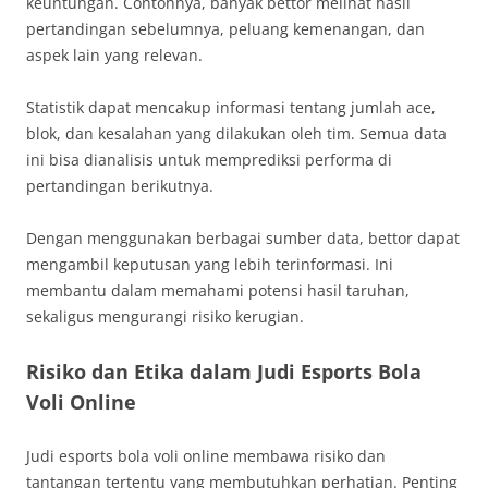
keuntungan. Contohnya, banyak bettor melihat hasil
pertandingan sebelumnya, peluang kemenangan, dan
aspek lain yang relevan.
Statistik dapat mencakup informasi tentang jumlah ace,
blok, dan kesalahan yang dilakukan oleh tim. Semua data
ini bisa dianalisis untuk memprediksi performa di
pertandingan berikutnya.
Dengan menggunakan berbagai sumber data, bettor dapat
mengambil keputusan yang lebih terinformasi. Ini
membantu dalam memahami potensi hasil taruhan,
sekaligus mengurangi risiko kerugian.
Risiko dan Etika dalam Judi Esports Bola
Voli Online
Judi esports bola voli online membawa risiko dan
tantangan tertentu yang membutuhkan perhatian. Penting