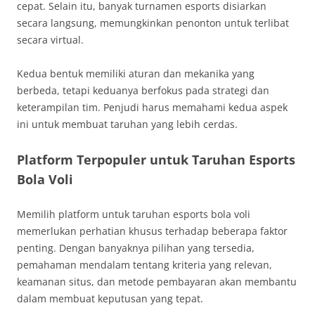
cepat. Selain itu, banyak turnamen esports disiarkan
secara langsung, memungkinkan penonton untuk terlibat
secara virtual.
Kedua bentuk memiliki aturan dan mekanika yang
berbeda, tetapi keduanya berfokus pada strategi dan
keterampilan tim. Penjudi harus memahami kedua aspek
ini untuk membuat taruhan yang lebih cerdas.
Platform Terpopuler untuk Taruhan Esports
Bola Voli
Memilih platform untuk taruhan esports bola voli
memerlukan perhatian khusus terhadap beberapa faktor
penting. Dengan banyaknya pilihan yang tersedia,
pemahaman mendalam tentang kriteria yang relevan,
keamanan situs, dan metode pembayaran akan membantu
dalam membuat keputusan yang tepat.