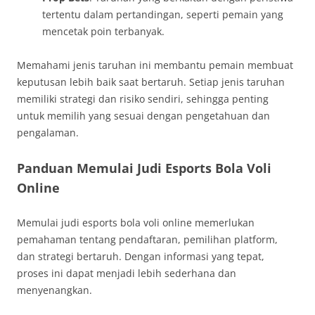
tertentu dalam pertandingan, seperti pemain yang
mencetak poin terbanyak.
Memahami jenis taruhan ini membantu pemain membuat
keputusan lebih baik saat bertaruh. Setiap jenis taruhan
memiliki strategi dan risiko sendiri, sehingga penting
untuk memilih yang sesuai dengan pengetahuan dan
pengalaman.
Panduan Memulai Judi Esports Bola Voli
Online
Memulai judi esports bola voli online memerlukan
pemahaman tentang pendaftaran, pemilihan platform,
dan strategi bertaruh. Dengan informasi yang tepat,
proses ini dapat menjadi lebih sederhana dan
menyenangkan.