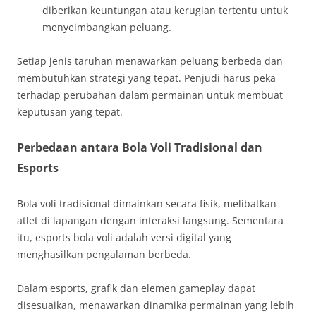
diberikan keuntungan atau kerugian tertentu untuk
menyeimbangkan peluang.
Setiap jenis taruhan menawarkan peluang berbeda dan
membutuhkan strategi yang tepat. Penjudi harus peka
terhadap perubahan dalam permainan untuk membuat
keputusan yang tepat.
Perbedaan antara Bola Voli Tradisional dan
Esports
Bola voli tradisional dimainkan secara fisik, melibatkan
atlet di lapangan dengan interaksi langsung. Sementara
itu, esports bola voli adalah versi digital yang
menghasilkan pengalaman berbeda.
Dalam esports, grafik dan elemen gameplay dapat
disesuaikan, menawarkan dinamika permainan yang lebih