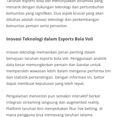
Taruhan esports bola voli menunjukkan dinamika yang
menarik dengan dukungan teknologi dan pertumbuhan
komunitas yang signifikan. Dua aspek krusial yang akan
dibahas adalah inovasi teknologi dan perkembangan
komunitas pemain serta penonton.
Inovasi Teknologi dalam Esports Bola Voli
Inovasi teknologi memainkan peran penting dalam
kemajuan taruhan esports bola voli. Penggunaan analitik
data besar memungkinkan pemain dan bandar untuk
memperoleh wawasan lebih dalam mengenai performa tim
dan statistik pertandingan. Dengan informasi ini, bettor
dapat membuat keputusan yang lebih tepat.
Pengalaman menonton pun semakin interaktif berkat
integrasi streaming langsung dan augmented reality.
Platform taruhan kini menyediakan fitur live betting, di
mana pengguna bisa memasang taruhan selama