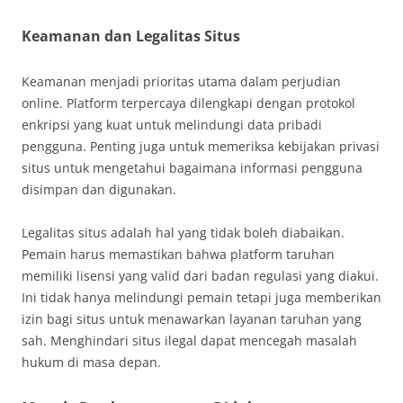
Keamanan dan Legalitas Situs
Keamanan menjadi prioritas utama dalam perjudian
online. Platform terpercaya dilengkapi dengan protokol
enkripsi yang kuat untuk melindungi data pribadi
pengguna. Penting juga untuk memeriksa kebijakan privasi
situs untuk mengetahui bagaimana informasi pengguna
disimpan dan digunakan.
Legalitas situs adalah hal yang tidak boleh diabaikan.
Pemain harus memastikan bahwa platform taruhan
memiliki lisensi yang valid dari badan regulasi yang diakui.
Ini tidak hanya melindungi pemain tetapi juga memberikan
izin bagi situs untuk menawarkan layanan taruhan yang
sah. Menghindari situs ilegal dapat mencegah masalah
hukum di masa depan.