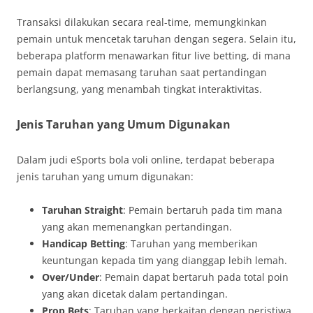
Transaksi dilakukan secara real-time, memungkinkan
pemain untuk mencetak taruhan dengan segera. Selain itu,
beberapa platform menawarkan fitur live betting, di mana
pemain dapat memasang taruhan saat pertandingan
berlangsung, yang menambah tingkat interaktivitas.
Jenis Taruhan yang Umum Digunakan
Dalam judi eSports bola voli online, terdapat beberapa
jenis taruhan yang umum digunakan:
Taruhan Straight
: Pemain bertaruh pada tim mana
yang akan memenangkan pertandingan.
Handicap Betting
: Taruhan yang memberikan
keuntungan kepada tim yang dianggap lebih lemah.
Over/Under
: Pemain dapat bertaruh pada total poin
yang akan dicetak dalam pertandingan.
Prop Bets
: Taruhan yang berkaitan dengan peristiwa