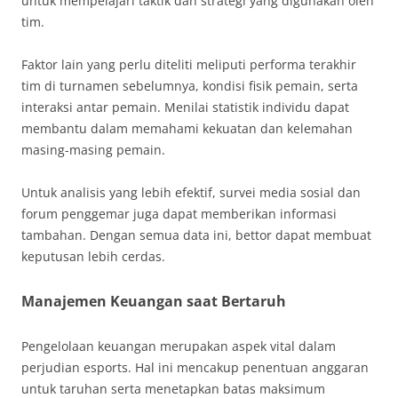
untuk mempelajari taktik dan strategi yang digunakan oleh
tim.
Faktor lain yang perlu diteliti meliputi performa terakhir
tim di turnamen sebelumnya, kondisi fisik pemain, serta
interaksi antar pemain. Menilai statistik individu dapat
membantu dalam memahami kekuatan dan kelemahan
masing-masing pemain.
Untuk analisis yang lebih efektif, survei media sosial dan
forum penggemar juga dapat memberikan informasi
tambahan. Dengan semua data ini, bettor dapat membuat
keputusan lebih cerdas.
Manajemen Keuangan saat Bertaruh
Pengelolaan keuangan merupakan aspek vital dalam
perjudian esports. Hal ini mencakup penentuan anggaran
untuk taruhan serta menetapkan batas maksimum