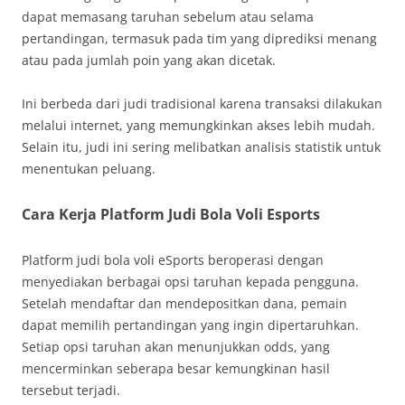
dapat memasang taruhan sebelum atau selama
pertandingan, termasuk pada tim yang diprediksi menang
atau pada jumlah poin yang akan dicetak.
Ini berbeda dari judi tradisional karena transaksi dilakukan
melalui internet, yang memungkinkan akses lebih mudah.
Selain itu, judi ini sering melibatkan analisis statistik untuk
menentukan peluang.
Cara Kerja Platform Judi Bola Voli Esports
Platform judi bola voli eSports beroperasi dengan
menyediakan berbagai opsi taruhan kepada pengguna.
Setelah mendaftar dan mendepositkan dana, pemain
dapat memilih pertandingan yang ingin dipertaruhkan.
Setiap opsi taruhan akan menunjukkan odds, yang
mencerminkan seberapa besar kemungkinan hasil
tersebut terjadi.