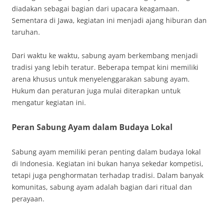
diadakan sebagai bagian dari upacara keagamaan.
Sementara di Jawa, kegiatan ini menjadi ajang hiburan dan
taruhan.
Dari waktu ke waktu, sabung ayam berkembang menjadi
tradisi yang lebih teratur. Beberapa tempat kini memiliki
arena khusus untuk menyelenggarakan sabung ayam.
Hukum dan peraturan juga mulai diterapkan untuk
mengatur kegiatan ini.
Peran Sabung Ayam dalam Budaya Lokal
Sabung ayam memiliki peran penting dalam budaya lokal
di Indonesia. Kegiatan ini bukan hanya sekedar kompetisi,
tetapi juga penghormatan terhadap tradisi. Dalam banyak
komunitas, sabung ayam adalah bagian dari ritual dan
perayaan.