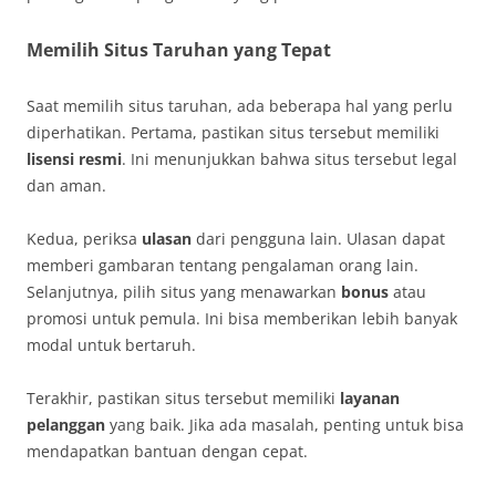
Memilih Situs Taruhan yang Tepat
Saat memilih situs taruhan, ada beberapa hal yang perlu
diperhatikan. Pertama, pastikan situs tersebut memiliki
lisensi resmi
. Ini menunjukkan bahwa situs tersebut legal
dan aman.
Kedua, periksa
ulasan
dari pengguna lain. Ulasan dapat
memberi gambaran tentang pengalaman orang lain.
Selanjutnya, pilih situs yang menawarkan
bonus
atau
promosi untuk pemula. Ini bisa memberikan lebih banyak
modal untuk bertaruh.
Terakhir, pastikan situs tersebut memiliki
layanan
pelanggan
yang baik. Jika ada masalah, penting untuk bisa
mendapatkan bantuan dengan cepat.