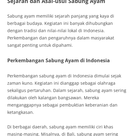
Sejarah dan Asal-usul Sabung Ayam
Sabung ayam memiliki sejarah panjang yang kaya di
berbagai budaya. Kegiatan ini banyak dihubungkan
dengan tradisi dan nilai-nilai lokal di Indonesia.
Perkembangan dan pengaruhnya dalam masyarakat
sangat penting untuk dipahami.
Perkembangan Sabung Ayam di Indonesia
Perkembangan sabung ayam di Indonesia dimulai sejak
zaman kuno. Kegiatan ini dianggap sebagai olahraga
sekaligus pertaruhan. Dalam sejarah, sabung ayam sering
dilakukan oleh kalangan bangsawan. Mereka
menganggapnya sebagai pembuktian keberanian dan
ketangkasan.
Di berbagai daerah, sabung ayam memiliki ciri khas
masing-masing. Misalnya, di Bali, sabung ayam sering