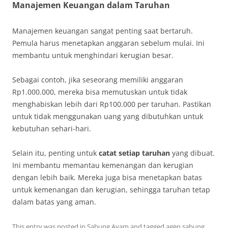
Manajemen Keuangan dalam Taruhan
Manajemen keuangan sangat penting saat bertaruh.
Pemula harus menetapkan anggaran sebelum mulai. Ini
membantu untuk menghindari kerugian besar.
Sebagai contoh, jika seseorang memiliki anggaran
Rp1.000.000, mereka bisa memutuskan untuk tidak
menghabiskan lebih dari Rp100.000 per taruhan. Pastikan
untuk tidak menggunakan uang yang dibutuhkan untuk
kebutuhan sehari-hari.
Selain itu, penting untuk
catat setiap taruhan
yang dibuat.
Ini membantu memantau kemenangan dan kerugian
dengan lebih baik. Mereka juga bisa menetapkan batas
untuk kemenangan dan kerugian, sehingga taruhan tetap
dalam batas yang aman.
This entry was posted in
Sabung Ayam
and tagged
agen sabung