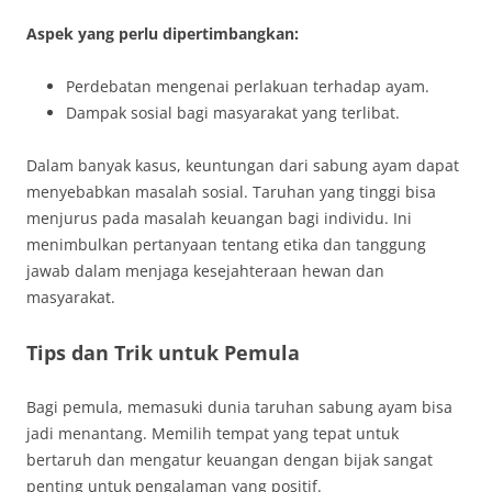
Aspek yang perlu dipertimbangkan:
Perdebatan mengenai perlakuan terhadap ayam.
Dampak sosial bagi masyarakat yang terlibat.
Dalam banyak kasus, keuntungan dari sabung ayam dapat
menyebabkan masalah sosial. Taruhan yang tinggi bisa
menjurus pada masalah keuangan bagi individu. Ini
menimbulkan pertanyaan tentang etika dan tanggung
jawab dalam menjaga kesejahteraan hewan dan
masyarakat.
Tips dan Trik untuk Pemula
Bagi pemula, memasuki dunia taruhan sabung ayam bisa
jadi menantang. Memilih tempat yang tepat untuk
bertaruh dan mengatur keuangan dengan bijak sangat
penting untuk pengalaman yang positif.