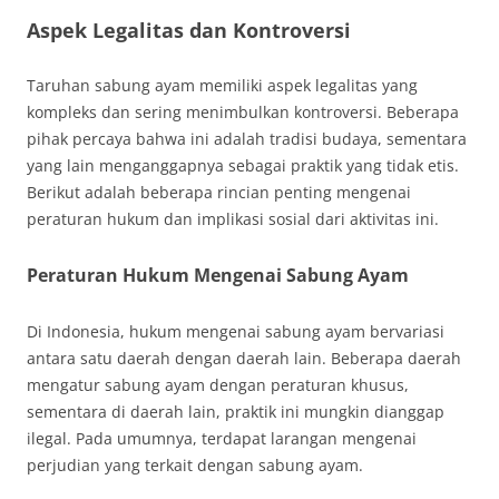
Aspek Legalitas dan Kontroversi
Taruhan sabung ayam memiliki aspek legalitas yang
kompleks dan sering menimbulkan kontroversi. Beberapa
pihak percaya bahwa ini adalah tradisi budaya, sementara
yang lain menganggapnya sebagai praktik yang tidak etis.
Berikut adalah beberapa rincian penting mengenai
peraturan hukum dan implikasi sosial dari aktivitas ini.
Peraturan Hukum Mengenai Sabung Ayam
Di Indonesia, hukum mengenai sabung ayam bervariasi
antara satu daerah dengan daerah lain. Beberapa daerah
mengatur sabung ayam dengan peraturan khusus,
sementara di daerah lain, praktik ini mungkin dianggap
ilegal. Pada umumnya, terdapat larangan mengenai
perjudian yang terkait dengan sabung ayam.