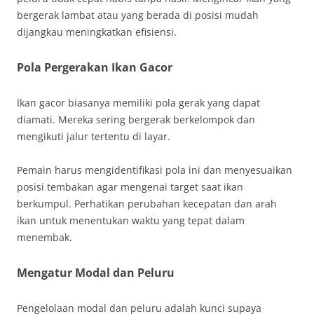
bergerak lambat atau yang berada di posisi mudah
dijangkau meningkatkan efisiensi.
Pola Pergerakan Ikan Gacor
Ikan gacor biasanya memiliki pola gerak yang dapat
diamati. Mereka sering bergerak berkelompok dan
mengikuti jalur tertentu di layar.
Pemain harus mengidentifikasi pola ini dan menyesuaikan
posisi tembakan agar mengenai target saat ikan
berkumpul. Perhatikan perubahan kecepatan dan arah
ikan untuk menentukan waktu yang tepat dalam
menembak.
Mengatur Modal dan Peluru
Pengelolaan modal dan peluru adalah kunci supaya