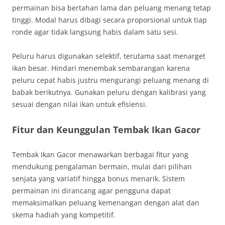
permainan bisa bertahan lama dan peluang menang tetap
tinggi. Modal harus dibagi secara proporsional untuk tiap
ronde agar tidak langsung habis dalam satu sesi.
Peluru harus digunakan selektif, terutama saat menarget
ikan besar. Hindari menembak sembarangan karena
peluru cepat habis justru mengurangi peluang menang di
babak berikutnya. Gunakan peluru dengan kalibrasi yang
sesuai dengan nilai ikan untuk efisiensi.
Fitur dan Keunggulan Tembak Ikan Gacor
Tembak Ikan Gacor menawarkan berbagai fitur yang
mendukung pengalaman bermain, mulai dari pilihan
senjata yang variatif hingga bonus menarik. Sistem
permainan ini dirancang agar pengguna dapat
memaksimalkan peluang kemenangan dengan alat dan
skema hadiah yang kompetitif.