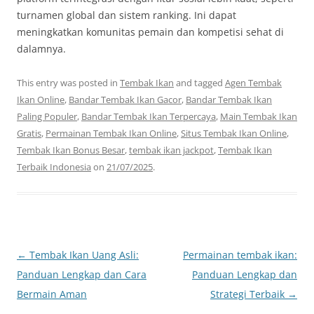
turnamen global dan sistem ranking. Ini dapat
meningkatkan komunitas pemain dan kompetisi sehat di
dalamnya.
This entry was posted in
Tembak Ikan
and tagged
Agen Tembak
Ikan Online
,
Bandar Tembak Ikan Gacor
,
Bandar Tembak Ikan
Paling Populer
,
Bandar Tembak Ikan Terpercaya
,
Main Tembak Ikan
Gratis
,
Permainan Tembak Ikan Online
,
Situs Tembak Ikan Online
,
Tembak Ikan Bonus Besar
,
tembak ikan jackpot
,
Tembak Ikan
Terbaik Indonesia
on
21/07/2025
.
Post
←
Tembak Ikan Uang Asli:
Permainan tembak ikan:
navigation
Panduan Lengkap dan Cara
Panduan Lengkap dan
Bermain Aman
Strategi Terbaik
→