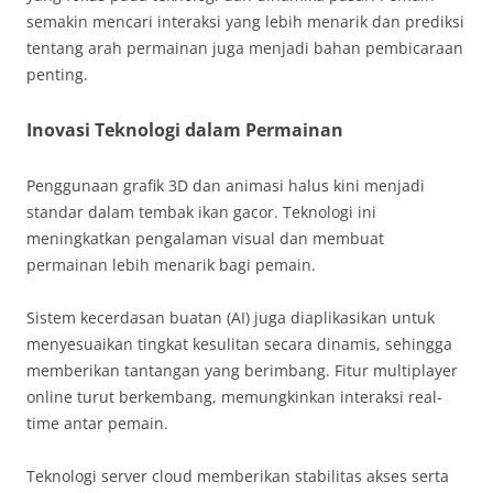
semakin mencari interaksi yang lebih menarik dan prediksi
tentang arah permainan juga menjadi bahan pembicaraan
penting.
Inovasi Teknologi dalam Permainan
Penggunaan grafik 3D dan animasi halus kini menjadi
standar dalam tembak ikan gacor. Teknologi ini
meningkatkan pengalaman visual dan membuat
permainan lebih menarik bagi pemain.
Sistem kecerdasan buatan (AI) juga diaplikasikan untuk
menyesuaikan tingkat kesulitan secara dinamis, sehingga
memberikan tantangan yang berimbang. Fitur multiplayer
online turut berkembang, memungkinkan interaksi real-
time antar pemain.
Teknologi server cloud memberikan stabilitas akses serta