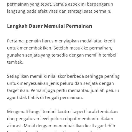
permainan yang tepat. Semua aspek ini berpengaruh
langsung pada efektivitas dan strategi saat bermain.
Langkah Dasar Memulai Permainan
Pertama, pemain harus menyiapkan modal atau kredit
untuk menembak ikan. Setelah masuk ke permainan,
gunakan senjata yang tersedia dengan memilih tombol
tembak.
Setiap ikan memiliki nilai skor berbeda sehingga penting
untuk menyesuaikan jenis peluru dan senjata dengan
target ikan. Pemain juga perlu memantau jumlah peluru
agar tidak habis di tengah permainan.
Mengenali fungsi tombol kontrol seperti arah tembakan
dan pengaturan level peluru dapat membantu dalam
akurasi. Mulai dengan menembak ikan kecil agar lebih