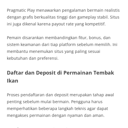
Pragmatic Play menawarkan pengalaman bermain realistis
dengan grafis berkualitas tinggi dan gameplay stabil. Situs
ini juga dikenal karena payout rate yang kompetitif.
Pemain disarankan membandingkan fitur, bonus, dan
sistem keamanan dari tiap platform sebelum memilih. Ini
membantu menemukan situs yang paling sesuai
kebutuhan dan preferensi.
Daftar dan Deposit di Permainan Tembak
Ikan
Proses pendaftaran dan deposit merupakan tahap awal
penting sebelum mulai bermain. Pengguna harus
memperhatikan beberapa langkah teknis agar dapat
mengakses permainan dengan nyaman dan aman.