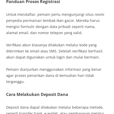
Panduan Proses Registrasi
Untuk mendaftar, pemain perlu mengunjungi situs resmi
penyedia permainan tembak ikan gacor. Mereka harus
mengisi formulir dengan data pribadi seperti nama,
alamat email, dan nomor telepon yang valid.
Verifikasi akun biasanya dilakukan melalui kode yang
dikirimkan ke email atau SMS. Setelah verifikasi berhasil,
akun dapat digunakan untuk login dan mulai bermain.
Pemain dianjurkan menggunakan informasi yang benar
agar proses penarikan dana di kemudian hari tidak
terganggu.
Cara Melakukan Deposit Dana
Deposit dana dapat dilakukan melalui beberapa metode,
seperti transfer bank, e-wallet, atau pembayaran melalui