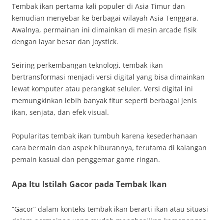
Tembak ikan pertama kali populer di Asia Timur dan
kemudian menyebar ke berbagai wilayah Asia Tenggara.
Awalnya, permainan ini dimainkan di mesin arcade fisik
dengan layar besar dan joystick.
Seiring perkembangan teknologi, tembak ikan
bertransformasi menjadi versi digital yang bisa dimainkan
lewat komputer atau perangkat seluler. Versi digital ini
memungkinkan lebih banyak fitur seperti berbagai jenis
ikan, senjata, dan efek visual.
Popularitas tembak ikan tumbuh karena kesederhanaan
cara bermain dan aspek hiburannya, terutama di kalangan
pemain kasual dan penggemar game ringan.
Apa Itu Istilah Gacor pada Tembak Ikan
“Gacor” dalam konteks tembak ikan berarti ikan atau situasi