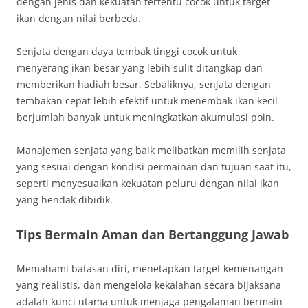
dengan jenis dan kekuatan tertentu cocok untuk target
ikan dengan nilai berbeda.
Senjata dengan daya tembak tinggi cocok untuk
menyerang ikan besar yang lebih sulit ditangkap dan
memberikan hadiah besar. Sebaliknya, senjata dengan
tembakan cepat lebih efektif untuk menembak ikan kecil
berjumlah banyak untuk meningkatkan akumulasi poin.
Manajemen senjata yang baik melibatkan memilih senjata
yang sesuai dengan kondisi permainan dan tujuan saat itu,
seperti menyesuaikan kekuatan peluru dengan nilai ikan
yang hendak dibidik.
Tips Bermain Aman dan Bertanggung Jawab
Memahami batasan diri, menetapkan target kemenangan
yang realistis, dan mengelola kekalahan secara bijaksana
adalah kunci utama untuk menjaga pengalaman bermain