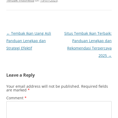
Terbaik Indonesia
on
15/07/2025
.
Post
←
Tembak Ikan Uang Asli
Situs Tembak Ikan Terbaik:
navigation
Panduan Lengkap dan
Panduan Lengkap dan
Strategi Efektif
Rekomendasi Terpercaya
2025
→
Leave a Reply
Your email address will not be published.
Required fields
are marked
*
Comment
*