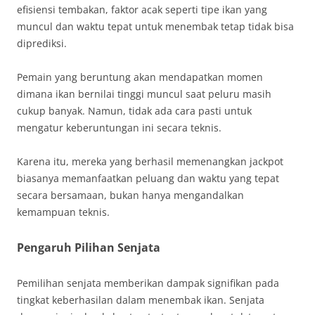
efisiensi tembakan, faktor acak seperti tipe ikan yang
muncul dan waktu tepat untuk menembak tetap tidak bisa
diprediksi.
Pemain yang beruntung akan mendapatkan momen
dimana ikan bernilai tinggi muncul saat peluru masih
cukup banyak. Namun, tidak ada cara pasti untuk
mengatur keberuntungan ini secara teknis.
Karena itu, mereka yang berhasil memenangkan jackpot
biasanya memanfaatkan peluang dan waktu yang tepat
secara bersamaan, bukan hanya mengandalkan
kemampuan teknis.
Pengaruh Pilihan Senjata
Pemilihan senjata memberikan dampak signifikan pada
tingkat keberhasilan dalam menembak ikan. Senjata