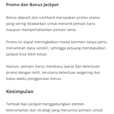
Promo dan Bonus Jackpot
Bonus deposit dan cashback merupakan promo utama
yang sering ditawarkan untuk menarik pemain baru
maupun mempertahankan pemain lama.
Promo ini dapat meningkatkan modal bermain tanpa perlu
menambah dana sendiri, sehingga peluang mendapatkan
jackpot bisa lebih besar.
Namun, pemain harus membaca syarat dan ketentuan
promo dengan teliti, terutama ketentuan wagering dan
batas waktu penggunaan bonus.
Kesimpulan
Tembak Ikan Jackpot menggabungkan elemen
keterampilan dan strategi yang menuntut pemain untuk