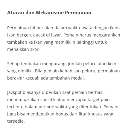
Aturan dan Mekanisme Permainan
Permainan ini berjalan dalam waktu nyata dengan ikan-
ikan bergerak acak di layar. Pemain harus mengarahkan
tembakan ke ikan yang memiliki nilai tinggi untuk
menaikkan skor.
Setiap tembakan mengurangi jumlah peluru atau koin
yang dimiliki. Bila pemain kehabisan peluru, permainan
berakhir kecuali ada tambahan modal.
Jackpot biasanya diberikan saat pemain berhasil
menembak ikan spesifik atau mencapai target poin
tertentu dalam periode waktu yang ditentukan. Pemain
juga bisa mendapatkan bonus dari fitur khusus yang
tersedia.