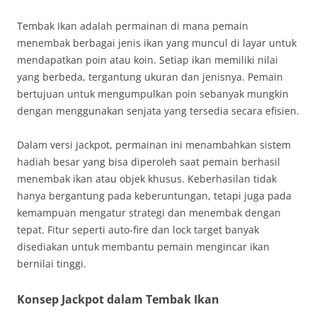
Tembak Ikan adalah permainan di mana pemain
menembak berbagai jenis ikan yang muncul di layar untuk
mendapatkan poin atau koin. Setiap ikan memiliki nilai
yang berbeda, tergantung ukuran dan jenisnya. Pemain
bertujuan untuk mengumpulkan poin sebanyak mungkin
dengan menggunakan senjata yang tersedia secara efisien.
Dalam versi jackpot, permainan ini menambahkan sistem
hadiah besar yang bisa diperoleh saat pemain berhasil
menembak ikan atau objek khusus. Keberhasilan tidak
hanya bergantung pada keberuntungan, tetapi juga pada
kemampuan mengatur strategi dan menembak dengan
tepat. Fitur seperti auto-fire dan lock target banyak
disediakan untuk membantu pemain mengincar ikan
bernilai tinggi.
Konsep Jackpot dalam Tembak Ikan