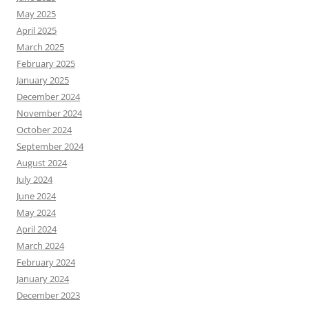
May 2025
April 2025
March 2025
February 2025
January 2025
December 2024
November 2024
October 2024
September 2024
August 2024
July 2024
June 2024
May 2024
April 2024
March 2024
February 2024
January 2024
December 2023