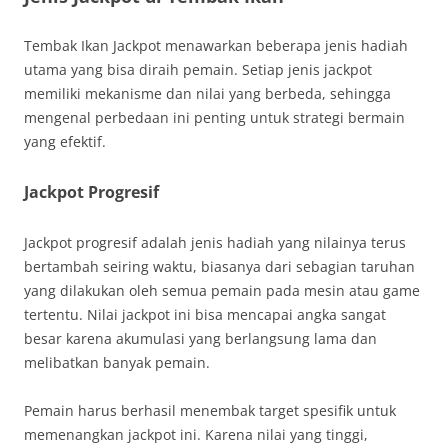
Tembak Ikan Jackpot menawarkan beberapa jenis hadiah
utama yang bisa diraih pemain. Setiap jenis jackpot
memiliki mekanisme dan nilai yang berbeda, sehingga
mengenal perbedaan ini penting untuk strategi bermain
yang efektif.
Jackpot Progresif
Jackpot progresif adalah jenis hadiah yang nilainya terus
bertambah seiring waktu, biasanya dari sebagian taruhan
yang dilakukan oleh semua pemain pada mesin atau game
tertentu. Nilai jackpot ini bisa mencapai angka sangat
besar karena akumulasi yang berlangsung lama dan
melibatkan banyak pemain.
Pemain harus berhasil menembak target spesifik untuk
memenangkan jackpot ini. Karena nilai yang tinggi,