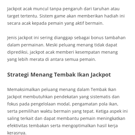
Jackpot acak muncul tanpa pengaruh dari taruhan atau
target tertentu. Sistem game akan memberikan hadiah ini
secara acak kepada pemain yang aktif bermain.
Jenis jackpot ini sering dianggap sebagai bonus tambahan
dalam permainan. Meski peluang menang tidak dapat
diprediksi, jackpot acak memberi kesempatan menang
yang lebih merata di antara semua pemain.
Strategi Menang Tembak Ikan Jackpot
Memaksimalkan peluang menang dalam Tembak Ikan
Jackpot membutuhkan pendekatan yang sistematis dan
fokus pada pengelolaan modal, pengamatan pola ikan,
serta pemilihan waktu bermain yang tepat. Ketiga aspek ini
saling terkait dan dapat membantu pemain meningkatkan
efektivitas tembakan serta mengoptimalkan hasil kerja
kerasnya.