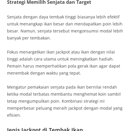
Strategi Memilih Senjata dan Target
Senjata dengan daya tembak tinggi biasanya lebih efektif
untuk menangkap ikan besar dan mendapatkan poin lebih
besar. Namun, senjata tersebut mengonsumsi modal lebih
banyak per tembakan.
Fokus menargetkan ikan jackpot atau ikan dengan nilai
tinggi adalah cara utama untuk meningkatkan hadiah.
Pemain harus memperhatikan pola gerak ikan agar dapat
menembak dengan waktu yang tepat.
Mengatur pemakaian senjata pada ikan bernilai rendah
ketika modal terbatas membantu menghemat koin sambil
tetap mengumpulkan poin. Kombinasi strategi ini
memperbesar peluang meraih jackpot dengan modal yang
efisien.
Jenis Jackpot di Tembak Ikan