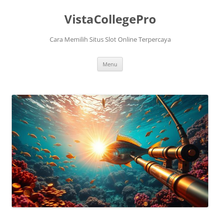
VistaCollegePro
Cara Memilih Situs Slot Online Terpercaya
Skip
Menu
to
content