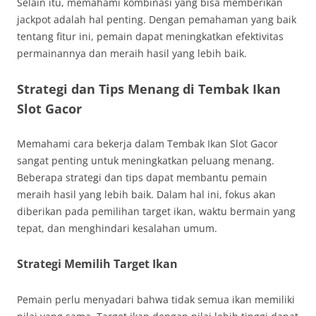
Selain itu, memahami kombinasi yang bisa memberikan
jackpot adalah hal penting. Dengan pemahaman yang baik
tentang fitur ini, pemain dapat meningkatkan efektivitas
permainannya dan meraih hasil yang lebih baik.
Strategi dan Tips Menang di Tembak Ikan
Slot Gacor
Memahami cara bekerja dalam Tembak Ikan Slot Gacor
sangat penting untuk meningkatkan peluang menang.
Beberapa strategi dan tips dapat membantu pemain
meraih hasil yang lebih baik. Dalam hal ini, fokus akan
diberikan pada pemilihan target ikan, waktu bermain yang
tepat, dan menghindari kesalahan umum.
Strategi Memilih Target Ikan
Pemain perlu menyadari bahwa tidak semua ikan memiliki