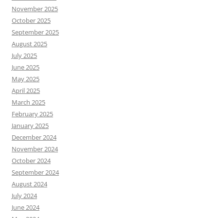
November 2025
October 2025
September 2025
August 2025
July 2025
June 2025
May 2025
April 2025
March 2025
February 2025
January 2025
December 2024
November 2024
October 2024
September 2024
August 2024
July 2024
June 2024