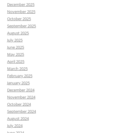
December 2025
November 2025
October 2025
September 2025
August 2025
July 2025
June 2025
May 2025
April 2025
March 2025
February 2025
January 2025
December 2024
November 2024
October 2024
September 2024
August 2024
July 2024
June 2024