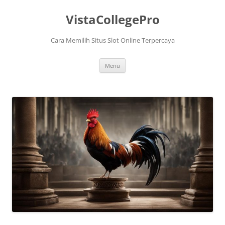
VistaCollegePro
Cara Memilih Situs Slot Online Terpercaya
Skip
Menu
to
content