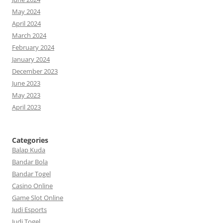
May 2024
April 2024
March 2024
February 2024
January 2024
December 2023
June 2023
May 2023
April 2023
Categories
Balap Kuda
Bandar Bola
Bandar Togel
Casino Online
Game Slot Online
Judi Esports
Judi Togel