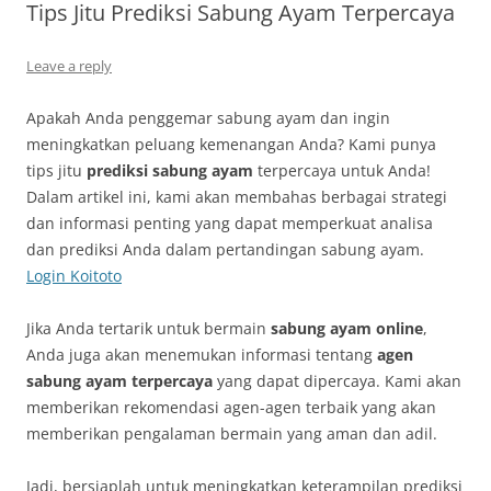
Tips Jitu Prediksi Sabung Ayam Terpercaya
Leave a reply
Apakah Anda penggemar sabung ayam dan ingin
meningkatkan peluang kemenangan Anda? Kami punya
tips jitu
prediksi sabung ayam
terpercaya untuk Anda!
Dalam artikel ini, kami akan membahas berbagai strategi
dan informasi penting yang dapat memperkuat analisa
dan prediksi Anda dalam pertandingan sabung ayam.
Login Koitoto
Jika Anda tertarik untuk bermain
sabung ayam online
,
Anda juga akan menemukan informasi tentang
agen
sabung ayam terpercaya
yang dapat dipercaya. Kami akan
memberikan rekomendasi agen-agen terbaik yang akan
memberikan pengalaman bermain yang aman dan adil.
Jadi, bersiaplah untuk meningkatkan keterampilan prediksi