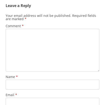
Leave a Reply
Your email address will not be published.
Required fields
are marked
*
Comment
*
Name
*
Email
*