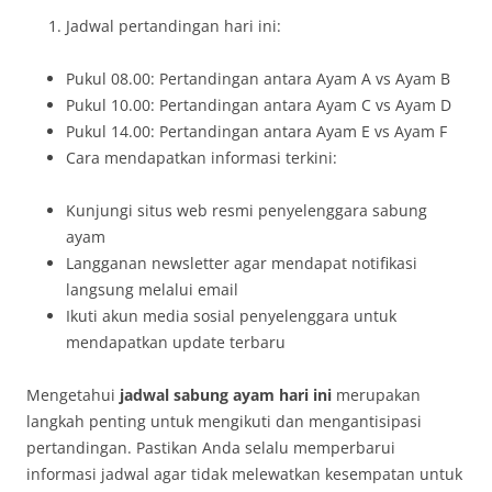
Jadwal pertandingan hari ini:
Pukul 08.00: Pertandingan antara Ayam A vs Ayam B
Pukul 10.00: Pertandingan antara Ayam C vs Ayam D
Pukul 14.00: Pertandingan antara Ayam E vs Ayam F
Cara mendapatkan informasi terkini:
Kunjungi situs web resmi penyelenggara sabung
ayam
Langganan newsletter agar mendapat notifikasi
langsung melalui email
Ikuti akun media sosial penyelenggara untuk
mendapatkan update terbaru
Mengetahui
jadwal sabung ayam hari ini
merupakan
langkah penting untuk mengikuti dan mengantisipasi
pertandingan. Pastikan Anda selalu memperbarui
informasi jadwal agar tidak melewatkan kesempatan untuk