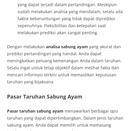
yang dapat terjadi dalam pertandingan. Meskipun
sudah melakukan analisa yang mendalam, selalu ada
faktor keberuntungan yang tidak dapat diprediksi
sepenuhnya. Fleksibilitas dan ketepatan saat
melakukan prediksi akan sangat penting.
Dengan melakukan
analisa sabung ayam
yang akurat dan
prediksi pertandingan yang handal, Anda dapat
meningkatkan peluang kemenangan Anda dalam taruhan.
Selalu ingat untuk tetap objektif dalam melihat fakta dan
mencari informasi terkini untuk memastikan keputusan
taruhan yang bijaksana.
Pasar Taruhan Sabung Ayam
Pasar taruhan sabung ayam
menawarkan berbagai opsi
taruhan yang dapat dipertimbangkan. Dalam jenis taruhan
sabung ayam, Anda dapat memilih untuk memasang