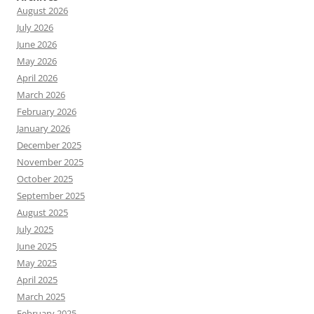
August 2026
July 2026
June 2026
May 2026
April 2026
March 2026
February 2026
January 2026
December 2025
November 2025
October 2025
September 2025
August 2025
July 2025
June 2025
May 2025
April 2025
March 2025
February 2025