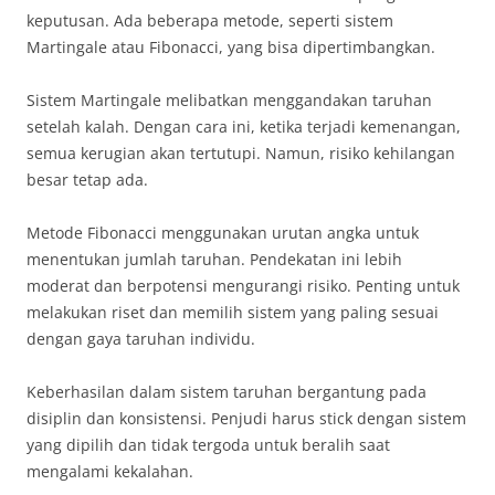
keputusan. Ada beberapa metode, seperti sistem
Martingale atau Fibonacci, yang bisa dipertimbangkan.
Sistem Martingale melibatkan menggandakan taruhan
setelah kalah. Dengan cara ini, ketika terjadi kemenangan,
semua kerugian akan tertutupi. Namun, risiko kehilangan
besar tetap ada.
Metode Fibonacci menggunakan urutan angka untuk
menentukan jumlah taruhan. Pendekatan ini lebih
moderat dan berpotensi mengurangi risiko. Penting untuk
melakukan riset dan memilih sistem yang paling sesuai
dengan gaya taruhan individu.
Keberhasilan dalam sistem taruhan bergantung pada
disiplin dan konsistensi. Penjudi harus stick dengan sistem
yang dipilih dan tidak tergoda untuk beralih saat
mengalami kekalahan.