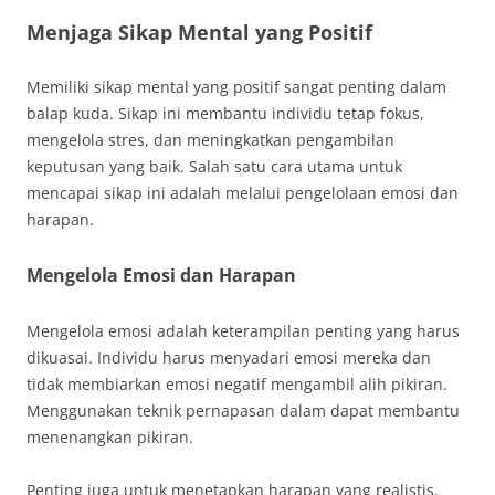
Menjaga Sikap Mental yang Positif
Memiliki sikap mental yang positif sangat penting dalam
balap kuda. Sikap ini membantu individu tetap fokus,
mengelola stres, dan meningkatkan pengambilan
keputusan yang baik. Salah satu cara utama untuk
mencapai sikap ini adalah melalui pengelolaan emosi dan
harapan.
Mengelola Emosi dan Harapan
Mengelola emosi adalah keterampilan penting yang harus
dikuasai. Individu harus menyadari emosi mereka dan
tidak membiarkan emosi negatif mengambil alih pikiran.
Menggunakan teknik pernapasan dalam dapat membantu
menenangkan pikiran.
Penting juga untuk menetapkan harapan yang realistis.