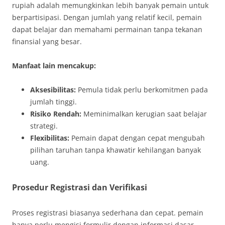
rupiah adalah memungkinkan lebih banyak pemain untuk
berpartisipasi. Dengan jumlah yang relatif kecil, pemain
dapat belajar dan memahami permainan tanpa tekanan
finansial yang besar.
Manfaat lain mencakup:
Aksesibilitas:
Pemula tidak perlu berkomitmen pada
jumlah tinggi.
Risiko Rendah:
Meminimalkan kerugian saat belajar
strategi.
Flexibilitas:
Pemain dapat dengan cepat mengubah
pilihan taruhan tanpa khawatir kehilangan banyak
uang.
Prosedur Registrasi dan Verifikasi
Proses registrasi biasanya sederhana dan cepat. pemain
hanya perlu mengisi formulir dengan informasi dasar