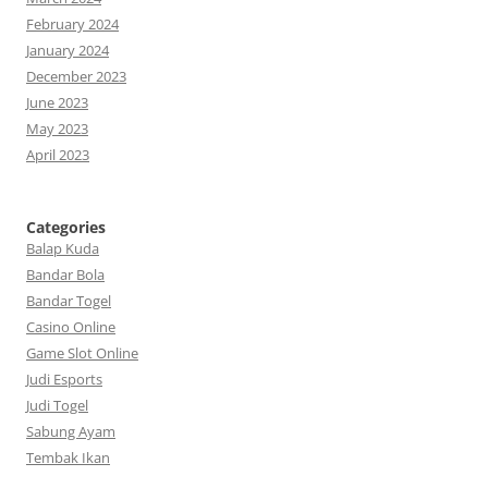
February 2024
January 2024
December 2023
June 2023
May 2023
April 2023
Categories
Balap Kuda
Bandar Bola
Bandar Togel
Casino Online
Game Slot Online
Judi Esports
Judi Togel
Sabung Ayam
Tembak Ikan