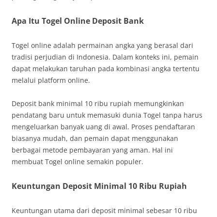
Apa Itu Togel Online Deposit Bank
Togel online adalah permainan angka yang berasal dari
tradisi perjudian di Indonesia. Dalam konteks ini, pemain
dapat melakukan taruhan pada kombinasi angka tertentu
melalui platform online.
Deposit bank minimal 10 ribu rupiah memungkinkan
pendatang baru untuk memasuki dunia Togel tanpa harus
mengeluarkan banyak uang di awal. Proses pendaftaran
biasanya mudah, dan pemain dapat menggunakan
berbagai metode pembayaran yang aman. Hal ini
membuat Togel online semakin populer.
Keuntungan Deposit Minimal 10 Ribu Rupiah
Keuntungan utama dari deposit minimal sebesar 10 ribu