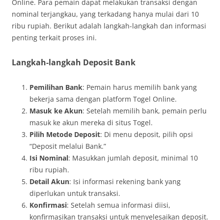
Online. Para pemain dapat melakukan transaksi dengan
nominal terjangkau, yang terkadang hanya mulai dari 10
ribu rupiah. Berikut adalah langkah-langkah dan informasi
penting terkait proses ini.
Langkah-langkah Deposit Bank
Pemilihan Bank
: Pemain harus memilih bank yang
bekerja sama dengan platform Togel Online.
Masuk ke Akun
: Setelah memilih bank, pemain perlu
masuk ke akun mereka di situs Togel.
Pilih Metode Deposit
: Di menu deposit, pilih opsi
“Deposit melalui Bank.”
Isi Nominal
: Masukkan jumlah deposit, minimal 10
ribu rupiah.
Detail Akun
: Isi informasi rekening bank yang
diperlukan untuk transaksi.
Konfirmasi
: Setelah semua informasi diisi,
konfirmasikan transaksi untuk menyelesaikan deposit.