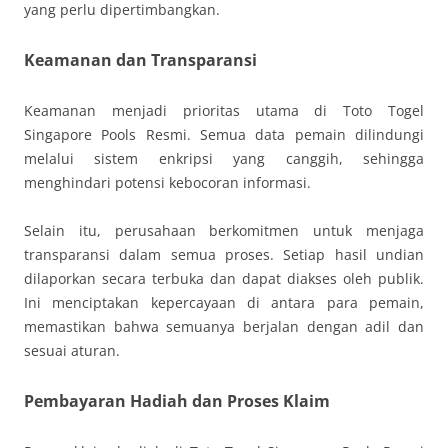
yang perlu dipertimbangkan.
Keamanan dan Transparansi
Keamanan menjadi prioritas utama di Toto Togel
Singapore Pools Resmi. Semua data pemain dilindungi
melalui sistem enkripsi yang canggih, sehingga
menghindari potensi kebocoran informasi.
Selain itu, perusahaan berkomitmen untuk menjaga
transparansi dalam semua proses. Setiap hasil undian
dilaporkan secara terbuka dan dapat diakses oleh publik.
Ini menciptakan kepercayaan di antara para pemain,
memastikan bahwa semuanya berjalan dengan adil dan
sesuai aturan.
Pembayaran Hadiah dan Proses Klaim