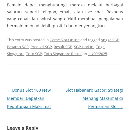
Pemain dapat menghubungi mereka melalui berbagai
saluran, seperti telepon, email, atau live chat. Respons
yang cepat dan solusi yang efektif membuat pengalaman
bermain menjadi lebih positif dan menyenangkan.
This entry was posted in
Game Slot Online
and tagged
Angka SGP
,
Pasaran SGP
,
Prediksi SGP
,
Result SGP
,
SGP Hari Ini
,
Togel
Singapore
,
Toto SGP
,
Toto Singapore Resmi
on
11/09/2025
.
Post
←
Bonus Slot 100 New
Slot Habanero Gacor: Strategi
navigation
Member: Dapatkan
Menang Maksimal di
Keuntungan Maksimal
Permainan Slot
→
Leave a Reply