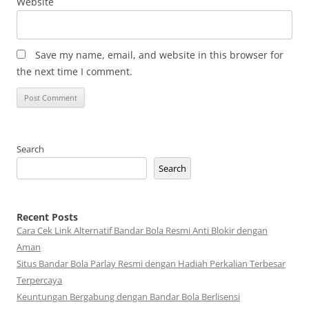
Website
Save my name, email, and website in this browser for
the next time I comment.
Search
Search
Recent Posts
Cara Cek Link Alternatif Bandar Bola Resmi Anti Blokir dengan
Aman
Situs Bandar Bola Parlay Resmi dengan Hadiah Perkalian Terbesar
Terpercaya
Keuntungan Bergabung dengan Bandar Bola Berlisensi